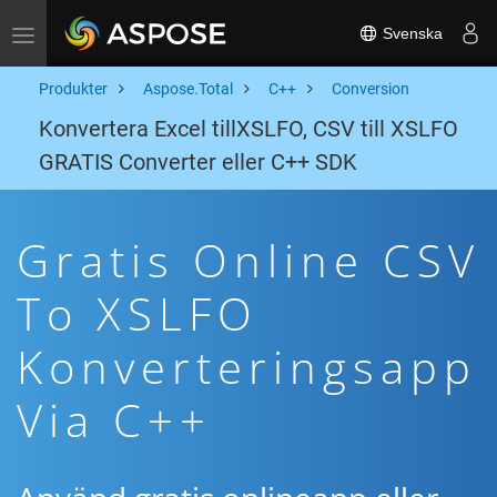
Svenska
Toggle navigation
Produkter
Aspose.Total
C++
Conversion
Konvertera Excel tillXSLFO, CSV till XSLFO
GRATIS Converter eller C++ SDK
Gratis Online CSV
To XSLFO
Konverteringsapp
Via C++