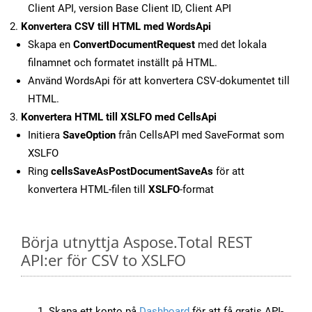
Client API, version Base Client ID, Client API
Konvertera CSV till HTML med WordsApi
Skapa en
ConvertDocumentRequest
med det lokala
filnamnet och formatet inställt på HTML.
Använd WordsApi för att konvertera CSV-dokumentet till
HTML.
Konvertera HTML till XSLFO med CellsApi
Initiera
SaveOption
från CellsAPI med SaveFormat som
XSLFO
Ring
cellsSaveAsPostDocumentSaveAs
för att
konvertera HTML-filen till
XSLFO
-format
Börja utnyttja Aspose.Total REST
API:er för CSV to XSLFO
Skapa ett konto på
Dashboard
för att få gratis API-