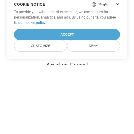
COOKIE NOTICE
To provide you with the best experience, we use cookies for
personalization, analytics, and ads. By using our site, you agree
to
our cookie policy
.
ACCEPT
CUSTOMIZE
DENY
Andra Excel
konverteringsalternativ
Konvertera CSV till DOC
DOC:
Microsoft Word Binary Format
Konvertera CSV till DOT
DOT:
Microsoft Word Template Files