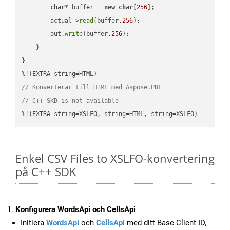
char
* buffer = 
new
char
[
256
];

        actual->
read
(buffer,
256
);

        out.
write
(buffer,
256
);

    }

}

// Konverterar till HTML med Aspose.PDF
// C++ SKD is not available
%!(EXTRA string=XSLFO, string=HTML, string=XSLFO)
Enkel CSV Files to XSLFO-konvertering
på C++ SDK
Konfigurera WordsApi och CellsApi
Initiera
WordsApi
och
CellsApi
med ditt Base Client ID,