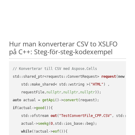
Hur man konverterar CSV to XSLFO
på C++: Steg-för-steg-kodexempel
// Konverterar till CSV med Aspose.Cells
std::shared_ptr<requests::ConvertRequest> 
request
(
new
 requ
    std::make_shared< std::wstring >(
"HTML"
) ,        

    requestFile,
nullptr
,
nullptr
,
nullptr
))
auto
 actual = 
getApi
()->
convert
if
(actual->
good
()){

std::ofstream 
out
(
"TestConvertFile_CPP.CSV"
, std::ist
    actual->
seekg
(
0
,std::ios_base::beg);

while
(!actual->
eof
()){
