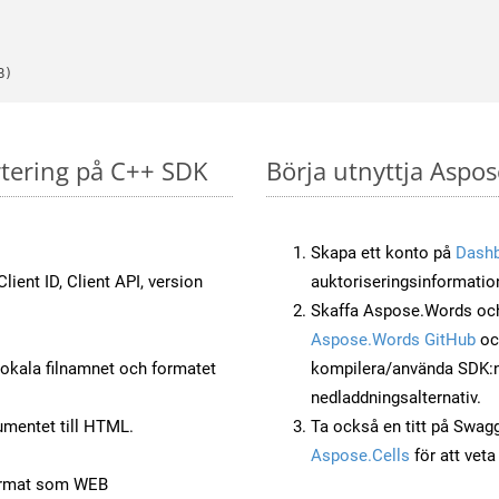
B)
rtering på C++ SDK
Börja utnyttja Aspo
Skapa ett konto på
Dash
lient ID, Client API, version
auktoriseringsinformatio
Skaffa Aspose.Words och
Aspose.Words GitHub
o
okala filnamnet och formatet
kompilera/använda SDK:n s
nedladdningsalternativ.
mentet till HTML.
Ta också en titt på Swag
Aspose.Cells
för att vet
ormat som WEB