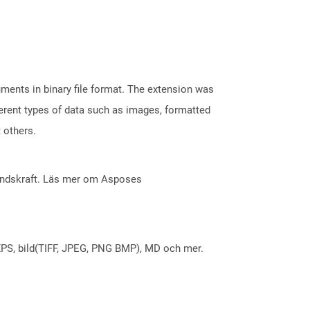
ents in binary file format. The extension was
fferent types of data such as images, formatted
t others.
åndskraft. Läs mer om Asposes
X, XPS, bild(TIFF, JPEG, PNG BMP), MD och mer.