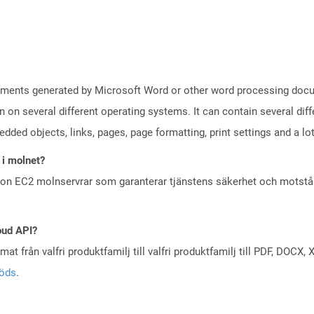
uments generated by Microsoft Word or other word processing docum
on on several different operating systems. It can contain several di
edded objects, links, pages, page formatting, print settings and a lo
 i molnet?
zon EC2 molnservrar som garanterar tjänstens säkerhet och motst
oud API?
at från valfri produktfamilj till valfri produktfamilj till PDF, DOC
töds
.