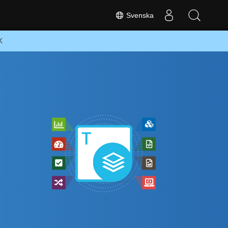
Svenska
K