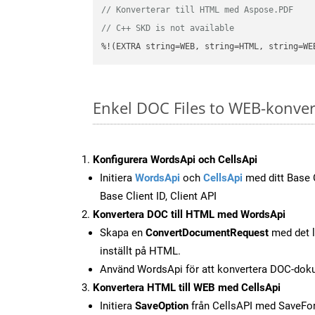
// Konverterar till HTML med Aspose.PDF
// C++ SKD is not available
%!(EXTRA string=WEB, string=HTML, string=WE
Enkel DOC Files to WEB-konve
Konfigurera WordsApi och CellsApi
Initiera
WordsApi
och
CellsApi
med ditt Base C
Base Client ID, Client API
Konvertera DOC till HTML med WordsApi
Skapa en
ConvertDocumentRequest
med det l
inställt på HTML.
Använd WordsApi för att konvertera DOC-doku
Konvertera HTML till WEB med CellsApi
Initiera
SaveOption
från CellsAPI med SaveF