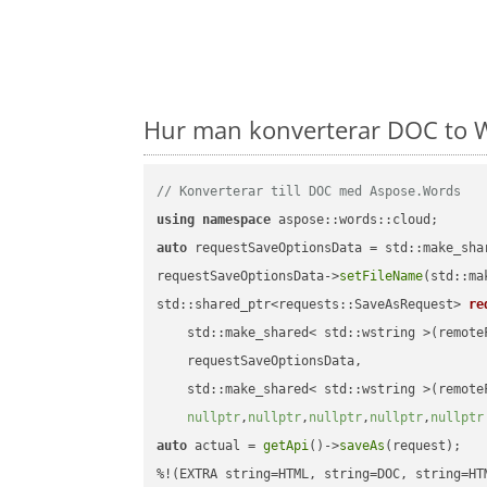
Hur man konverterar DOC to W
// Konverterar till DOC med Aspose.Words
using
namespace
auto
 requestSaveOptionsData = std::make_sha
requestSaveOptionsData->
setFileName
(std::ma
std::shared_ptr<requests::SaveAsRequest> 
re
    std::make_shared< std::wstring >(remoteF
    requestSaveOptionsData,

    std::make_shared< std::wstring >(remoteF
nullptr
,
nullptr
,
nullptr
,
nullptr
,
nullptr
auto
 actual = 
getApi
()->
saveAs
(request);
