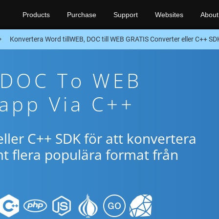
Products
Purchase
Support
Websites
About
Konvertera Word tillWEB, DOC till WEB GRATIS Converter eller C++ SD
e DOC To WEB
app Via C++
ller C++ SDK för att konvertera
 flera populära format från