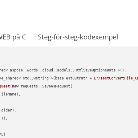
EB på C++: Steg-för-steg-kodexempel
red< aspose::words::cloud::models::HtmlSaveOptionsData >();

ke_shared< std::wstring >(baseTestOutPath + 
L"/TestConvertFile_C
quest
(
new
 requests::SaveAsRequest(

ileName),

older),

 ))