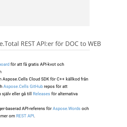
se.Total REST API:er för DOC to WEB
board
för att få gratis API-kvot och
n
 Aspose.Cells Cloud SDK för C++ källkod från
ch
Aspose.Cells GitHub
repos för att
jälv eller gå till
Releases
för alternativa
ger-baserad API-referens för
Aspose.Words
och
a mer om
REST API
.