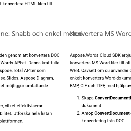
t konvertera HTML-filen till
ine: Snabb och enkel metod
Konvertera MS Word-
öden genom att konvertera DOC
Aspose.Words Cloud SDK erbjud
.Words API:et. Denna kraftfulla
konvertera MS Word-filer till ol
Aspose.Total API:er som
WEB. Oavsett om du använder d
se.Slides, Aspose.Diagram,
enkelt konvertera Word-dokument
et möjliggör omfattande
BMP, GIF och TIFF, med hjälp 
Skapa
ConvertDocument
dokument
, vilket effektiviserar
Anrop
ConvertDocument
litet. Utforska hela listan
konvertering från DOC
-plattformen.