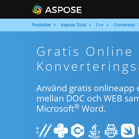
Produkter
Aspose.Total
C++
Conversion
Gratis Onlin
Konverterings
Använd gratis onlineapp e
mellan DOC och WEB samt
®
Microsoft
Word.