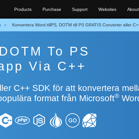
Products
Purchase
Support
Websites
About
n
Konvertera Word tillPS, DOTM till PS GRATIS Converter eller C
e DOTM To PS
app Via C++
ller C++ SDK för att konvertera mel
®
pulära format från Microsoft
Wor