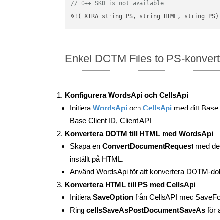
// C++ SKD is not available
%!(EXTRA string=PS, string=HTML, string=PS)
Enkel DOTM Files to PS-konver
Konfigurera WordsApi och CellsApi
Initiera
WordsApi
och
CellsApi
med ditt Base C
Base Client ID, Client API
Konvertera DOTM till HTML med WordsApi
Skapa en
ConvertDocumentRequest
med det 
inställt på HTML.
Använd WordsApi för att konvertera DOTM-dok
Konvertera HTML till PS med CellsApi
Initiera
SaveOption
från CellsAPI med SaveF
Ring
cellsSaveAsPostDocumentSaveAs
för 