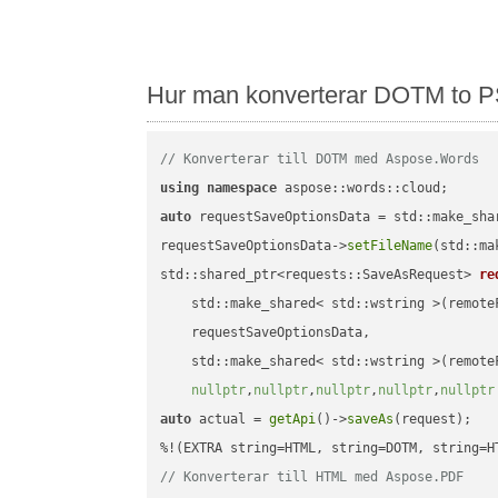
Hur man konverterar DOTM to P
// Konverterar till DOTM med Aspose.Words
using
namespace
auto
 requestSaveOptionsData = std::make_sha
requestSaveOptionsData->
setFileName
(std::ma
std::shared_ptr<requests::SaveAsRequest> 
re
    std::make_shared< std::wstring >(remoteF
    requestSaveOptionsData,

    std::make_shared< std::wstring >(remoteF
nullptr
,
nullptr
,
nullptr
,
nullptr
,
nullptr
auto
 actual = 
getApi
()->
saveAs
(request);

// Konverterar till HTML med Aspose.PDF