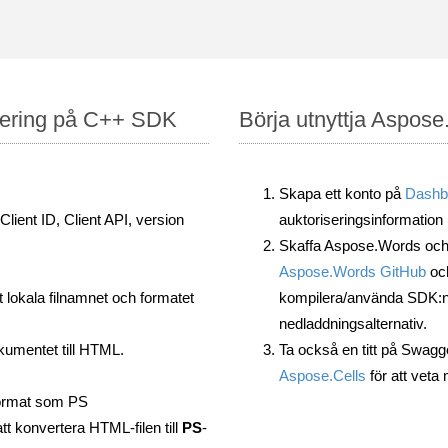
tering på C++ SDK
Börja utnyttja Aspos
Skapa ett konto på
Dashb
lient ID, Client API, version
auktoriseringsinformation
Skaffa Aspose.Words och 
Aspose.Words GitHub
oc
lokala filnamnet och formatet
kompilera/använda SDK:n sj
nedladdningsalternativ.
umentet till HTML.
Ta också en titt på Swagg
Aspose.Cells
för att vet
ormat som PS
att konvertera HTML-filen till
PS
-