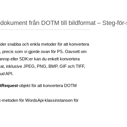
okument från DOTM till bildformat – Steg-för-
er snabba och enkla metoder för att konvertera
mat, precis som vi gjorde ovan för PS. Oavsett om
nrop eller SDK:er kan du enkelt konvertera
rmat, inklusive JPEG, PNG, BMP, GIF och TIFF,
ud API.
tRequest
-objekt för att konvertera DOTM
t
-metoden för WordsApi-klassinstansen för