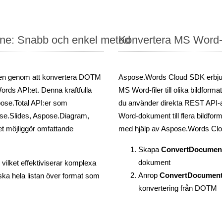
ine: Snabb och enkel metod
Konvertera MS Word-d
öden genom att konvertera DOTM
Aspose.Words Cloud SDK erbjud
ords API:et. Denna kraftfulla
MS Word-filer till olika bildfor
pose.Total API:er som
du använder direkta REST API-a
se.Slides, Aspose.Diagram,
Word-dokument till flera bildfo
t möjliggör omfattande
med hjälp av Aspose.Words Clo
Skapa
ConvertDocumen
dokument
, vilket effektiviserar komplexa
Anrop
ConvertDocumen
rska hela listan över format som
konvertering från DOTM