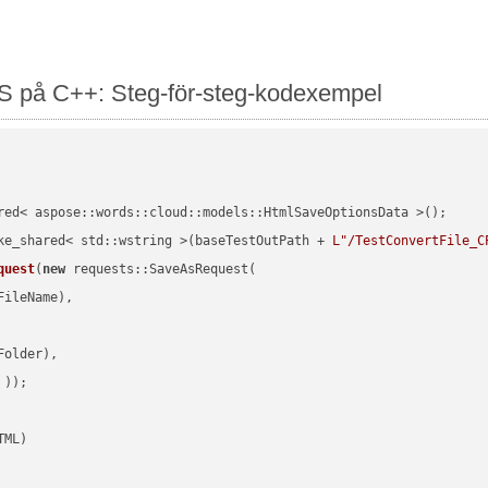
S på C++: Steg-för-steg-kodexempel
red< aspose::words::cloud::models::HtmlSaveOptionsData >();

ke_shared< std::wstring >(baseTestOutPath + 
L"/TestConvertFile_C
quest
(
new
 requests::SaveAsRequest(

ileName),

older),

 ))