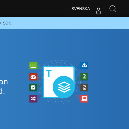
SVENSKA
++ SDK
lan
d.