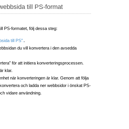
ebbsida till PS-format
ll PS-formatet, följ dessa steg:
sida till PS”.
.
bbsidan du vill konvertera i den avsedda
era” för att initiera konverteringsprocessen.
är klar.
 enhet när konverteringen är klar. Genom att följa
konvertera och ladda ner webbsidor i önskat PS-
 och vidare användning.