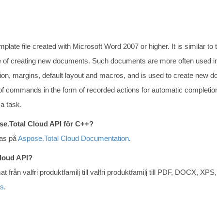
late file created with Microsoft Word 2007 or higher. It is similar to 
se of creating new documents. Such documents are more often used in 
tion, margins, default layout and macros, and is used to create new 
f commands in the form of recorded actions for automatic completion 
 a task.
ose.Total Cloud API för C++?
kas på
Aspose.Total Cloud Documentation
.
Cloud API?
at från valfri produktfamilj till valfri produktfamilj till PDF, DOCX,
ds
.