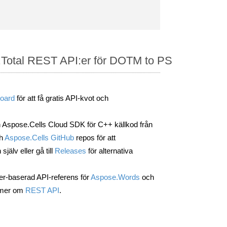
e.Total REST API:er för DOTM to PS
oard
för att få gratis API-kvot och
Aspose.Cells Cloud SDK för C++ källkod från
h
Aspose.Cells GitHub
repos för att
älv eller gå till
Releases
för alternativa
er-baserad API-referens för
Aspose.Words
och
a mer om
REST API
.