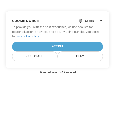
COOKIE NOTICE
To provide you with the best experience, we use cookies for
personalization, analytics, and ads. By using our site, you agree
to
our cookie policy
.
ACCEPT
CUSTOMIZE
DENY
Andra Word
konverteringsalternativ
Konvertera DOTM till DOC
DOC:
Microsoft Word Binary Format
Konvertera DOTM till DOT