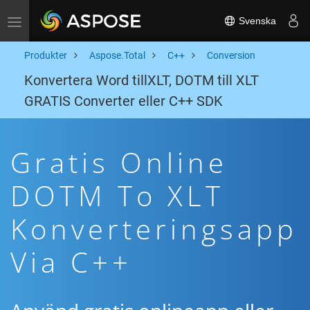
Svenska
Toggle navigation
Produkter
Aspose.Total
C++
Conversion
Konvertera Word tillXLT, DOTM till XLT
GRATIS Converter eller C++ SDK
Gratis Online
DOTM To XLT
Konverteringsapp
Via C++