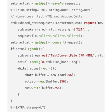
auto
 actual = 
getApi
()->
saveAs
(request);

// Konverterar till HTML med Aspose.Cells
std::shared_ptr<requests::ConvertRequest> 
request
(
new
 requ
    std::make_shared< std::wstring >(
"XLT"
) ,        

    requestFile,
nullptr
,
nullptr
,
nullptr
))
auto
 actual = 
getApi
()->
convert
if
(actual->
good
()){

std::ofstream 
out
(
"TestConvertFile_CPP.HTML"
, std::is
    actual->
seekg
(
0
,std::ios_base::beg);

while
(!actual->
eof
()){

char
* buffer = 
new
char
[
256
];

        actual->
read
(buffer,
256
);

        out.
write
(buffer,
256
);

    }

}

%!(EXTRA string=XLT)