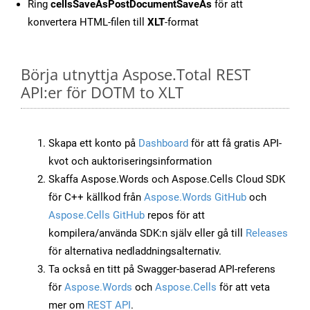
Ring
cellsSaveAsPostDocumentSaveAs
för att
konvertera HTML-filen till
XLT
-format
Börja utnyttja Aspose.Total REST
API:er för DOTM to XLT
Skapa ett konto på
Dashboard
för att få gratis API-
kvot och auktoriseringsinformation
Skaffa Aspose.Words och Aspose.Cells Cloud SDK
för C++ källkod från
Aspose.Words GitHub
och
Aspose.Cells GitHub
repos för att
kompilera/använda SDK:n själv eller gå till
Releases
för alternativa nedladdningsalternativ.
Ta också en titt på Swagger-baserad API-referens
för
Aspose.Words
och
Aspose.Cells
för att veta
mer om
REST API
.