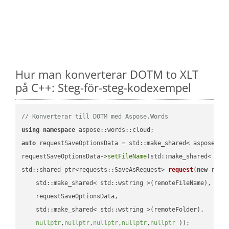
Hur man konverterar DOTM to XLT
på C++: Steg-för-steg-kodexempel
// Konverterar till DOTM med Aspose.Words
using
namespace
auto
 requestSaveOptionsData = std::make_shared< aspose::wo
requestSaveOptionsData->
setFileName
(std::make_shared< std
std::shared_ptr<requests::SaveAsRequest> 
request
(
new
 reque
    std::make_shared< std::wstring >(remoteFileName),

    requestSaveOptionsData,

    std::make_shared< std::wstring >(remoteFolder),

nullptr
,
nullptr
,
nullptr
,
nullptr
,
nullptr
 ))