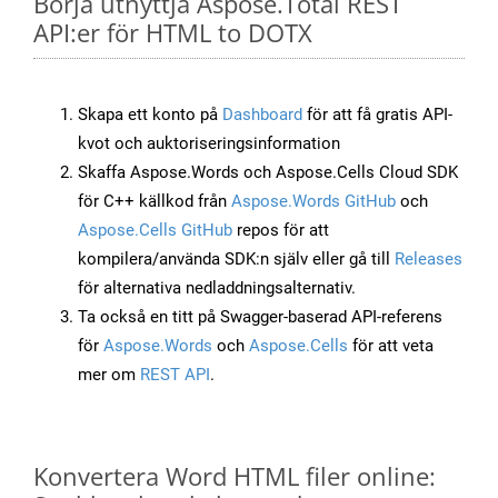
Börja utnyttja Aspose.Total REST
API:er för HTML to DOTX
Skapa ett konto på
Dashboard
för att få gratis API-
kvot och auktoriseringsinformation
Skaffa Aspose.Words och Aspose.Cells Cloud SDK
för C++ källkod från
Aspose.Words GitHub
och
Aspose.Cells GitHub
repos för att
kompilera/använda SDK:n själv eller gå till
Releases
för alternativa nedladdningsalternativ.
Ta också en titt på Swagger-baserad API-referens
för
Aspose.Words
och
Aspose.Cells
för att veta
mer om
REST API
.
Konvertera Word HTML filer online: