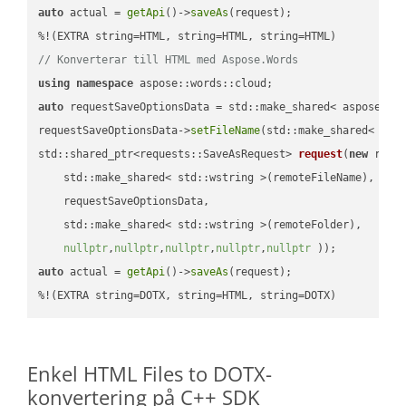
auto
 actual = 
getApi
()->
saveAs
(request);

// Konverterar till HTML med Aspose.Words
using
namespace
auto
 requestSaveOptionsData = std::make_shared< aspose::wo
requestSaveOptionsData->
setFileName
(std::make_shared< std
std::shared_ptr<requests::SaveAsRequest> 
request
(
new
 reque
    std::make_shared< std::wstring >(remoteFileName),

    requestSaveOptionsData,

    std::make_shared< std::wstring >(remoteFolder),

nullptr
,
nullptr
,
nullptr
,
nullptr
,
nullptr
 ))
auto
 actual = 
getApi
()->
saveAs
(request);

%!(EXTRA string=DOTX, string=HTML, string=DOTX)
Enkel HTML Files to DOTX-
konvertering på C++ SDK