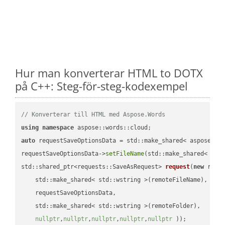
Hur man konverterar HTML to DOTX
på C++: Steg-för-steg-kodexempel
// Konverterar till HTML med Aspose.Words
using
namespace
auto
 requestSaveOptionsData = std::make_shared< aspose::wo
requestSaveOptionsData->
setFileName
(std::make_shared< std
std::shared_ptr<requests::SaveAsRequest> 
request
(
new
 reque
    std::make_shared< std::wstring >(remoteFileName),

    requestSaveOptionsData,

    std::make_shared< std::wstring >(remoteFolder),

nullptr
,
nullptr
,
nullptr
,
nullptr
,
nullptr
 ))