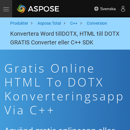
Svenska
Toggle navigation
Produkter
Aspose.Total
C++
Conversion
Konvertera Word tillDOTX, HTML till DOTX
GRATIS Converter eller C++ SDK
Gratis Online
HTML To DOTX
Konverteringsapp
Via C++