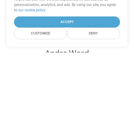
personalization, analytics, and ads. By using our site, you agree
to
our cookie policy
.
ACCEPT
CUSTOMIZE
DENY
Andra Word
konverteringsalternativ
Konvertera HTML till DOC
DOC:
Microsoft Word Binary Format
Konvertera HTML till DOT
DOT:
Microsoft Word Template Files
Konvertera HTML till DOCX