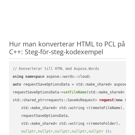
Hur man konverterar HTML to PCL på
C++: Steg-för-steg-kodexempel
// Konverterar till HTML med Aspose.Words
using
namespace
auto
 requestSaveOptionsData = std::make_shared< aspose::wo
requestSaveOptionsData->
setFileName
(std::make_shared< std
std::shared_ptr<requests::SaveAsRequest> 
request
(
new
 reque
    std::make_shared< std::wstring >(remoteFileName),

    requestSaveOptionsData,

    std::make_shared< std::wstring >(remoteFolder),

nullptr
,
nullptr
,
nullptr
,
nullptr
,
nullptr
 ))