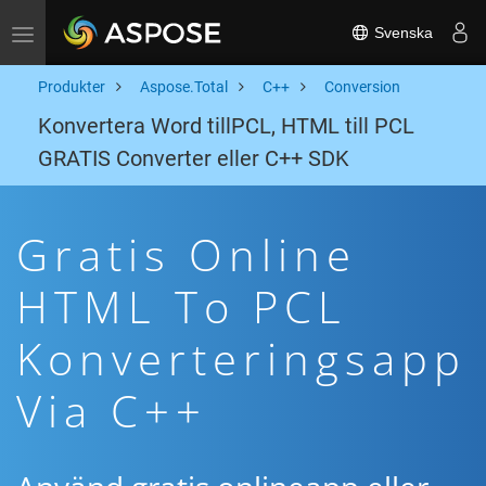
Svenska
Toggle navigation
Produkter
Aspose.Total
C++
Conversion
Konvertera Word tillPCL, HTML till PCL
GRATIS Converter eller C++ SDK
Gratis Online
HTML To PCL
Konverteringsapp
Via C++