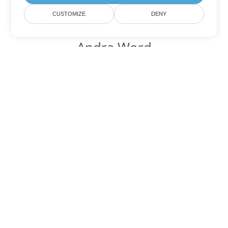
CUSTOMIZE
DENY
Andra Word
konverteringsalternativ
Konvertera HTML till DOC
DOC:
Microsoft Word Binary Format
Konvertera HTML till DOT
DOT:
Microsoft Word Template Files
Konvertera HTML till DOCX
DOCX:
Office 2007+ Word Document
Konvertera HTML till DOCM
DOCM:
Microsoft Word 2007 Marco File