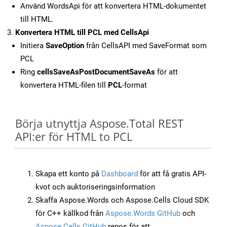
Använd WordsApi för att konvertera HTML-dokumentet
till HTML.
Konvertera HTML till PCL med CellsApi
Initiera
SaveOption
från CellsAPI med SaveFormat som
PCL
Ring
cellsSaveAsPostDocumentSaveAs
för att
konvertera HTML-filen till
PCL
-format
Börja utnyttja Aspose.Total REST
API:er för HTML to PCL
Skapa ett konto på
Dashboard
för att få gratis API-
kvot och auktoriseringsinformation
Skaffa Aspose.Words och Aspose.Cells Cloud SDK
för C++ källkod från
Aspose.Words GitHub
och
Aspose.Cells GitHub
repos för att