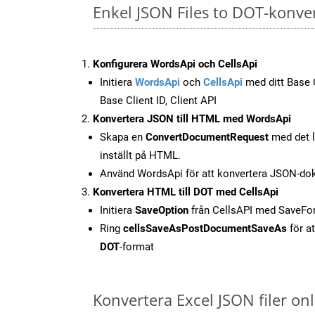
Enkel JSON Files to DOT-konve
Konfigurera WordsApi och CellsApi
Initiera
WordsApi
och
CellsApi
med ditt Base C
Base Client ID, Client API
Konvertera JSON till HTML med WordsApi
Skapa en
ConvertDocumentRequest
med det l
inställt på HTML.
Använd WordsApi för att konvertera JSON-dok
Konvertera HTML till DOT med CellsApi
Initiera
SaveOption
från CellsAPI med SaveF
Ring
cellsSaveAsPostDocumentSaveAs
för at
DOT
-format
Konvertera Excel JSON filer o