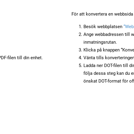
För att konvertera en webbsida t
Besök webbplatsen
“Webb
Ange webbadressen till w
inmatningsrutan.
Klicka på knappen “Konver
F-filen till din enhet.
Vänta tills konverteringen
Ladda ner DOT-filen till d
följa dessa steg kan du e
önskat DOT-format för of