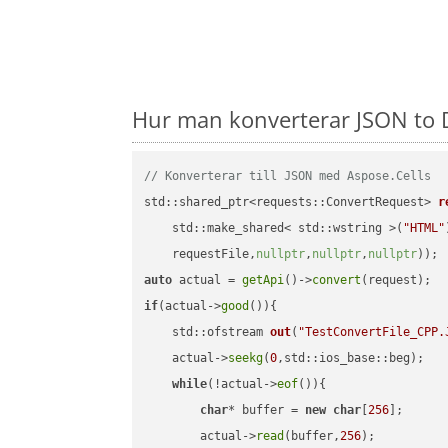
Hur man konverterar JSON to 
// Konverterar till JSON med Aspose.Cells
std::shared_ptr<requests::ConvertRequest> 
r
    std::make_shared< std::wstring >(
"HTML"
    requestFile,
nullptr
,
nullptr
,
nullptr
))
auto
 actual = 
getApi
()->
convert
if
(actual->
good
()){

std::ofstream 
out
(
"TestConvertFile_CPP.
    actual->
seekg
(
0
,std::ios_base::beg);

while
(!actual->
eof
()){

char
* buffer = 
new
char
[
256
];

        actual->
read
(buffer,
256
);
