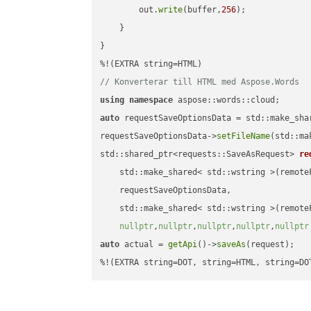
        out.
write
(buffer,
256
);

    }

}

// Konverterar till HTML med Aspose.Words
using
namespace
auto
 requestSaveOptionsData = std::make_sha
requestSaveOptionsData->
setFileName
(std::ma
std::shared_ptr<requests::SaveAsRequest> 
re
    std::make_shared< std::wstring >(remoteF
    requestSaveOptionsData,

    std::make_shared< std::wstring >(remoteF
nullptr
,
nullptr
,
nullptr
,
nullptr
,
nullptr
auto
 actual = 
getApi
()->
saveAs
(request);

%!(EXTRA string=DOT, string=HTML, string=DO