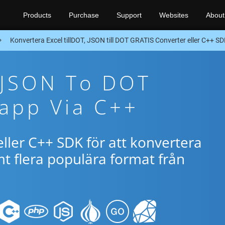
Products
Purchase
Support
Websites
About
Konvertera Excel tillDOT, JSON till DOT GRATIS Converter eller C++ S
 JSON To DOT
app Via C++
ller C++ SDK för att konvertera
 flera populära format från