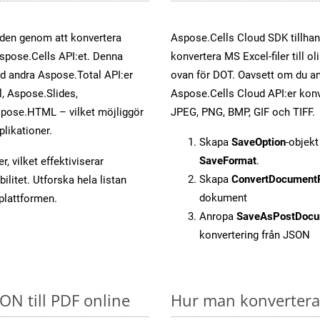
öden genom att konvertera
Aspose.Cells Cloud SDK tillhan
Aspose.Cells API:et. Denna
konvertera MS Excel-filer till 
ed andra Aspose.Total API:er
ovan för DOT. Oavsett om du an
 Aspose.Slides,
Aspose.Cells Cloud API:er konver
pose.HTML – vilket möjliggör
JPEG, PNG, BMP, GIF och TIFF.
plikationer.
Skapa
SaveOption
-objek
SaveFormat
.
, vilket effektiviserar
Skapa
ConvertDocument
litet. Utforska hela listan
dokument
-plattformen.
Anropa
SaveAsPostDocu
konvertering från JSON
SON till PDF online
Hur man konverterar