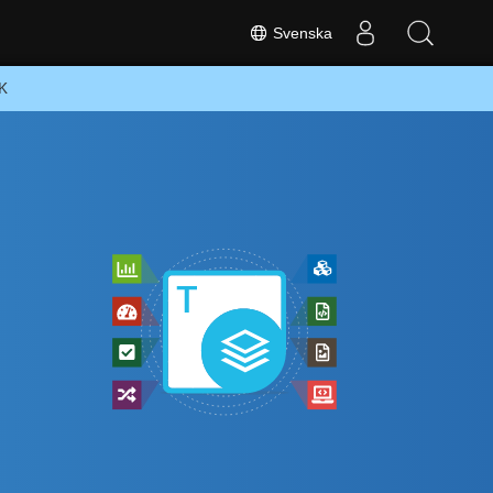
Svenska
DK