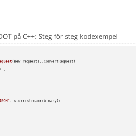
DOT på C++: Steg-för-steg-kodexempel
equest
(
new
 requests::ConvertRequest(

) ,        

JSON"
, std::istream::binary)
;
