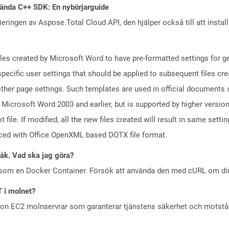
ända C++ SDK: En nybörjarguide
eringen av Aspose.Total Cloud API, den hjälper också till att instal
iles created by Microsoft Word to have pre-formatted settings for g
 specific user settings that should be applied to subsequent files c
 other page settings. Such templates are used in official document
o Microsoft Word 2003 and earlier, but is supported by higher versi
le. If modified, all the new files created will result in same setti
aced with Office OpenXML based DOTX file format.
råk. Vad ska jag göra?
 som en Docker Container. Försök att använda den med cURL om din 
T i molnet?
zon EC2 molnservrar som garanterar tjänstens säkerhet och motst