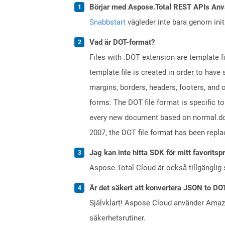
Börjar med Aspose.Total REST APIs Anv
Snabbstart
vägleder inte bara genom initi
Vad är DOT-format?
Files with .DOT extension are template f
template file is created in order to have
margins, borders, headers, footers, and
forms. The DOT file format is specific t
every new document based on normal.dot fi
2007, the DOT file format has been repl
Jag kan inte hitta SDK för mitt favoritsp
Aspose.Total Cloud är också tillgänglig
Är det säkert att konvertera JSON to DO
Självklart! Aspose Cloud använder Ama
säkerhetsrutiner.