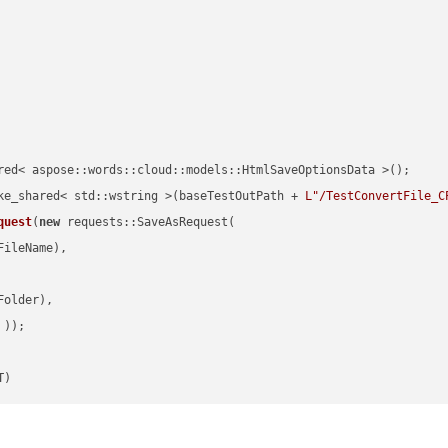
red< aspose::words::cloud::models::HtmlSaveOptionsData >();

ke_shared< std::wstring >(baseTestOutPath + 
L"/TestConvertFile_C
quest
(
new
 requests::SaveAsRequest(

ileName),

older),

 ))
T)