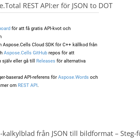
e.Total REST API:er för JSON to DOT
board
för att få gratis API-kvot och
n
 Aspose.Cells Cloud SDK för C++ källkod från
ch
Aspose.Cells GitHub
repos för att
jälv eller gå till
Releases
för alternativa
ger-baserad API-referens för
Aspose.Words
och
a mer om
REST API
.
kalkylblad från JSON till bildformat – Steg-f