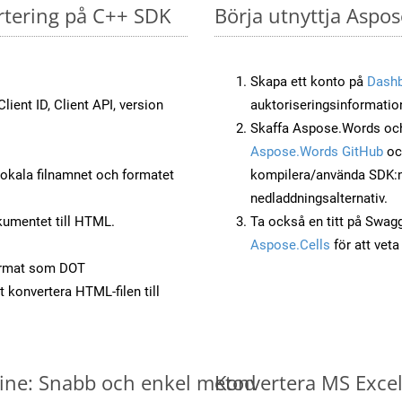
rtering på C++ SDK
Börja utnyttja Aspos
Skapa ett konto på
Dash
lient ID, Client API, version
auktoriseringsinformatio
Skaffa Aspose.Words och
Aspose.Words GitHub
o
okala filnamnet och formatet
kompilera/använda SDK:n s
nedladdningsalternativ.
umentet till HTML.
Ta också en titt på Swag
Aspose.Cells
för att vet
ormat som DOT
t konvertera HTML-filen till
nline: Snabb och enkel metod
Konvertera MS Excel-