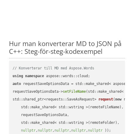
Hur man konverterar MD to JSON på
C++: Steg-för-steg-kodexempel
// Konverterar till MD med Aspose.Words
using
namespace
auto
 requestSaveOptionsData = std::make_shared< aspose::wo
requestSaveOptionsData->
setFileName
(std::make_shared< std
std::shared_ptr<requests::SaveAsRequest> 
request
(
new
 reque
    std::make_shared< std::wstring >(remoteFileName),

    requestSaveOptionsData,

    std::make_shared< std::wstring >(remoteFolder),

nullptr
,
nullptr
,
nullptr
,
nullptr
,
nullptr
 ))