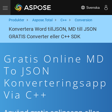
Svenska
Toggle navigation
Produkter
Aspose.Total
C++
Conversion
Konvertera Word tillJSON, MD till JSON
GRATIS Converter eller C++ SDK
Gratis Online MD
To JSON
Konverteringsapp
Via C++