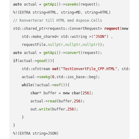
auto
 actual = 
getApi
()->
saveAs
(request);

// Konverterar till HTML med Aspose.Cells
std::shared_ptr<requests::ConvertRequest> 
request
(
new
 requ
    std::make_shared< std::wstring >(
"JSON"
) ,        

    requestFile,
nullptr
,
nullptr
,
nullptr
))
auto
 actual = 
getApi
()->
convert
if
(actual->
good
()){

std::ofstream 
out
(
"TestConvertFile_CPP.HTML"
, std::is
    actual->
seekg
(
0
,std::ios_base::beg);

while
(!actual->
eof
()){

char
* buffer = 
new
char
[
256
];

        actual->
read
(buffer,
256
);

        out.
write
(buffer,
256
);

    }

}

%!(EXTRA string=JSON)