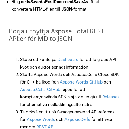
Ring
cellsSaveAsPostDocumentSaveAs
för att
konvertera HTML-filen till
JSON
-format
Börja utnyttja Aspose.Total REST
API:er för MD to JSON
Skapa ett konto på
Dashboard
för att få gratis API-
kvot och auktoriseringsinformation
Skaffa Aspose.Words och Aspose.Cells Cloud SDK
för C++ källkod från
Aspose.Words GitHub
och
Aspose.Cells GitHub
repos för att
kompilera/använda SDK:n själv eller gå till
Releases
för alternativa nedladdningsalternativ.
Ta också en titt på Swagger-baserad API-referens
för
Aspose.Words
och
Aspose.Cells
för att veta
mer om
REST API
.