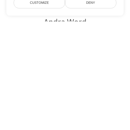
CUSTOMIZE
DENY
Andra Word
konverteringsalternativ
Konvertera MD till DOC
DOC:
Microsoft Word Binary Format
Konvertera MD till DOT
DOT:
Microsoft Word Template Files
Konvertera MD till DOCX
DOCX:
Office 2007+ Word Document
Konvertera MD till DOCM
DOCM:
Microsoft Word 2007 Marco File