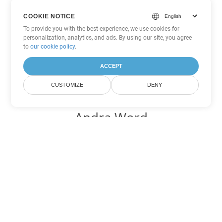
COOKIE NOTICE
To provide you with the best experience, we use cookies for
personalization, analytics, and ads. By using our site, you agree
to
our cookie policy
.
ACCEPT
CUSTOMIZE
DENY
Andra Word
konverteringsalternativ
Konvertera MD till DOC
DOC:
Microsoft Word Binary Format
Konvertera MD till DOT
DOT:
Microsoft Word Template Files