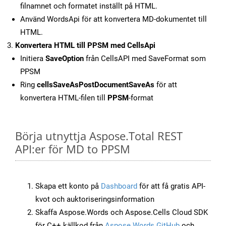
filnamnet och formatet inställt på HTML.
Använd WordsApi för att konvertera MD-dokumentet till
HTML.
Konvertera HTML till PPSM med CellsApi
Initiera
SaveOption
från CellsAPI med SaveFormat som
PPSM
Ring
cellsSaveAsPostDocumentSaveAs
för att
konvertera HTML-filen till
PPSM
-format
Börja utnyttja Aspose.Total REST
API:er för MD to PPSM
Skapa ett konto på
Dashboard
för att få gratis API-
kvot och auktoriseringsinformation
Skaffa Aspose.Words och Aspose.Cells Cloud SDK
för C++ källkod från
Aspose.Words GitHub
och