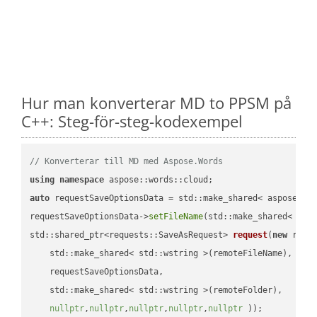
Hur man konverterar MD to PPSM på
C++: Steg-för-steg-kodexempel
// Konverterar till MD med Aspose.Words
using
namespace
auto
 requestSaveOptionsData = std::make_shared< aspose::wo
requestSaveOptionsData->
setFileName
(std::make_shared< std
std::shared_ptr<requests::SaveAsRequest> 
request
(
new
 reque
    std::make_shared< std::wstring >(remoteFileName),

    requestSaveOptionsData,

    std::make_shared< std::wstring >(remoteFolder),

nullptr
,
nullptr
,
nullptr
,
nullptr
,
nullptr
 ))