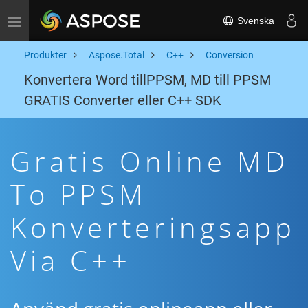
Svenska
Toggle navigation
Produkter
Aspose.Total
C++
Conversion
Konvertera Word tillPPSM, MD till PPSM
GRATIS Converter eller C++ SDK
Gratis Online MD
To PPSM
Konverteringsapp
Via C++