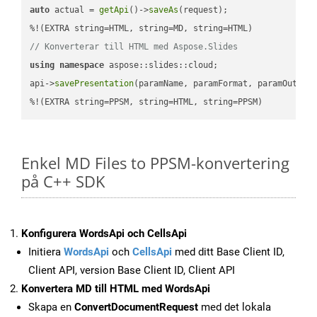
auto
 actual = 
getApi
()->
saveAs
(request);

// Konverterar till HTML med Aspose.Slides
using
namespace
 aspose::slides::cloud;            

api->
savePresentation
(paramName, paramFormat, paramOutPat
%!(EXTRA string=PPSM, string=HTML, string=PPSM)
Enkel MD Files to PPSM-konvertering
på C++ SDK
Konfigurera WordsApi och CellsApi
Initiera
WordsApi
och
CellsApi
med ditt Base Client ID,
Client API, version Base Client ID, Client API
Konvertera MD till HTML med WordsApi
Skapa en
ConvertDocumentRequest
med det lokala