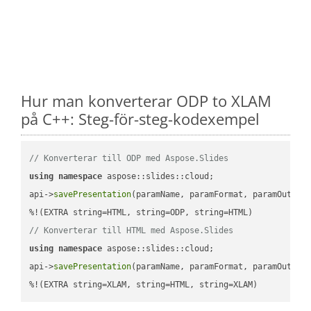
Hur man konverterar ODP to XLAM
på C++: Steg-för-steg-kodexempel
// Konverterar till ODP med Aspose.Slides
using
namespace
 aspose::slides::cloud;            

api->
savePresentation
(paramName, paramFormat, paramOutPat
// Konverterar till HTML med Aspose.Slides
using
namespace
 aspose::slides::cloud;            

api->
savePresentation
(paramName, paramFormat, paramOutPat
%!(EXTRA string=XLAM, string=HTML, string=XLAM)