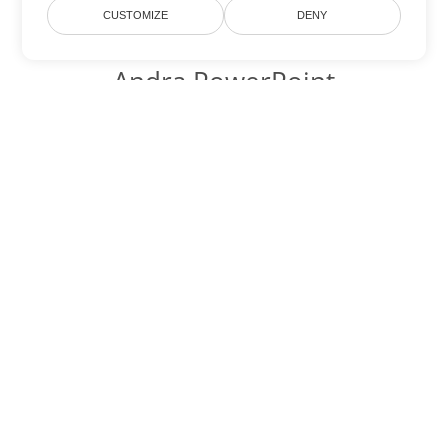
CUSTOMIZE
DENY
Andra PowerPoint
konverteringsalternativ
Konvertera ODP till DOC
DOC:
Microsoft Word Binary Format
Konvertera ODP till DOT
DOT:
Microsoft Word Template Files
Konvertera ODP till DOCX
DOCX:
Office 2007+ Word Document
Konvertera ODP till DOCM
DOCM:
Microsoft Word 2007 Marco File