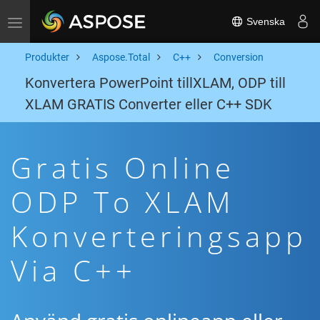
Svenska
Toggle navigation
Produkter
Aspose.Total
C++
Conversion
Konvertera PowerPoint tillXLAM, ODP till
XLAM GRATIS Converter eller C++ SDK
Gratis Online
ODP To XLAM
Konverteringsapp
Via C++