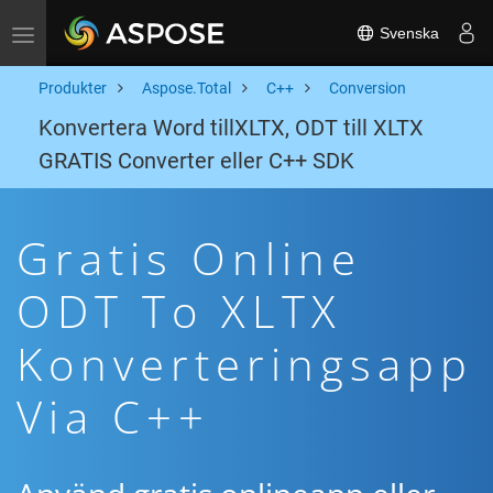
Svenska
Toggle navigation
Produkter
Aspose.Total
C++
Conversion
Konvertera Word tillXLTX, ODT till XLTX
GRATIS Converter eller C++ SDK
Gratis Online
ODT To XLTX
Konverteringsapp
Via C++