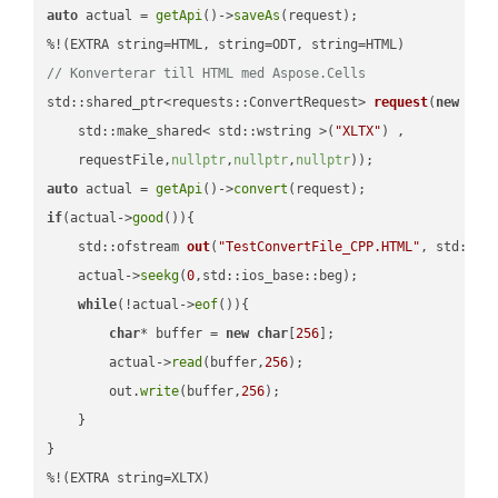
auto
 actual = 
getApi
()->
saveAs
(request);

// Konverterar till HTML med Aspose.Cells
std::shared_ptr<requests::ConvertRequest> 
request
(
new
 requ
    std::make_shared< std::wstring >(
"XLTX"
) ,        

    requestFile,
nullptr
,
nullptr
,
nullptr
))
auto
 actual = 
getApi
()->
convert
if
(actual->
good
()){

std::ofstream 
out
(
"TestConvertFile_CPP.HTML"
, std::is
    actual->
seekg
(
0
,std::ios_base::beg);

while
(!actual->
eof
()){

char
* buffer = 
new
char
[
256
];

        actual->
read
(buffer,
256
);

        out.
write
(buffer,
256
);

    }

}

%!(EXTRA string=XLTX)