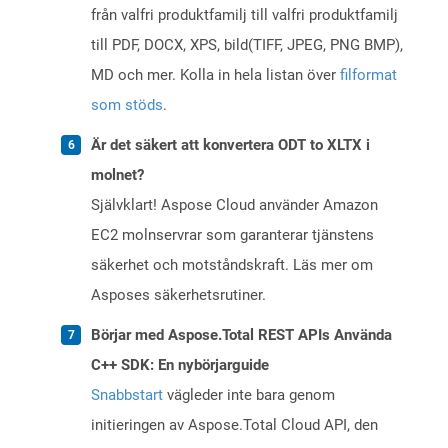
från valfri produktfamilj till valfri produktfamilj
till PDF, DOCX, XPS, bild(TIFF, JPEG, PNG BMP),
MD och mer. Kolla in hela listan över
filformat
som stöds
.
Är det säkert att konvertera ODT to XLTX i
molnet?
Självklart! Aspose Cloud använder Amazon
EC2 molnservrar som garanterar tjänstens
säkerhet och motståndskraft. Läs mer om
Asposes säkerhetsrutiner.
Börjar med Aspose.Total REST APIs Använda
C++ SDK: En nybörjarguide
Snabbstart
vägleder inte bara genom
initieringen av Aspose.Total Cloud API, den