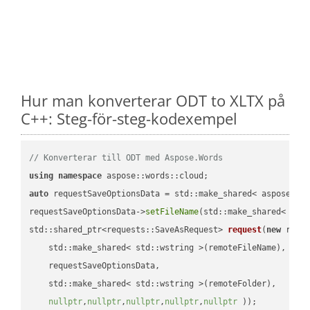
Hur man konverterar ODT to XLTX på
C++: Steg-för-steg-kodexempel
// Konverterar till ODT med Aspose.Words
using
namespace
auto
 requestSaveOptionsData = std::make_shared< aspose::wo
requestSaveOptionsData->
setFileName
(std::make_shared< std
std::shared_ptr<requests::SaveAsRequest> 
request
(
new
 reque
    std::make_shared< std::wstring >(remoteFileName),

    requestSaveOptionsData,

    std::make_shared< std::wstring >(remoteFolder),

nullptr
,
nullptr
,
nullptr
,
nullptr
,
nullptr
 ))