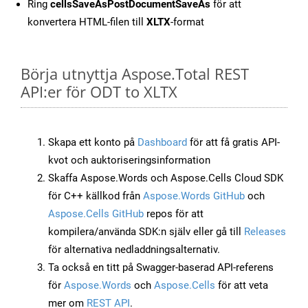
Ring
cellsSaveAsPostDocumentSaveAs
för att
konvertera HTML-filen till
XLTX
-format
Börja utnyttja Aspose.Total REST
API:er för ODT to XLTX
Skapa ett konto på
Dashboard
för att få gratis API-
kvot och auktoriseringsinformation
Skaffa Aspose.Words och Aspose.Cells Cloud SDK
för C++ källkod från
Aspose.Words GitHub
och
Aspose.Cells GitHub
repos för att
kompilera/använda SDK:n själv eller gå till
Releases
för alternativa nedladdningsalternativ.
Ta också en titt på Swagger-baserad API-referens
för
Aspose.Words
och
Aspose.Cells
för att veta
mer om
REST API
.