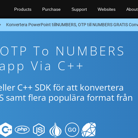
Products
Purchase
Support
Websites
About
Konvertera PowerPoint tillNUMBERS, OTP till NUMBERS GRATIS Conve
e OTP To NUMBERS
app Via C++
ller C++ SDK för att konvertera
samt flera populära format från