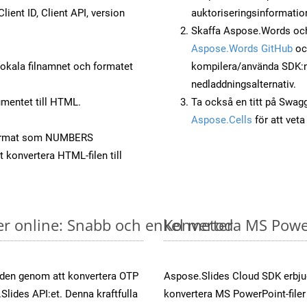
lient ID, Client API, version
auktoriseringsinformatio
Skaffa Aspose.Words och
Aspose.Words GitHub
o
okala filnamnet och formatet
kompilera/använda SDK:n s
nedladdningsalternativ.
mentet till HTML.
Ta också en titt på Swag
Aspose.Cells
för att vet
Format som NUMBERS
t konvertera HTML-filen till
er online: Snabb och enkel metod
Konvertera MS PowerP
öden genom att konvertera OTP
Aspose.Slides Cloud SDK erbju
Slides API:et. Denna kraftfulla
konvertera MS PowerPoint-filer 