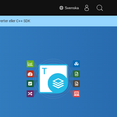
Svenska
rter eller C++ SDK