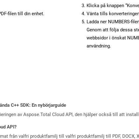
Klicka på knappen “Konver
F-filen till din enhet.
Vänta tills konverteringen
Ladda ner NUMBERS-filen t
Genom att följa dessa st
webbsidor i önskat NUMB
användning.
ända C++ SDK: En nybörjarguide
eringen av Aspose.Total Cloud API, den hjälper också till att instal
oud API?
at från valfri produktfamilj till valfri produktfamilj till PDF, DOC