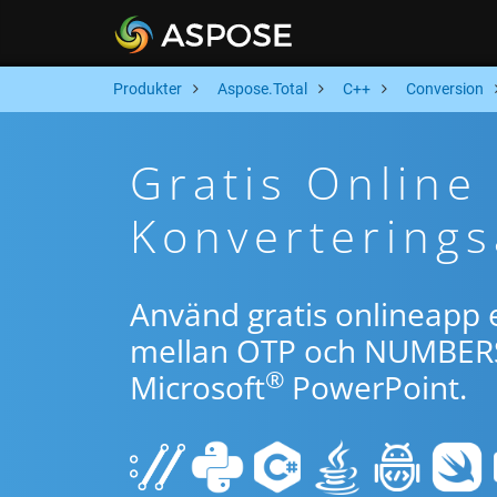
Produkter
Aspose.Total
C++
Conversion
Gratis Onlin
Konverterings
Använd gratis onlineapp e
mellan OTP och NUMBERS 
®
Microsoft
PowerPoint.