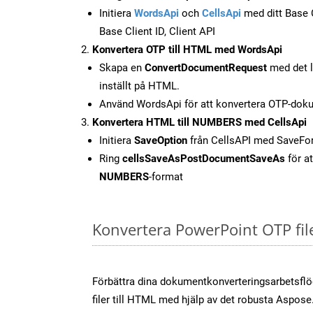
Initiera
WordsApi
och
CellsApi
med ditt Base C
Base Client ID, Client API
Konvertera OTP till HTML med WordsApi
Skapa en
ConvertDocumentRequest
med det l
inställt på HTML.
Använd WordsApi för att konvertera OTP-doku
Konvertera HTML till NUMBERS med CellsApi
Initiera
SaveOption
från CellsAPI med Save
Ring
cellsSaveAsPostDocumentSaveAs
för at
NUMBERS
-format
Konvertera PowerPoint OTP fil
Förbättra dina dokumentkonverteringsarbetsfl
filer till HTML med hjälp av det robusta Aspose.