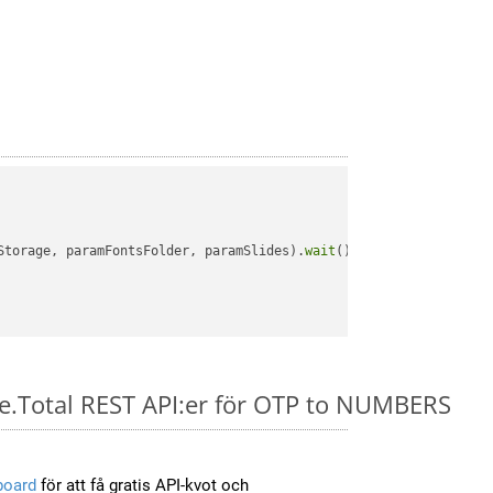
Storage, paramFontsFolder, paramSlides).
wait
();

se.Total REST API:er för OTP to NUMBERS
board
för att få gratis API-kvot och