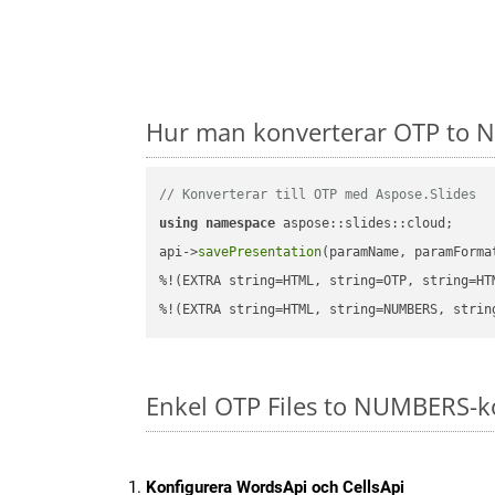
Hur man konverterar OTP to N
// Konverterar till OTP med Aspose.Slides
using
namespace
 aspose::slides::cloud;      
api->
savePresentation
(paramName, paramForma
%!(EXTRA string=HTML, string=OTP, string=HTM
%!(EXTRA string=HTML, string=NUMBERS, strin
Enkel OTP Files to NUMBERS-k
Konfigurera WordsApi och CellsApi