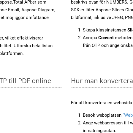
Aspose.Total API:er som
beskrivs ovan för NUMBERS. Ge
ose.Email, Aspose.Diagram,
SDK:er låter Aspose.Slides Clou
et möjliggör omfattande
bildformat, inklusive JPEG, PNG
Skapa klassinstansen
Sl
Anropa
Convert
-metoden 
, vilket effektiviserar
från OTP och ange önska
litet. Utforska hela listan
-plattformen.
TP till PDF online
Hur man konvertera
För att konvertera en webbsida
Besök webbplatsen
“Web
Ange webbadressen till w
inmatningsrutan.