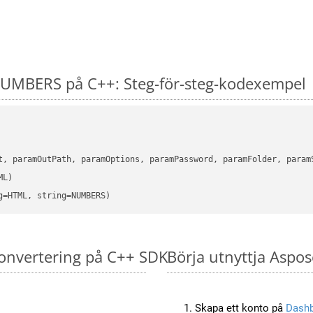
UMBERS på C++: Steg-för-steg-kodexempel
      

t, paramOutPath, paramOptions, paramPassword, paramFolder, param
L)

g=HTML, string=NUMBERS)
onvertering på C++ SDK
Börja utnyttja Aspo
Skapa ett konto på
Dash