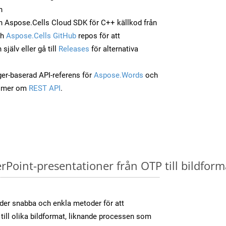
n
 Aspose.Cells Cloud SDK för C++ källkod från
ch
Aspose.Cells GitHub
repos för att
jälv eller gå till
Releases
för alternativa
ger-baserad API-referens för
Aspose.Words
och
a mer om
REST API
.
oint-presentationer från OTP till bildforma
der snabba och enkla metoder för att
till olika bildformat, liknande processen som