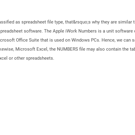
ssified as spreadsheet file type, that&rsquo;s why they are similar to
readsheet software. The Apple iWork Numbers is a unit software of
 Microsoft Office Suite that is used on Windows PCs. Hence, we can 
kewise, Microsoft Excel, the NUMBERS file may also contain the tab
cel or other spreadsheets.