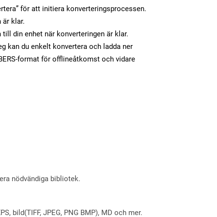
tera” för att initiera konverteringsprocessen.
 är klar.
ill din enhet när konverteringen är klar.
eg kan du enkelt konvertera och ladda ner
ERS-format för offlineåtkomst och vidare
lera nödvändiga bibliotek.
X, XPS, bild(TIFF, JPEG, PNG BMP), MD och mer.