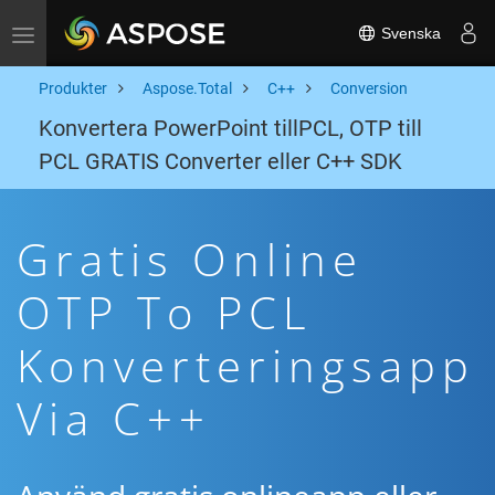
Svenska
Toggle navigation
Produkter
Aspose.Total
C++
Conversion
Konvertera PowerPoint tillPCL, OTP till
PCL GRATIS Converter eller C++ SDK
Gratis Online
OTP To PCL
Konverteringsapp
Via C++