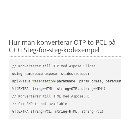
Hur man konverterar OTP to PCL på
C++: Steg-för-steg-kodexempel
// Konverterar till OTP med Aspose.Slides
using
namespace
 aspose::slides::cloud;            

api->
savePresentation
(paramName, paramFormat, paramOutPat
// Konverterar till HTML med Aspose.PDF
// C++ SKD is not available
%!(EXTRA string=PCL, string=HTML, string=PCL)