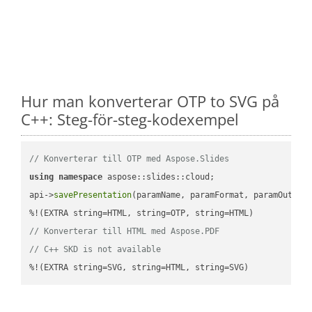
Hur man konverterar OTP to SVG på
C++: Steg-för-steg-kodexempel
// Konverterar till OTP med Aspose.Slides
using
namespace
 aspose::slides::cloud;            

api->
savePresentation
(paramName, paramFormat, paramOutPat
// Konverterar till HTML med Aspose.PDF
// C++ SKD is not available
%!(EXTRA string=SVG, string=HTML, string=SVG)