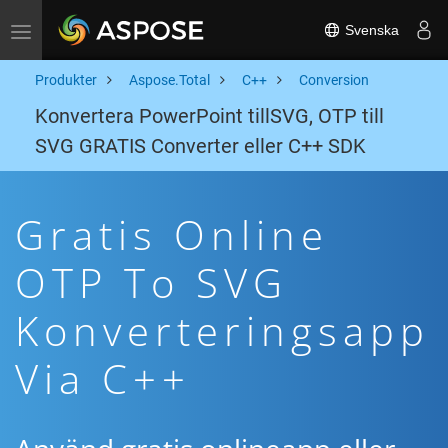
Svenska
Toggle navigation
Produkter
Aspose.Total
C++
Conversion
Konvertera PowerPoint tillSVG, OTP till
SVG GRATIS Converter eller C++ SDK
Gratis Online
OTP To SVG
Konverteringsapp
Via C++