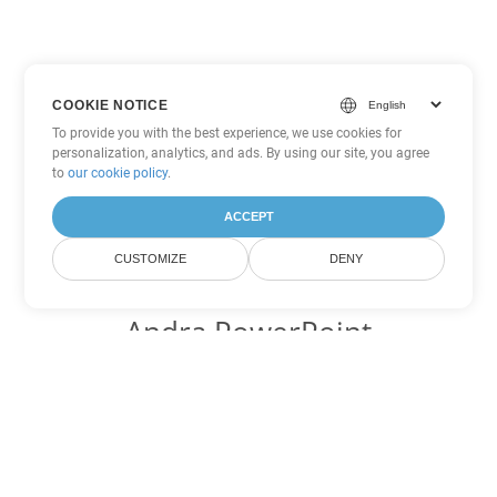
COOKIE NOTICE
To provide you with the best experience, we use cookies for
personalization, analytics, and ads. By using our site, you agree
to
our cookie policy
.
ACCEPT
CUSTOMIZE
DENY
Andra PowerPoint
konverteringsalternativ
Konvertera OTP till DOC
DOC:
Microsoft Word Binary Format