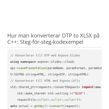
Hur man konverterar OTP to XLSX på
C++: Steg-för-steg-kodexempel
// Konverterar till OTP med Aspose.Slides
using
namespace
 aspose::slides::cloud;            

api->
savePresentation
(paramName, paramFormat, paramOutPat
// Konverterar till HTML med Aspose.Cells
std::shared_ptr<requests::ConvertRequest> 
request
(
new
 requ
    std::make_shared< std::wstring >(
"XLSX"
) ,        

    requestFile,
nullptr
,
nullptr
,
nullptr
))
auto
 actual = 
getApi
()->
convert