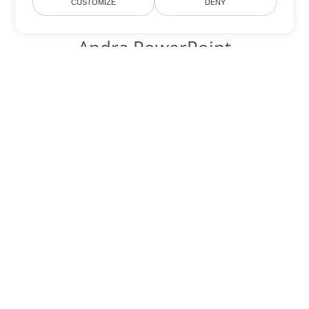
CUSTOMIZE
DENY
Andra PowerPoint
konverteringsalternativ
Konvertera OTP till DOC
DOC:
Microsoft Word Binary Format
Konvertera OTP till DOT
DOT:
Microsoft Word Template Files
Konvertera OTP till DOCX
DOCX:
Office 2007+ Word Document
Konvertera OTP till DOCM
DOCM:
Microsoft Word 2007 Marco File