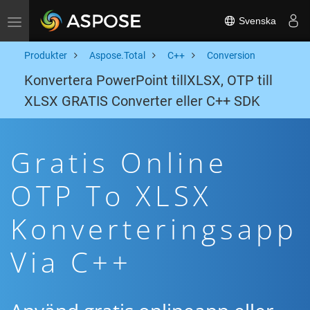
Svenska
Toggle navigation
Produkter
Aspose.Total
C++
Conversion
Konvertera PowerPoint tillXLSX, OTP till
XLSX GRATIS Converter eller C++ SDK
Gratis Online
OTP To XLSX
Konverteringsapp
Via C++