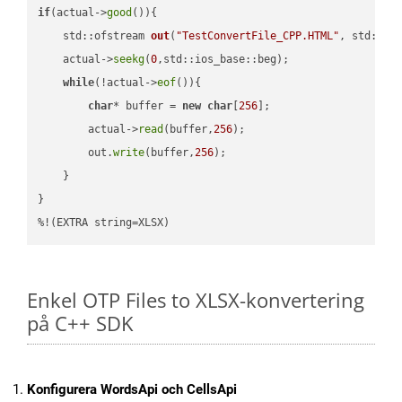
if
(actual->
good
()){

std::ofstream 
out
(
"TestConvertFile_CPP.HTML"
, std::is
    actual->
seekg
(
0
,std::ios_base::beg);

while
(!actual->
eof
()){

char
* buffer = 
new
char
[
256
];

        actual->
read
(buffer,
256
);

        out.
write
(buffer,
256
);

    }

}

%!(EXTRA string=XLSX)
Enkel OTP Files to XLSX-konvertering
på C++ SDK
Konfigurera WordsApi och CellsApi