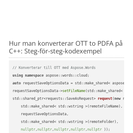
Hur man konverterar OTT to PDFA på
C++: Steg-för-steg-kodexempel
// Konverterar till OTT med Aspose.Words
using
namespace
auto
 requestSaveOptionsData = std::make_shared< aspose::wo
requestSaveOptionsData->
setFileName
(std::make_shared< std
std::shared_ptr<requests::SaveAsRequest> 
request
(
new
 reque
    std::make_shared< std::wstring >(remoteFileName),

    requestSaveOptionsData,

    std::make_shared< std::wstring >(remoteFolder),

nullptr
,
nullptr
,
nullptr
,
nullptr
,
nullptr
 ))