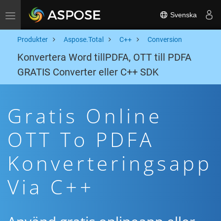
Svenska
Toggle navigation
Produkter
Aspose.Total
C++
Conversion
Konvertera Word tillPDFA, OTT till PDFA
GRATIS Converter eller C++ SDK
Gratis Online
OTT To PDFA
Konverteringsapp
Via C++