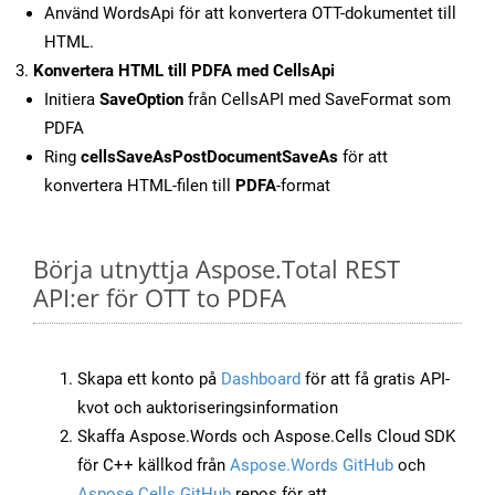
Använd WordsApi för att konvertera OTT-dokumentet till
HTML.
Konvertera HTML till PDFA med CellsApi
Initiera
SaveOption
från CellsAPI med SaveFormat som
PDFA
Ring
cellsSaveAsPostDocumentSaveAs
för att
konvertera HTML-filen till
PDFA
-format
Börja utnyttja Aspose.Total REST
API:er för OTT to PDFA
Skapa ett konto på
Dashboard
för att få gratis API-
kvot och auktoriseringsinformation
Skaffa Aspose.Words och Aspose.Cells Cloud SDK
för C++ källkod från
Aspose.Words GitHub
och
Aspose.Cells GitHub
repos för att