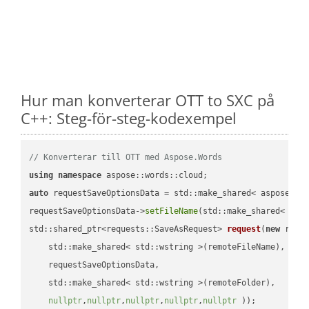
Hur man konverterar OTT to SXC på
C++: Steg-för-steg-kodexempel
// Konverterar till OTT med Aspose.Words
using
namespace
auto
 requestSaveOptionsData = std::make_shared< aspose::wo
requestSaveOptionsData->
setFileName
(std::make_shared< std
std::shared_ptr<requests::SaveAsRequest> 
request
(
new
 reque
    std::make_shared< std::wstring >(remoteFileName),

    requestSaveOptionsData,

    std::make_shared< std::wstring >(remoteFolder),

nullptr
,
nullptr
,
nullptr
,
nullptr
,
nullptr
 ))