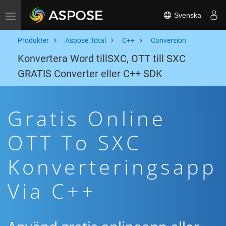
Svenska
Toggle navigation
Produkter
Aspose.Total
C++
Conversion
Konvertera Word tillSXC, OTT till SXC
GRATIS Converter eller C++ SDK
Gratis Online
OTT To SXC
Konverteringsapp
Via C++