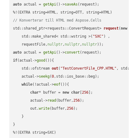
auto
 actual = 
getApi
()->
saveAs
(request);

// Konverterar till HTML med Aspose.Cells
std::shared_ptr<requests::ConvertRequest> 
request
(
new
 requ
    std::make_shared< std::wstring >(
"SXC"
) ,        

    requestFile,
nullptr
,
nullptr
,
nullptr
))
auto
 actual = 
getApi
()->
convert
if
(actual->
good
()){

std::ofstream 
out
(
"TestConvertFile_CPP.HTML"
, std::is
    actual->
seekg
(
0
,std::ios_base::beg);

while
(!actual->
eof
()){

char
* buffer = 
new
char
[
256
];

        actual->
read
(buffer,
256
);

        out.
write
(buffer,
256
);

    }

}

%!(EXTRA string=SXC)