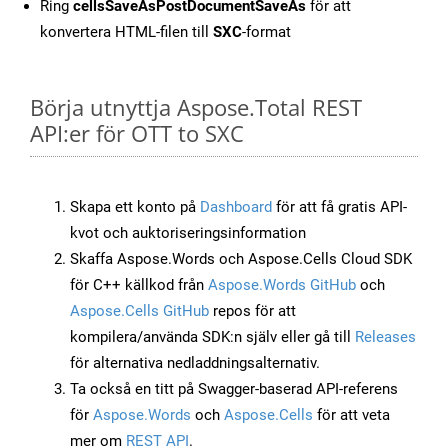
Ring
cellsSaveAsPostDocumentSaveAs
för att
konvertera HTML-filen till
SXC
-format
Börja utnyttja Aspose.Total REST
API:er för OTT to SXC
Skapa ett konto på
Dashboard
för att få gratis API-
kvot och auktoriseringsinformation
Skaffa Aspose.Words och Aspose.Cells Cloud SDK
för C++ källkod från
Aspose.Words GitHub
och
Aspose.Cells GitHub
repos för att
kompilera/använda SDK:n själv eller gå till
Releases
för alternativa nedladdningsalternativ.
Ta också en titt på Swagger-baserad API-referens
för
Aspose.Words
och
Aspose.Cells
för att veta
mer om
REST API
.