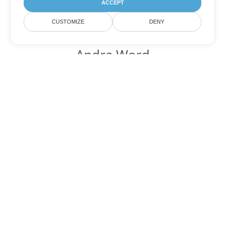
ACCEPT
CUSTOMIZE
DENY
Andra Word
konverteringsalternativ
Konvertera OTT till DOC
DOC:
Microsoft Word Binary Format
Konvertera OTT till DOT
DOT:
Microsoft Word Template Files
Konvertera OTT till DOCX
DOCX:
Office 2007+ Word Document
Konvertera OTT till DOCM