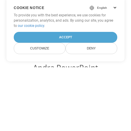
COOKIE NOTICE
To provide you with the best experience, we use cookies for
personalization, analytics, and ads. By using our site, you agree
to
our cookie policy
.
ACCEPT
CUSTOMIZE
DENY
Andra PowerPoint
konverteringsalternativ
Konvertera POTM till DOC
DOC:
Microsoft Word Binary Format
Konvertera POTM till DOT
DOT:
Microsoft Word Template Files