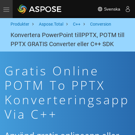
Svenska
Toggle navigation
Produkter
Aspose.Total
C++
Conversion
Konvertera PowerPoint tillPPTX, POTM till
PPTX GRATIS Converter eller C++ SDK
Gratis Online
POTM To PPTX
Konverteringsapp
Via C++