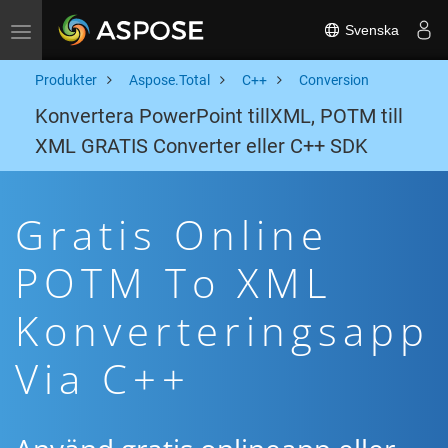
Svenska
Toggle navigation
Produkter
Aspose.Total
C++
Conversion
Konvertera PowerPoint tillXML, POTM till
XML GRATIS Converter eller C++ SDK
Gratis Online
POTM To XML
Konverteringsapp
Via C++