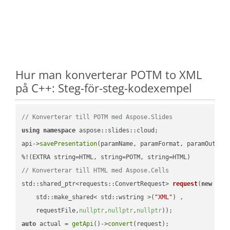
Hur man konverterar POTM to XML
på C++: Steg-för-steg-kodexempel
// Konverterar till POTM med Aspose.Slides
using
namespace
 aspose::slides::cloud;            

api->
savePresentation
(paramName, paramFormat, paramOutPat
// Konverterar till HTML med Aspose.Cells
std::shared_ptr<requests::ConvertRequest> 
request
(
new
 requ
    std::make_shared< std::wstring >(
"XML"
) ,        

    requestFile,
nullptr
,
nullptr
,
nullptr
))
auto
 actual = 
getApi
()->
convert