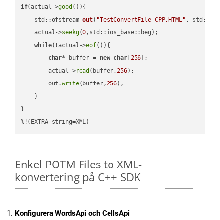
if
(actual->
good
()){

std::ofstream 
out
(
"TestConvertFile_CPP.HTML"
, std::is
    actual->
seekg
(
0
,std::ios_base::beg);

while
(!actual->
eof
()){

char
* buffer = 
new
char
[
256
];

        actual->
read
(buffer,
256
);

        out.
write
(buffer,
256
);

    }

}

%!(EXTRA string=XML)
Enkel POTM Files to XML-
konvertering på C++ SDK
Konfigurera WordsApi och CellsApi