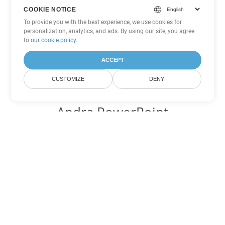
COOKIE NOTICE
To provide you with the best experience, we use cookies for
personalization, analytics, and ads. By using our site, you agree
to
our cookie policy
.
ACCEPT
CUSTOMIZE
DENY
Andra PowerPoint
konverteringsalternativ
Konvertera POTM till DOC
DOC:
Microsoft Word Binary Format
Konvertera POTM till DOT
DOT:
Microsoft Word Template Files