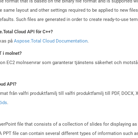
le format that is based on the binary file format and is supported 
e same layout and other settings required to be applied to new files
aults. Such files are generated in order to create ready-to-use templ
e.Total Cloud API för C++?
skas på
Aspose.Total Cloud Documentation
.
T i molnet?
zon EC2 molnservrar som garanterar tjänstens säkerhet och motst
oud API?
at från valfri produktfamilj till valfri produktfamilj till PDF, DOC
töds
.
rPoint file that consists of a collection of slides for displaying as
PPT file can contain several different types of information such as