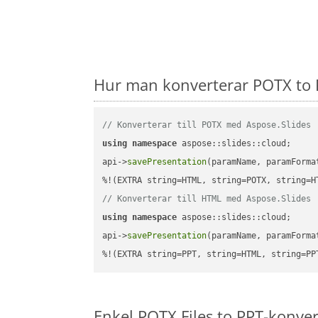
Hur man konverterar POTX to 
// Konverterar till POTX med Aspose.Slides
using
namespace
 aspose::slides::cloud;      
api->
savePresentation
(paramName, paramForma
// Konverterar till HTML med Aspose.Slides
using
namespace
 aspose::slides::cloud;      
api->
savePresentation
(paramName, paramForma
%!(EXTRA string=PPT, string=HTML, string=PP
Enkel POTX Files to PPT-konve