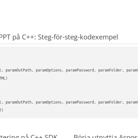
PPT på C++: Steg-för-steg-kodexempel
      

t, paramOutPath, paramOptions, paramPassword, paramFolder, param
      

t, paramOutPath, paramOptions, paramPassword, paramFolder, param
T)
rtering på C++ SDK
Börja utnyttja Aspos