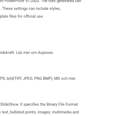
with PowerPoint 97-2003. The files generated can
. These settings can include styles,
ate files for official use.
åndskraft. Läs mer om Asposes
X, XPS, bild(TIFF, JPEG, PNG BMP), MD och mer.
 SlideShow. It specifies the Binary File Format
 text, bulleted points, images, multimedia and