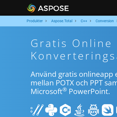
Produkter
Aspose.Total
C++
Conversion
Gratis Online
Konverterings
Använd gratis onlineapp e
mellan POTX och PPT samt
®
Microsoft
PowerPoint.