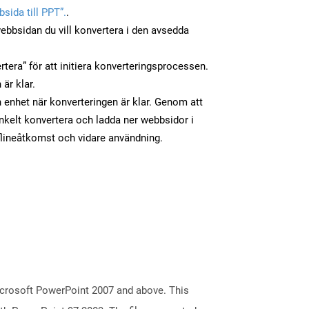
sida till PPT”.
.
ebbsidan du vill konvertera i den avsedda
tera” för att initiera konverteringsprocessen.
 är klar.
in enhet när konverteringen är klar. Genom att
nkelt konvertera och ladda ner webbsidor i
flineåtkomst och vidare användning.
icrosoft PowerPoint 2007 and above. This