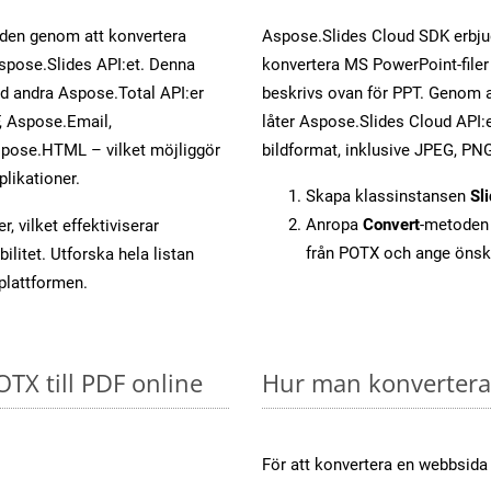
öden genom att konvertera
Aspose.Slides Cloud SDK erbju
Aspose.Slides API:et. Denna
konvertera MS PowerPoint-filer 
ed andra Aspose.Total API:er
beskrivs ovan för PPT. Genom a
 Aspose.Email,
låter Aspose.Slides Cloud API:er
pose.HTML – vilket möjliggör
bildformat, inklusive JPEG, PNG
plikationer.
Skapa klassinstansen
Sl
Anropa
Convert
-metoden 
, vilket effektiviserar
från POTX och ange önsk
litet. Utforska hela listan
-plattformen.
OTX till PDF online
Hur man konverterar
För att konvertera en webbsida t