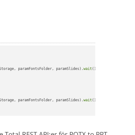
Storage, paramFontsFolder, paramSlides).
wait
();

Storage, paramFontsFolder, paramSlides).
wait
();

e.Total REST API:er för POTX to PPT