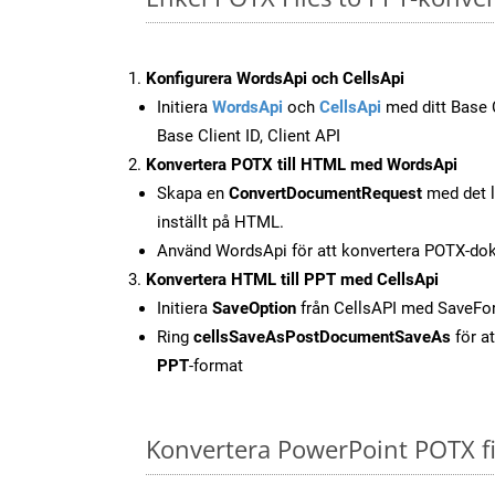
Konfigurera WordsApi och CellsApi
Initiera
WordsApi
och
CellsApi
med ditt Base C
Base Client ID, Client API
Konvertera POTX till HTML med WordsApi
Skapa en
ConvertDocumentRequest
med det l
inställt på HTML.
Använd WordsApi för att konvertera POTX-dok
Konvertera HTML till PPT med CellsApi
Initiera
SaveOption
från CellsAPI med SaveF
Ring
cellsSaveAsPostDocumentSaveAs
för at
PPT
-format
Konvertera PowerPoint POTX fi