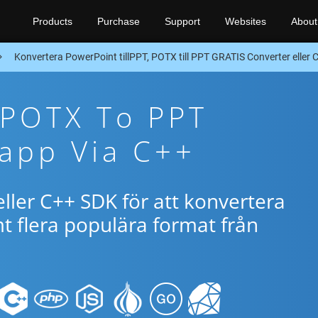
Products
Purchase
Support
Websites
About
Konvertera PowerPoint tillPPT, POTX till PPT GRATIS Converter eller
 POTX To PPT
app Via C++
ller C++ SDK för att konvertera
 flera populära format från