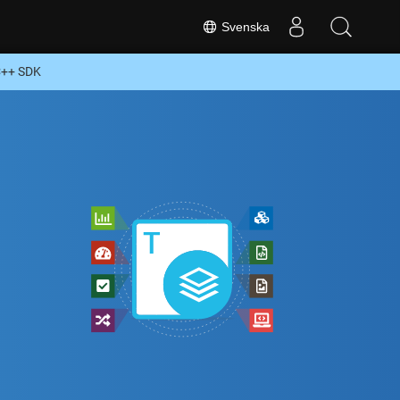
Svenska
 C++ SDK