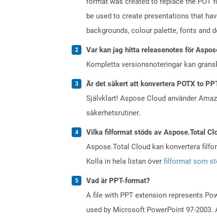
format was created to replace the POT fi
be used to create presentations that hav
backgrounds, colour palette, fonts and def
Var kan jag hitta releasenotes för Aspos
Kompletta versionsnoteringar kan gran
Är det säkert att konvertera POTX to PP
Självklart! Aspose Cloud använder Ama
säkerhetsrutiner.
Vilka filformat stöds av Aspose.Total Cl
Aspose.Total Cloud kan konvertera filform
Kolla in hela listan över
filformat som s
Vad är PPT-format?
A file with PPT extension represents Powe
used by Microsoft PowerPoint 97-2003. A 