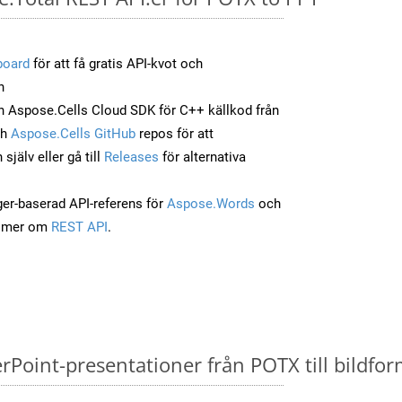
board
för att få gratis API-kvot och
n
 Aspose.Cells Cloud SDK för C++ källkod från
ch
Aspose.Cells GitHub
repos för att
jälv eller gå till
Releases
för alternativa
ger-baserad API-referens för
Aspose.Words
och
a mer om
REST API
.
oint-presentationer från POTX till bildform