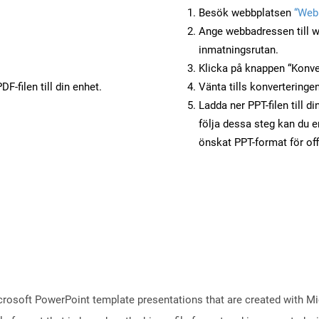
Besök webbplatsen
“Webb
Ange webbadressen till w
inmatningsrutan.
Klicka på knappen “Konver
F-filen till din enhet.
Vänta tills konverteringen
Ladda ner PPT-filen till d
följa dessa steg kan du e
önskat PPT-format för of
crosoft PowerPoint template presentations that are created with M