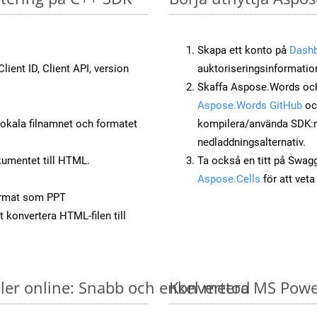
Skapa ett konto på
Dash
lient ID, Client API, version
auktoriseringsinformatio
Skaffa Aspose.Words och
Aspose.Words GitHub
o
okala filnamnet och formatet
kompilera/använda SDK:n s
nedladdningsalternativ.
umentet till HTML.
Ta också en titt på Swag
Aspose.Cells
för att vet
ormat som PPT
t konvertera HTML-filen till
ler online: Snabb och enkel metod
Konvertera MS PowerP