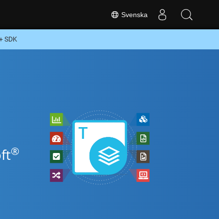
Svenska
++ SDK
®
ft