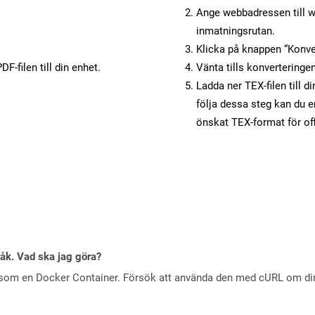
Ange webbadressen till w
inmatningsrutan.
Klicka på knappen “Konver
F-filen till din enhet.
Vänta tills konverteringen
Ladda ner TEX-filen till d
följa dessa steg kan du e
önskat TEX-format för of
råk. Vad ska jag göra?
 som en Docker Container. Försök att använda den med cURL om din 