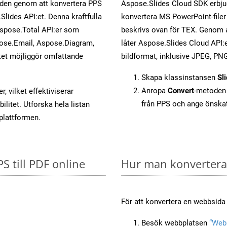
öden genom att konvertera PPS
Aspose.Slides Cloud SDK erbju
Slides API:et. Denna kraftfulla
konvertera MS PowerPoint-filer 
Aspose.Total API:er som
beskrivs ovan för TEX. Genom a
ose.Email, Aspose.Diagram,
låter Aspose.Slides Cloud API:er
et möjliggör omfattande
bildformat, inklusive JPEG, PNG
Skapa klassinstansen
Sl
Anropa
Convert
-metoden 
, vilket effektiviserar
från PPS och ange önska
litet. Utforska hela listan
-plattformen.
PS till PDF online
Hur man konverterar
För att konvertera en webbsida t
Besök webbplatsen
“Webb