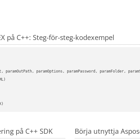
X på C++: Steg-för-steg-kodexempel
      

t, paramOutPath, paramOptions, paramPassword, paramFolder, param
X)
ering på C++ SDK
Börja utnyttja Aspos