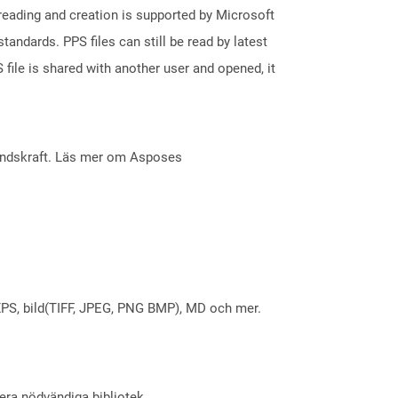
reading and creation is supported by Microsoft
andards. PPS files can still be read by latest
file is shared with another user and opened, it
åndskraft. Läs mer om Asposes
X, XPS, bild(TIFF, JPEG, PNG BMP), MD och mer.
lera nödvändiga bibliotek.