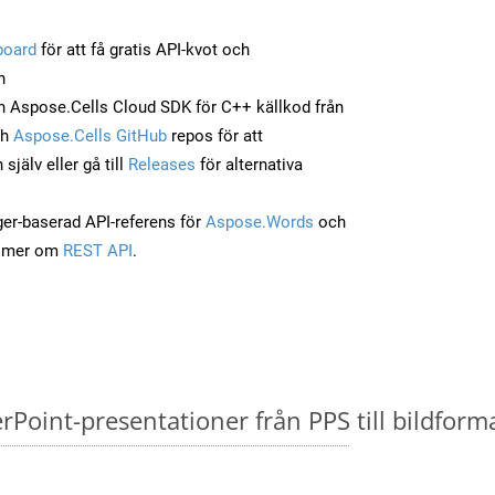
board
för att få gratis API-kvot och
n
 Aspose.Cells Cloud SDK för C++ källkod från
ch
Aspose.Cells GitHub
repos för att
jälv eller gå till
Releases
för alternativa
ger-baserad API-referens för
Aspose.Words
och
a mer om
REST API
.
oint-presentationer från PPS till bildforma