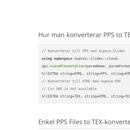
Hur man konverterar PPS to TE
// Konverterar till PPS med Aspose.Slides
using
namespace
 aspose::slides::cloud;      
api->
savePresentation
(paramName, paramForma
// Konverterar till HTML med Aspose.PDF
// C++ SKD is not available
%!(EXTRA string=TEX, string=HTML, string=TE
Enkel PPS Files to TEX-konvert