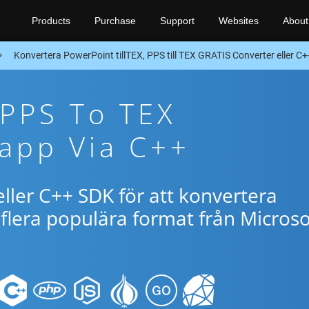
Products
Purchase
Support
Websites
About
Konvertera PowerPoint tillTEX, PPS till TEX GRATIS Converter eller C
 PPS To TEX
app Via C++
ller C++ SDK för att konvertera
flera populära format från Microso