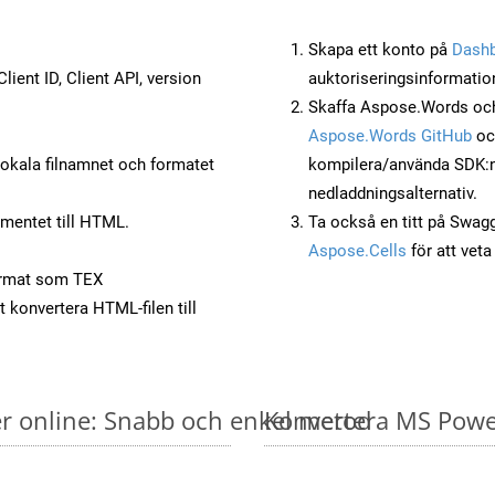
Skapa ett konto på
Dash
lient ID, Client API, version
auktoriseringsinformatio
Skaffa Aspose.Words och
Aspose.Words GitHub
o
okala filnamnet och formatet
kompilera/använda SDK:n s
nedladdningsalternativ.
mentet till HTML.
Ta också en titt på Swag
Aspose.Cells
för att vet
ormat som TEX
t konvertera HTML-filen till
er online: Snabb och enkel metod
Konvertera MS PowerP