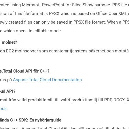
reated using Microsoft PowerPoint for Slide Show purpose. PPS file 
ion of this file format is PPSX which is based on Office OpenXML st
wly created files can only be saved in PPSX file format. When a PPS 
le which opens in editable mode.
i molnet?
zon EC2 molnservrar som garanterar tjänstens säkerhet och motst
e.Total Cloud API för C++?
skas på
Aspose.Total Cloud Documentation
.
oud API?
at från valfri produktfamilj till valfri produktfamilj till PDF, DOC
töds
.
ända C++ SDK: En nybörjarguide
eringen av Aspose.Total Cloud API, den hjälper också till att instal