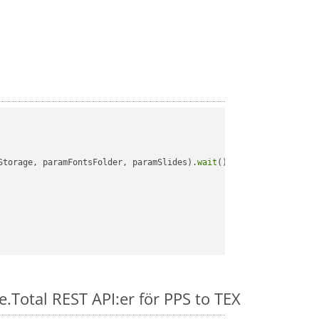
Storage, paramFontsFolder, paramSlides).
wait
();

e.Total REST API:er för PPS to TEX