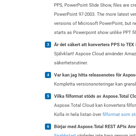
PPS, PowerPoint Slide Show, files are c
PowerPoint 97-2003. The more latest vers
versions of Microsoft PowerPoint, but ne
starts as Powerpoint show unlike PPT fi
Är det säkert att konvertera PPS to TEX 
Självklart! Aspose Cloud använder Ama
säkerhetsrutiner.
Var kan jag hitta releasenotes för Aspos
Kompletta versionsnoteringar kan gran
Vilka filformat stöds av Aspose.Total Cl
Aspose.Total Cloud kan konvertera filform
Kolla in hela listan över
filformat som s
Börjar med Aspose.Total REST APIs Anv
Snabbstart
vägleder inte bara genom initi