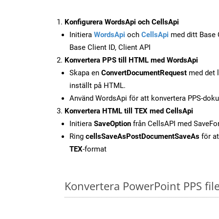
Konfigurera WordsApi och CellsApi
Initiera
WordsApi
och
CellsApi
med ditt Base C
Base Client ID, Client API
Konvertera PPS till HTML med WordsApi
Skapa en
ConvertDocumentRequest
med det l
inställt på HTML.
Använd WordsApi för att konvertera PPS-doku
Konvertera HTML till TEX med CellsApi
Initiera
SaveOption
från CellsAPI med SaveF
Ring
cellsSaveAsPostDocumentSaveAs
för at
TEX
-format
Konvertera PowerPoint PPS fil