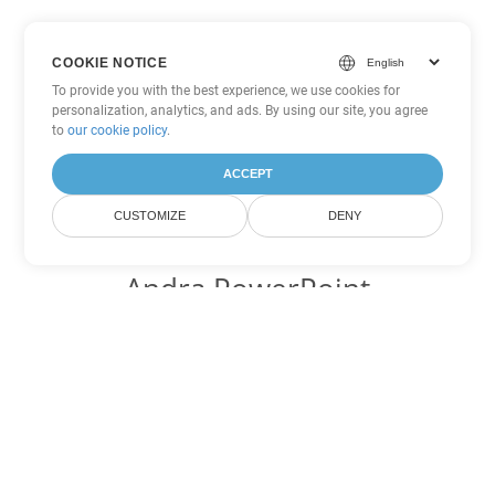
COOKIE NOTICE
To provide you with the best experience, we use cookies for
personalization, analytics, and ads. By using our site, you agree
to
our cookie policy
.
ACCEPT
CUSTOMIZE
DENY
Andra PowerPoint
konverteringsalternativ
Konvertera PPS till DOC
DOC:
Microsoft Word Binary Format
Konvertera PPS till DOT