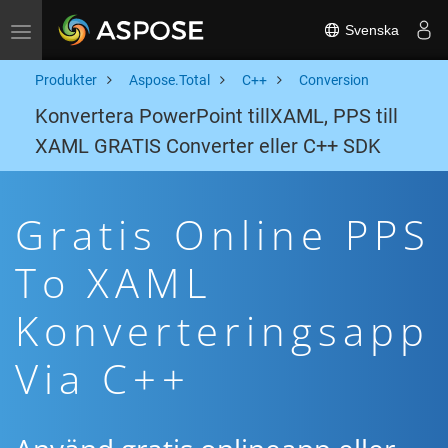
Svenska
Toggle navigation
Produkter
Aspose.Total
C++
Conversion
Konvertera PowerPoint tillXAML, PPS till
XAML GRATIS Converter eller C++ SDK
Gratis Online PPS
To XAML
Konverteringsapp
Via C++