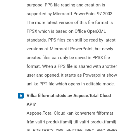
purpose. PPS file reading and creation is
supported by Microsoft PowerPoint 97-2003.
The more latest version of this file format is
PPSX which is based on Office OpenXML
standards. PPS files can still be read by latest
versions of Microsoft PowerPoint, but newly
created files can only be saved in PPSX file
format. When a PPS file is shared with another
user and opened, it starts as Powerpoint show
unlike PPT file which opens in editable mode.
Vilka filformat stöds av Aspose.Total Cloud
API?
Aspose.Total Cloud kan konvertera filformat
från valfri produktfamilj till valfri produktfamilj
till PDF, DOCX, XPS, bild(TIFF, JPEG, PNG BMP),