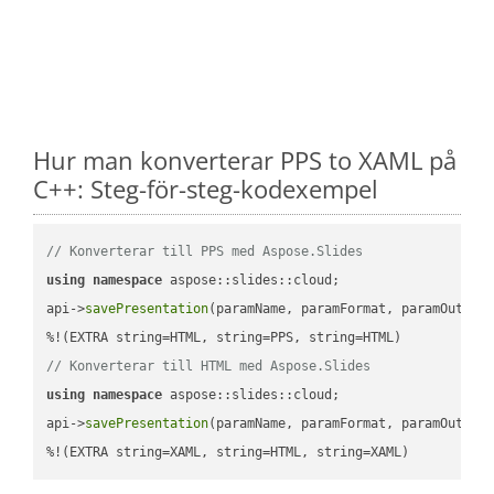
Hur man konverterar PPS to XAML på
C++: Steg-för-steg-kodexempel
// Konverterar till PPS med Aspose.Slides
using
namespace
 aspose::slides::cloud;            

api->
savePresentation
(paramName, paramFormat, paramOutPat
// Konverterar till HTML med Aspose.Slides
using
namespace
 aspose::slides::cloud;            

api->
savePresentation
(paramName, paramFormat, paramOutPat
%!(EXTRA string=XAML, string=HTML, string=XAML)