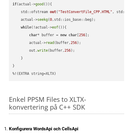
if
(actual->
good
()){

std::ofstream 
out
(
"TestConvertFile_CPP.HTML"
, std::is
    actual->
seekg
(
0
,std::ios_base::beg);

while
(!actual->
eof
()){

char
* buffer = 
new
char
[
256
];

        actual->
read
(buffer,
256
);

        out.
write
(buffer,
256
);

    }

}

%!(EXTRA string=XLTX)
Enkel PPSM Files to XLTX-
konvertering på C++ SDK
Konfigurera WordsApi och CellsApi