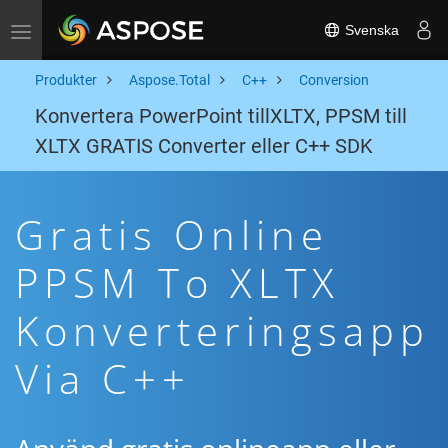
Svenska
Toggle navigation
Produkter
Aspose.Total
C++
Conversion
Konvertera PowerPoint tillXLTX, PPSM till
XLTX GRATIS Converter eller C++ SDK
Gratis Online
PPSM To XLTX
Konverteringsapp
Via C++