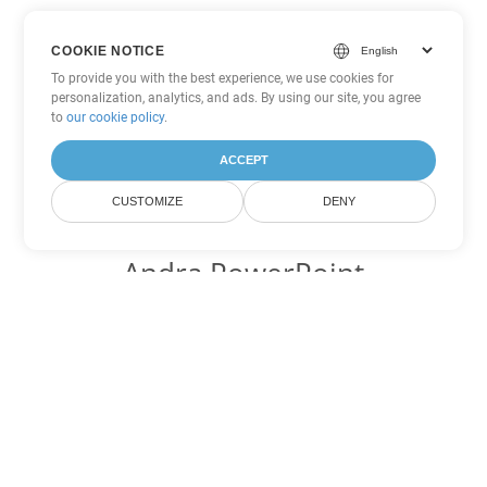
COOKIE NOTICE
To provide you with the best experience, we use cookies for
personalization, analytics, and ads. By using our site, you agree
to
our cookie policy
.
ACCEPT
CUSTOMIZE
DENY
Andra PowerPoint
konverteringsalternativ
Konvertera PPSM till DOC
DOC:
Microsoft Word Binary Format
Konvertera PPSM till DOT
DOT:
Microsoft Word Template Files