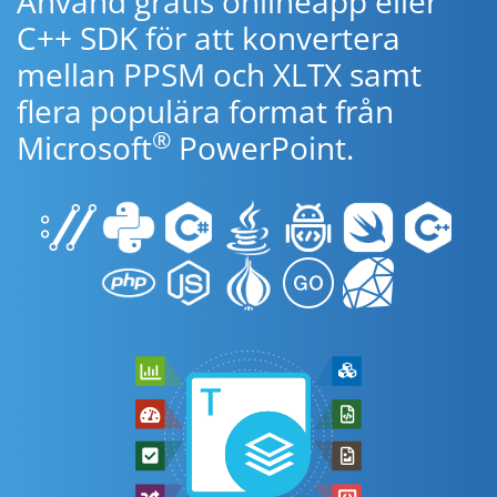
Använd gratis onlineapp eller
C++ SDK för att konvertera
mellan PPSM och XLTX samt
flera populära format från
®
Microsoft
PowerPoint.