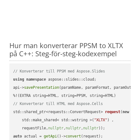
Hur man konverterar PPSM to XLTX
på C++: Steg-för-steg-kodexempel
// Konverterar till PPSM med Aspose.Slides
using
namespace
 aspose::slides::cloud;            

api->
savePresentation
(paramName, paramFormat, paramOutPat
// Konverterar till HTML med Aspose.Cells
std::shared_ptr<requests::ConvertRequest> 
request
(
new
 requ
    std::make_shared< std::wstring >(
"XLTX"
) ,        

    requestFile,
nullptr
,
nullptr
,
nullptr
))
auto
 actual = 
getApi
()->
convert