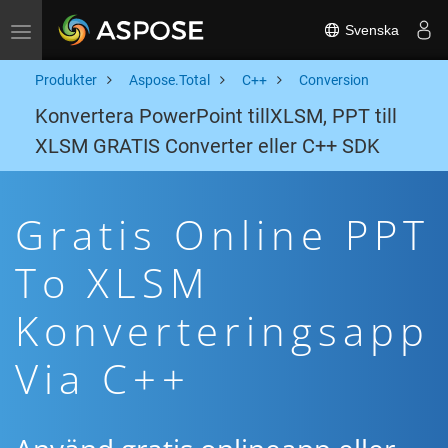
Svenska
Toggle navigation
Produkter
Aspose.Total
C++
Conversion
Konvertera PowerPoint tillXLSM, PPT till
XLSM GRATIS Converter eller C++ SDK
Gratis Online PPT
To XLSM
Konverteringsapp
Via C++