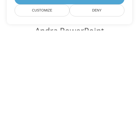
CUSTOMIZE
DENY
Andra PowerPoint
konverteringsalternativ
Konvertera PPT till DOC
DOC:
Microsoft Word Binary Format
Konvertera PPT till DOT
DOT:
Microsoft Word Template Files
Konvertera PPT till DOCX
DOCX:
Office 2007+ Word Document
Konvertera PPT till DOCM