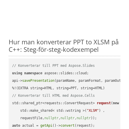
Hur man konverterar PPT to XLSM på
C++: Steg-för-steg-kodexempel
// Konverterar till PPT med Aspose.Slides
using
namespace
 aspose::slides::cloud;            

api->
savePresentation
(paramName, paramFormat, paramOutPat
// Konverterar till HTML med Aspose.Cells
std::shared_ptr<requests::ConvertRequest> 
request
(
new
 requ
    std::make_shared< std::wstring >(
"XLSM"
) ,        

    requestFile,
nullptr
,
nullptr
,
nullptr
))
auto
 actual = 
getApi
()->
convert