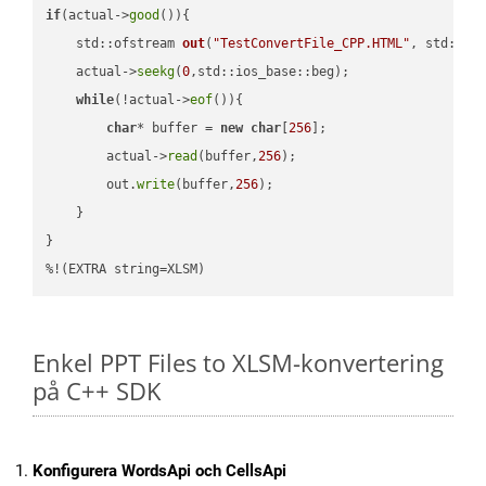
if
(actual->
good
()){

std::ofstream 
out
(
"TestConvertFile_CPP.HTML"
, std::is
    actual->
seekg
(
0
,std::ios_base::beg);

while
(!actual->
eof
()){

char
* buffer = 
new
char
[
256
];

        actual->
read
(buffer,
256
);

        out.
write
(buffer,
256
);

    }

}

%!(EXTRA string=XLSM)
Enkel PPT Files to XLSM-konvertering
på C++ SDK
Konfigurera WordsApi och CellsApi