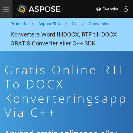
Svenska
Toggle navigation
Produkter
Aspose.Total
C++
Conversion
Konvertera Word tillDOCX, RTF till DOCX
GRATIS Converter eller C++ SDK
Gratis Online RTF
To DOCX
Konverteringsapp
Via C++