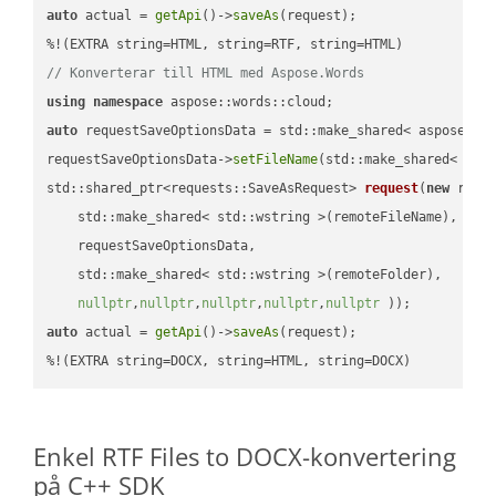
auto
 actual = 
getApi
()->
saveAs
(request);

// Konverterar till HTML med Aspose.Words
using
namespace
auto
 requestSaveOptionsData = std::make_shared< aspose::wo
requestSaveOptionsData->
setFileName
(std::make_shared< std
std::shared_ptr<requests::SaveAsRequest> 
request
(
new
 reque
    std::make_shared< std::wstring >(remoteFileName),

    requestSaveOptionsData,

    std::make_shared< std::wstring >(remoteFolder),

nullptr
,
nullptr
,
nullptr
,
nullptr
,
nullptr
 ))
auto
 actual = 
getApi
()->
saveAs
(request);

%!(EXTRA string=DOCX, string=HTML, string=DOCX)
Enkel RTF Files to DOCX-konvertering
på C++ SDK