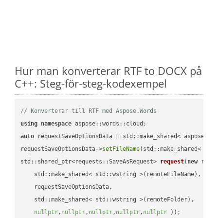
Hur man konverterar RTF to DOCX på
C++: Steg-för-steg-kodexempel
// Konverterar till RTF med Aspose.Words
using
namespace
auto
 requestSaveOptionsData = std::make_shared< aspose::wo
requestSaveOptionsData->
setFileName
(std::make_shared< std
std::shared_ptr<requests::SaveAsRequest> 
request
(
new
 reque
    std::make_shared< std::wstring >(remoteFileName),

    requestSaveOptionsData,

    std::make_shared< std::wstring >(remoteFolder),

nullptr
,
nullptr
,
nullptr
,
nullptr
,
nullptr
 ))