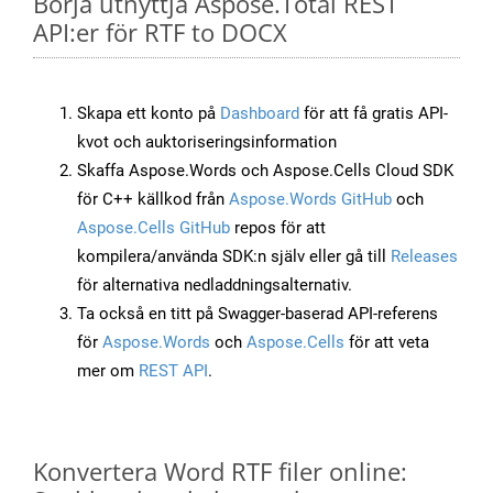
Börja utnyttja Aspose.Total REST
API:er för RTF to DOCX
Skapa ett konto på
Dashboard
för att få gratis API-
kvot och auktoriseringsinformation
Skaffa Aspose.Words och Aspose.Cells Cloud SDK
för C++ källkod från
Aspose.Words GitHub
och
Aspose.Cells GitHub
repos för att
kompilera/använda SDK:n själv eller gå till
Releases
för alternativa nedladdningsalternativ.
Ta också en titt på Swagger-baserad API-referens
för
Aspose.Words
och
Aspose.Cells
för att veta
mer om
REST API
.
Konvertera Word RTF filer online: