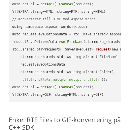
auto
 actual = 
getApi
()->
saveAs
(request);

// Konverterar till HTML med Aspose.Words
using
namespace
auto
 requestSaveOptionsData = std::make_shared< aspose::wo
requestSaveOptionsData->
setFileName
(std::make_shared< std
std::shared_ptr<requests::SaveAsRequest> 
request
(
new
 reque
    std::make_shared< std::wstring >(remoteFileName),

    requestSaveOptionsData,

    std::make_shared< std::wstring >(remoteFolder),

nullptr
,
nullptr
,
nullptr
,
nullptr
,
nullptr
 ))
auto
 actual = 
getApi
()->
saveAs
(request);

%!(EXTRA string=GIF, string=HTML, string=GIF)
Enkel RTF Files to GIF-konvertering på
C++ SDK