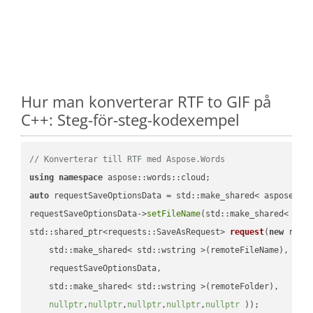
Hur man konverterar RTF to GIF på
C++: Steg-för-steg-kodexempel
// Konverterar till RTF med Aspose.Words
using
namespace
auto
 requestSaveOptionsData = std::make_shared< aspose::wo
requestSaveOptionsData->
setFileName
(std::make_shared< std
std::shared_ptr<requests::SaveAsRequest> 
request
(
new
 reque
    std::make_shared< std::wstring >(remoteFileName),

    requestSaveOptionsData,

    std::make_shared< std::wstring >(remoteFolder),

nullptr
,
nullptr
,
nullptr
,
nullptr
,
nullptr
 ))