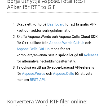
Börja utnyttja Aspose.Total REST
API:er för RTF to GIF
Skapa ett konto på
Dashboard
för att få gratis API-
kvot och auktoriseringsinformation
Skaffa Aspose.Words och Aspose.Cells Cloud SDK
för C++ källkod från
Aspose.Words GitHub
och
Aspose.Cells GitHub
repos för att
kompilera/använda SDK:n själv eller gå till
Releases
för alternativa nedladdningsalternativ.
Ta också en titt på Swagger-baserad API-referens
för
Aspose.Words
och
Aspose.Cells
för att veta
mer om
REST API
.
Konvertera Word RTF filer online: