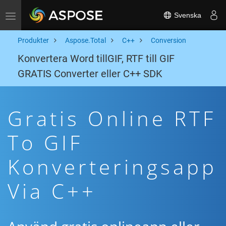
Svenska
Toggle navigation
Produkter
Aspose.Total
C++
Conversion
Konvertera Word tillGIF, RTF till GIF
GRATIS Converter eller C++ SDK
Gratis Online RTF
To GIF
Konverteringsapp
Via C++