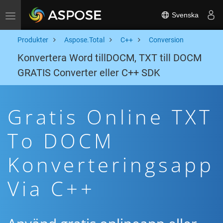
Svenska
Toggle navigation
Produkter
Aspose.Total
C++
Conversion
Konvertera Word tillDOCM, TXT till DOCM
GRATIS Converter eller C++ SDK
Gratis Online TXT
To DOCM
Konverteringsapp
Via C++