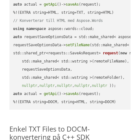
auto
 actual = 
getApi
()->
saveAs
(request);

// Konverterar till HTML med Aspose.Words
using
namespace
auto
 requestSaveOptionsData = std::make_shared< aspose::wo
requestSaveOptionsData->
setFileName
(std::make_shared< std
std::shared_ptr<requests::SaveAsRequest> 
request
(
new
 reque
    std::make_shared< std::wstring >(remoteFileName),

    requestSaveOptionsData,

    std::make_shared< std::wstring >(remoteFolder),

nullptr
,
nullptr
,
nullptr
,
nullptr
,
nullptr
 ))
auto
 actual = 
getApi
()->
saveAs
(request);

%!(EXTRA string=DOCM, string=HTML, string=DOCM)
Enkel TXT Files to DOCM-
konvertering på C++ SDK