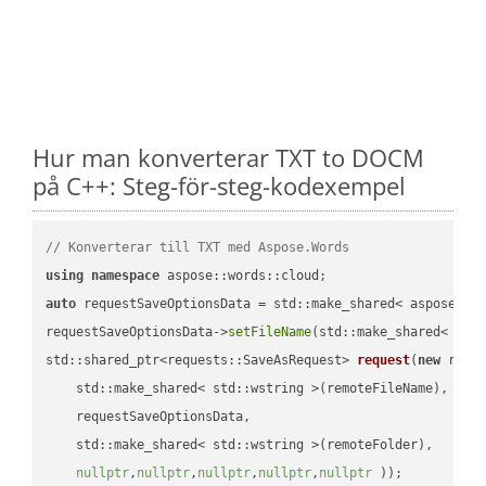
Hur man konverterar TXT to DOCM
på C++: Steg-för-steg-kodexempel
// Konverterar till TXT med Aspose.Words
using
namespace
auto
 requestSaveOptionsData = std::make_shared< aspose::wo
requestSaveOptionsData->
setFileName
(std::make_shared< std
std::shared_ptr<requests::SaveAsRequest> 
request
(
new
 reque
    std::make_shared< std::wstring >(remoteFileName),

    requestSaveOptionsData,

    std::make_shared< std::wstring >(remoteFolder),

nullptr
,
nullptr
,
nullptr
,
nullptr
,
nullptr
 ))