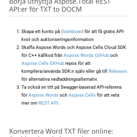
Börja utnyttja Aspose.Total REST
API:er för TXT to DOCM
Skapa ett konto på
Dashboard
för att få gratis API-
kvot och auktoriseringsinformation
Skaffa Aspose.Words och Aspose.Cells Cloud SDK
för C++ källkod från
Aspose.Words GitHub
och
Aspose.Cells GitHub
repos för att
kompilera/använda SDK:n själv eller gå till
Releases
för alternativa nedladdningsalternativ.
Ta också en titt på Swagger-baserad API-referens
för
Aspose.Words
och
Aspose.Cells
för att veta
mer om
REST API
.
Konvertera Word TXT filer online: