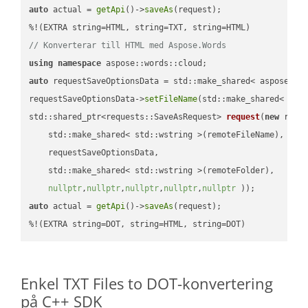
auto
 actual = 
getApi
()->
saveAs
(request);

// Konverterar till HTML med Aspose.Words
using
namespace
auto
 requestSaveOptionsData = std::make_shared< aspose::wo
requestSaveOptionsData->
setFileName
(std::make_shared< std
std::shared_ptr<requests::SaveAsRequest> 
request
(
new
 reque
    std::make_shared< std::wstring >(remoteFileName),

    requestSaveOptionsData,

    std::make_shared< std::wstring >(remoteFolder),

nullptr
,
nullptr
,
nullptr
,
nullptr
,
nullptr
 ))
auto
 actual = 
getApi
()->
saveAs
(request);

%!(EXTRA string=DOT, string=HTML, string=DOT)
Enkel TXT Files to DOT-konvertering
på C++ SDK