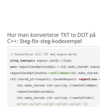
Hur man konverterar TXT to DOT på
C++: Steg-för-steg-kodexempel
// Konverterar till TXT med Aspose.Words
using
namespace
auto
 requestSaveOptionsData = std::make_shared< aspose::wo
requestSaveOptionsData->
setFileName
(std::make_shared< std
std::shared_ptr<requests::SaveAsRequest> 
request
(
new
 reque
    std::make_shared< std::wstring >(remoteFileName),

    requestSaveOptionsData,

    std::make_shared< std::wstring >(remoteFolder),

nullptr
,
nullptr
,
nullptr
,
nullptr
,
nullptr
 ))