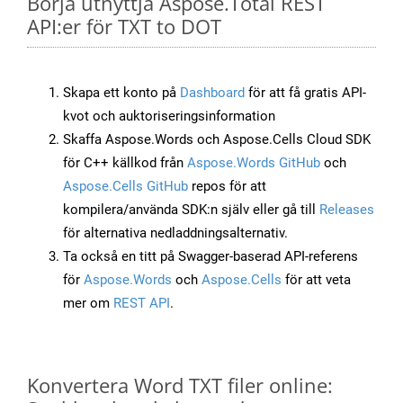
Börja utnyttja Aspose.Total REST
API:er för TXT to DOT
Skapa ett konto på
Dashboard
för att få gratis API-
kvot och auktoriseringsinformation
Skaffa Aspose.Words och Aspose.Cells Cloud SDK
för C++ källkod från
Aspose.Words GitHub
och
Aspose.Cells GitHub
repos för att
kompilera/använda SDK:n själv eller gå till
Releases
för alternativa nedladdningsalternativ.
Ta också en titt på Swagger-baserad API-referens
för
Aspose.Words
och
Aspose.Cells
för att veta
mer om
REST API
.
Konvertera Word TXT filer online: