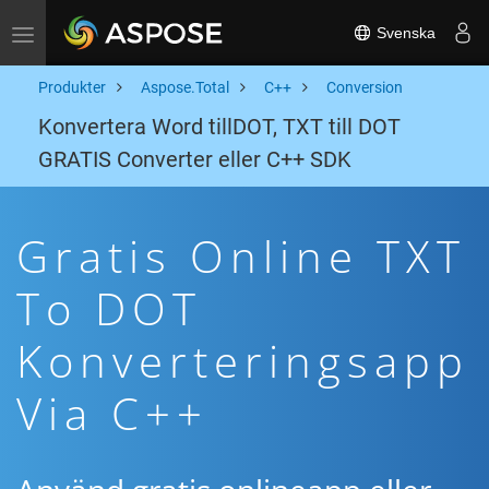
Svenska
Toggle navigation
Produkter
Aspose.Total
C++
Conversion
Konvertera Word tillDOT, TXT till DOT
GRATIS Converter eller C++ SDK
Gratis Online TXT
To DOT
Konverteringsapp
Via C++