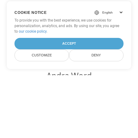
COOKIE NOTICE
To provide you with the best experience, we use cookies for
personalization, analytics, and ads. By using our site, you agree
to
our cookie policy
.
ACCEPT
CUSTOMIZE
DENY
Andra Word
konverteringsalternativ
Konvertera TXT till DOC
DOC:
Microsoft Word Binary Format
Konvertera TXT till DOT
DOT:
Microsoft Word Template Files