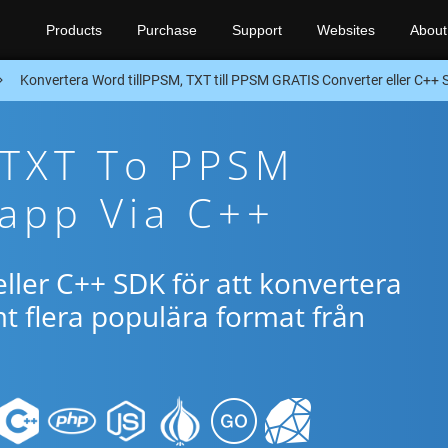
Products
Purchase
Support
Websites
About
Konvertera Word tillPPSM, TXT till PPSM GRATIS Converter eller C++
 TXT To PPSM
app Via C++
ller C++ SDK för att konvertera
 flera populära format från