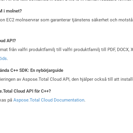
M i molnet?
zon EC2 molnservrar som garanterar tjänstens säkerhet och motst
oud API?
at från valfri produktfamilj till valfri produktfamilj till PDF, DOC
töds
.
ända C++ SDK: En nybörjarguide
eringen av Aspose.Total Cloud API, den hjälper också till att instal
e.Total Cloud API för C++?
skas på
Aspose.Total Cloud Documentation
.