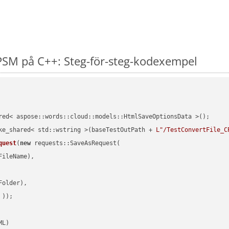
PSM på C++: Steg-för-steg-kodexempel
red< aspose::words::cloud::models::HtmlSaveOptionsData >();

ke_shared< std::wstring >(baseTestOutPath + 
L"/TestConvertFile_C
quest
(
new
 requests::SaveAsRequest(

ileName),

older),

 ))