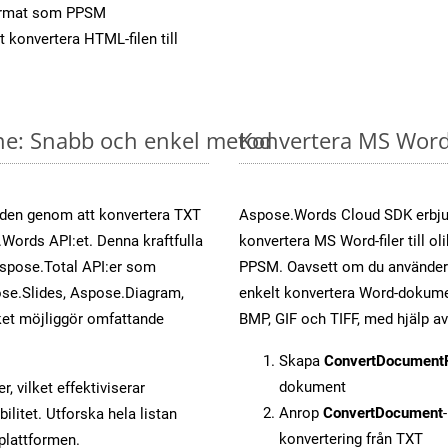
ormat som PPSM
t konvertera HTML-filen till
ine: Snabb och enkel metod
Konvertera MS Word-
öden genom att konvertera TXT
Aspose.Words Cloud SDK erbjud
.Words API:et. Denna kraftfulla
konvertera MS Word-filer till ol
Aspose.Total API:er som
PPSM. Oavsett om du använder 
se.Slides, Aspose.Diagram,
enkelt konvertera Word-dokument
et möjliggör omfattande
BMP, GIF och TIFF, med hjälp 
Skapa
ConvertDocument
dokument
, vilket effektiviserar
Anrop
ConvertDocument
litet. Utforska hela listan
konvertering från TXT
-plattformen.