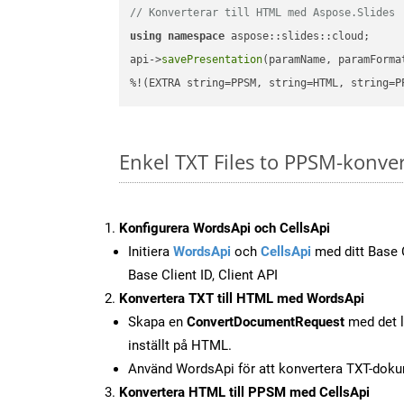
// Konverterar till HTML med Aspose.Slides
using
namespace
 aspose::slides::cloud;      
api->
savePresentation
(paramName, paramForma
%!(EXTRA string=PPSM, string=HTML, string=P
Enkel TXT Files to PPSM-konve
Konfigurera WordsApi och CellsApi
Initiera
WordsApi
och
CellsApi
med ditt Base C
Base Client ID, Client API
Konvertera TXT till HTML med WordsApi
Skapa en
ConvertDocumentRequest
med det l
inställt på HTML.
Använd WordsApi för att konvertera TXT-doku
Konvertera HTML till PPSM med CellsApi