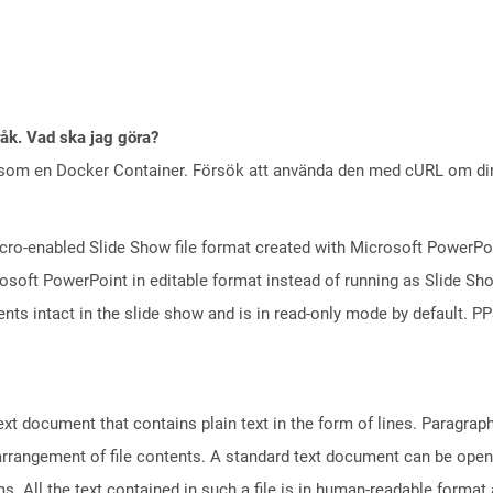
råk. Vad ska jag göra?
 som en Docker Container. Försök att använda den med cURL om din 
ro-enabled Slide Show file format created with Microsoft PowerPoint
osoft PowerPoint in editable format instead of running as Slide Sh
ts intact in the slide show and is in read-only mode by default. PPS
text document that contains plain text in the form of lines. Paragra
 arrangement of file contents. A standard text document can be open
ms. All the text contained in such a file is in human-readable forma