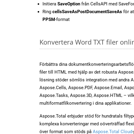
Initiera
SaveOption
från CellsAPI med SaveF
Ring
cellsSaveAsPostDocumentSaveAs
för at
PPSM
-format
Konvertera Word TXT filer onl
Förbättra dina dokumentkonverteringsarbetsfl
filer till HTML med hjälp av det robusta Aspose
lösning stöder sömlös integration med andra 
Aspose.Cells, Aspose.PDF, Aspose.Email, Aspo
Aspose.Tasks, Aspose.3D, Aspose.HTML – vilk
multiformatfilkonvertering i dina applikationer.
Aspose.Total erbjuder stöd för hundratals filtyper
komplexa konverteringar med oöverträffad flexibi
över format som stöds på
Aspose.Total Cloud