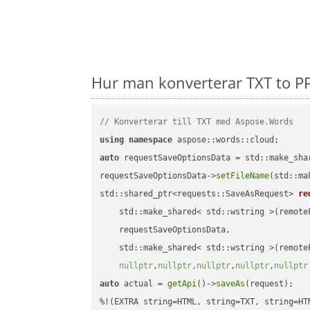
Hur man konverterar TXT to P
// Konverterar till TXT med Aspose.Words
using
namespace
auto
 requestSaveOptionsData = std::make_sha
requestSaveOptionsData->
setFileName
(std::ma
std::shared_ptr<requests::SaveAsRequest> 
re
    std::make_shared< std::wstring >(remoteF
    requestSaveOptionsData,

    std::make_shared< std::wstring >(remoteF
nullptr
,
nullptr
,
nullptr
,
nullptr
,
nullptr
auto
 actual = 
getApi
()->
saveAs
(request);
