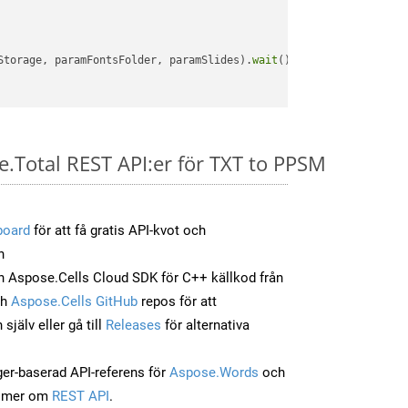
Storage, paramFontsFolder, paramSlides).
wait
();

e.Total REST API:er för TXT to PPSM
board
för att få gratis API-kvot och
n
 Aspose.Cells Cloud SDK för C++ källkod från
ch
Aspose.Cells GitHub
repos för att
jälv eller gå till
Releases
för alternativa
ger-baserad API-referens för
Aspose.Words
och
a mer om
REST API
.