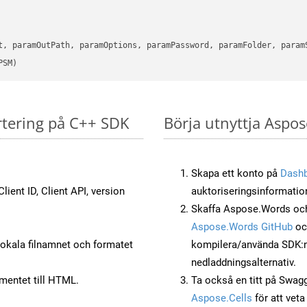
      

t, paramOutPath, paramOptions, paramPassword, paramFolder, param
PSM)
rtering på C++ SDK
Börja utnyttja Aspos
Skapa ett konto på
Dash
lient ID, Client API, version
auktoriseringsinformatio
Skaffa Aspose.Words och
Aspose.Words GitHub
o
okala filnamnet och formatet
kompilera/använda SDK:n s
nedladdningsalternativ.
mentet till HTML.
Ta också en titt på Swag
Aspose.Cells
för att vet