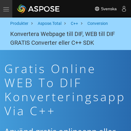
Svenska
Toggle navigation
Produkter
Aspose.Total
C++
Conversion
Konvertera Webpage till DIF, WEB till DIF
GRATIS Converter eller C++ SDK
Gratis Online
WEB To DIF
Konverteringsapp
Via C++