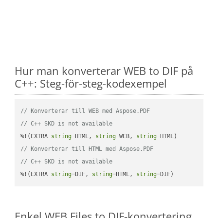
Hur man konverterar WEB to DIF på
C++: Steg-för-steg-kodexempel
// Konverterar till WEB med Aspose.PDF
// C++ SKD is not available
%!(EXTRA 
string
=HTML, 
string
=WEB, 
string
// Konverterar till HTML med Aspose.PDF
// C++ SKD is not available
%!(EXTRA 
string
=DIF, 
string
=HTML, 
string
=DIF)
Enkel WEB Files to DIF-konvertering