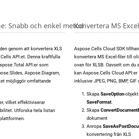
ine: Snabb och enkel metod
Konvertera MS Excel-
öden genom att konvertera XLS
Aspose.Cells Cloud SDK tillhan
Cells API:et. Denna kraftfulla
konvertera MS Excel-filer till 
Aspose.Total API:er som
ovan för XLSB. Oavsett om du a
ose.Slides, Aspose.Diagram,
kan Aspose.Cells Cloud API:er ko
et möjliggör omfattande
inklusive JPEG, PNG, BMP, GIF 
Skapa
SaveOption
-objek
SaveFormat
.
, vilket effektiviserar
Skapa
ConvertDocument
litet. Utforska hela listan
dokument
-plattformen.
Anropa
SaveAsPostDocu
konvertering från XLS