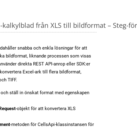
kalkylblad från XLS till bildformat – Steg-fö
dahåller snabba och enkla lösningar för att
olika bildformat, liknande processen som visas
nvänder direkta REST API-anrop eller SDK:er
nvertera Excel-ark till flera bildformat,
och TIFF.
t och ställ in önskat format med egenskapen
Request
-objekt för att konvertera XLS
ment
-metoden för CellsApi-klassinstansen för