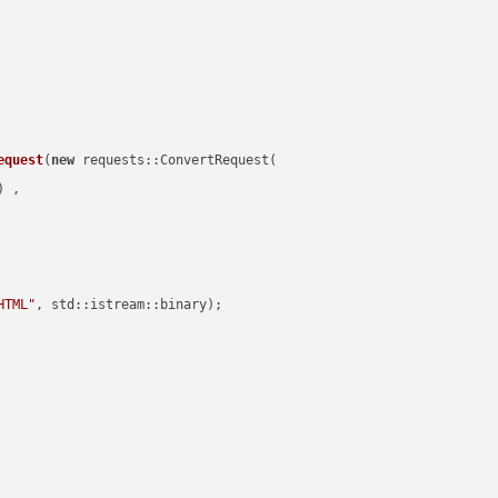
equest
(
new
 requests::ConvertRequest(

) ,        

HTML"
, std::istream::binary)
;
