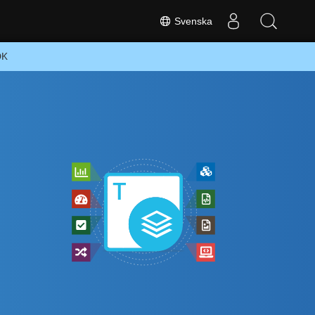
Svenska
DK