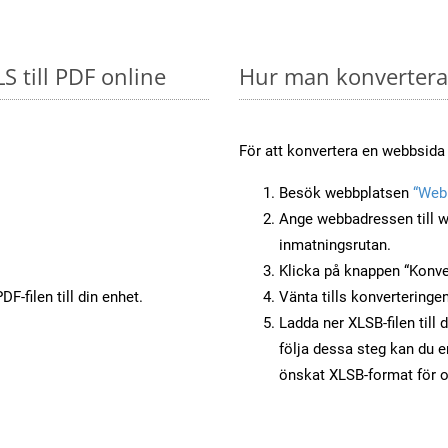
S till PDF online
Hur man konverterar
För att konvertera en webbsida 
Besök webbplatsen
“Webb
Ange webbadressen till w
inmatningsrutan.
Klicka på knappen “Konver
F-filen till din enhet.
Vänta tills konverteringen
Ladda ner XLSB-filen till 
följa dessa steg kan du e
önskat XLSB-format för o