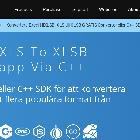
Products
Purchase
Support
Websites
About
Konvertera Excel tillXLSB, XLS till XLSB GRATIS Converter eller C++ S
 XLS To XLSB
app Via C++
ller C++ SDK för att konvertera
 flera populära format från