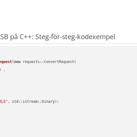
SB på C++: Steg-för-steg-kodexempel
equest
(
new
 requests::ConvertRequest(

) ,        

XLS"
, std::istream::binary)
;
