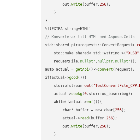
        out.
write
(buffer,
256
);

    }

}

// Konverterar till HTML med Aspose.Cells
std::shared_ptr<requests::ConvertRequest> 
r
    std::make_shared< std::wstring >(
"XLSB"
    requestFile,
nullptr
,
nullptr
,
nullptr
))
auto
 actual = 
getApi
()->
convert
if
(actual->
good
()){

std::ofstream 
out
(
"TestConvertFile_CPP.
    actual->
seekg
(
0
,std::ios_base::beg);

while
(!actual->
eof
()){

char
* buffer = 
new
char
[
256
];

        actual->
read
(buffer,
256
);

        out.
write
(buffer,
256
);

    }
