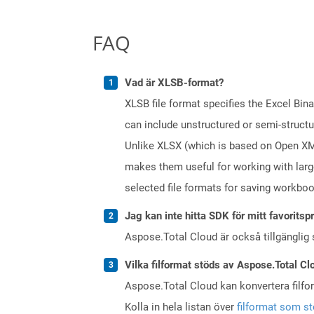
FAQ
Vad är XLSB-format?
XLSB file format specifies the Excel Bin
can include unstructured or semi-structu
Unlike XLSX (which is based on Open XML 
makes them useful for working with lar
selected file formats for saving workbo
Jag kan inte hitta SDK för mitt favoritsp
Aspose.Total Cloud är också tillgänglig
Vilka filformat stöds av Aspose.Total Cl
Aspose.Total Cloud kan konvertera filform
Kolla in hela listan över
filformat som s