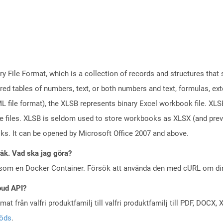
ary File Format, which is a collection of records and structures tha
red tables of numbers, text, or both numbers and text, formulas, ex
file format), the XLSB represents binary Excel workbook file. XLSB 
ge files. XLSB is seldom used to store workbooks as XLSX (and pr
oks. It can be opened by Microsoft Office 2007 and above.
råk. Vad ska jag göra?
 som en Docker Container. Försök att använda den med cURL om din 
oud API?
at från valfri produktfamilj till valfri produktfamilj till PDF, DOC
töds
.