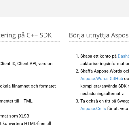
tering på C++ SDK
Börja utnyttja Aspos
Skapa ett konto på
Dash
lient ID, Client API, version
auktoriseringsinformatio
Skaffa Aspose.Words och
Aspose.Words GitHub
o
okala filnamnet och formatet
kompilera/använda SDK:n s
nedladdningsalternativ.
mentet till HTML.
Ta också en titt på Swag
Aspose.Cells
för att vet
ormat som XLSB
t konvertera HTML-filen till