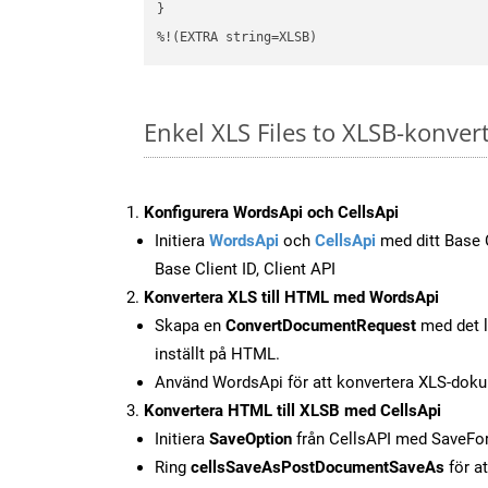
}

%!(EXTRA string=XLSB)
Enkel XLS Files to XLSB-konver
Konfigurera WordsApi och CellsApi
Initiera
WordsApi
och
CellsApi
med ditt Base C
Base Client ID, Client API
Konvertera XLS till HTML med WordsApi
Skapa en
ConvertDocumentRequest
med det l
inställt på HTML.
Använd WordsApi för att konvertera XLS-doku
Konvertera HTML till XLSB med CellsApi
Initiera
SaveOption
från CellsAPI med SaveF
Ring
cellsSaveAsPostDocumentSaveAs
för at