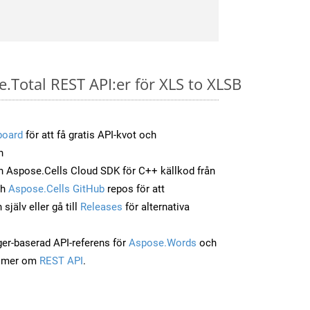
e.Total REST API:er för XLS to XLSB
board
för att få gratis API-kvot och
n
 Aspose.Cells Cloud SDK för C++ källkod från
ch
Aspose.Cells GitHub
repos för att
jälv eller gå till
Releases
för alternativa
ger-baserad API-referens för
Aspose.Words
och
a mer om
REST API
.