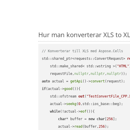
Hur man konverterar XLS to XL
// Konverterar till XLS med Aspose.Cells
std::shared_ptr<requests::ConvertRequest> 
r
    std::make_shared< std::wstring >(
"HTML"
    requestFile,
nullptr
,
nullptr
,
nullptr
))
auto
 actual = 
getApi
()->
convert
if
(actual->
good
()){

std::ofstream 
out
(
"TestConvertFile_CPP.
    actual->
seekg
(
0
,std::ios_base::beg);

while
(!actual->
eof
()){

char
* buffer = 
new
char
[
256
];

        actual->
read
(buffer,
256
);
