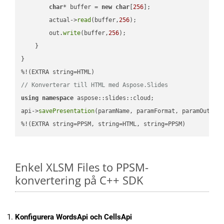
char
* buffer = 
new
char
[
256
];

        actual->
read
(buffer,
256
);

        out.
write
(buffer,
256
);

    }

}

// Konverterar till HTML med Aspose.Slides
using
namespace
 aspose::slides::cloud;            

api->
savePresentation
(paramName, paramFormat, paramOutPat
%!(EXTRA string=PPSM, string=HTML, string=PPSM)
Enkel XLSM Files to PPSM-
konvertering på C++ SDK
Konfigurera WordsApi och CellsApi