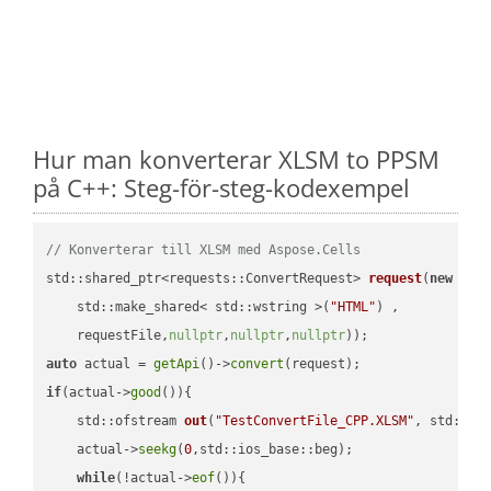
Hur man konverterar XLSM to PPSM
på C++: Steg-för-steg-kodexempel
// Konverterar till XLSM med Aspose.Cells
std::shared_ptr<requests::ConvertRequest> 
request
(
new
 requ
    std::make_shared< std::wstring >(
"HTML"
) ,        

    requestFile,
nullptr
,
nullptr
,
nullptr
))
auto
 actual = 
getApi
()->
convert
if
(actual->
good
()){

std::ofstream 
out
(
"TestConvertFile_CPP.XLSM"
, std::is
    actual->
seekg
(
0
,std::ios_base::beg);

while
(!actual->
eof
()){
