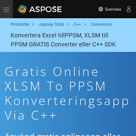
Svenska
Toggle navigation
Produkter
Aspose.Total
C++
Conversion
Konvertera Excel tillPPSM, XLSM till
PPSM GRATIS Converter eller C++ SDK
Gratis Online
XLSM To PPSM
Konverteringsapp
Via C++