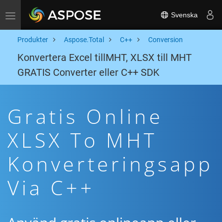
Svenska
Toggle navigation
Produkter
Aspose.Total
C++
Conversion
Konvertera Excel tillMHT, XLSX till MHT
GRATIS Converter eller C++ SDK
Gratis Online
XLSX To MHT
Konverteringsapp
Via C++