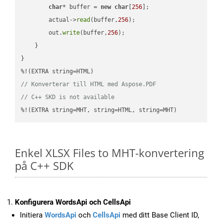
char
* buffer = 
new
char
[
256
];

        actual->
read
(buffer,
256
);

        out.
write
(buffer,
256
);

    }

}

// Konverterar till HTML med Aspose.PDF
// C++ SKD is not available
%!(EXTRA string=MHT, string=HTML, string=MHT)
Enkel XLSX Files to MHT-konvertering
på C++ SDK
Konfigurera WordsApi och CellsApi
Initiera
WordsApi
och
CellsApi
med ditt Base Client ID,