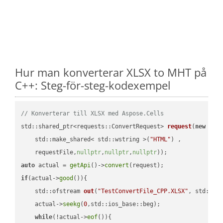
Hur man konverterar XLSX to MHT på
C++: Steg-för-steg-kodexempel
// Konverterar till XLSX med Aspose.Cells
std::shared_ptr<requests::ConvertRequest> 
request
(
new
 requ
    std::make_shared< std::wstring >(
"HTML"
) ,        

    requestFile,
nullptr
,
nullptr
,
nullptr
))
auto
 actual = 
getApi
()->
convert
if
(actual->
good
()){

std::ofstream 
out
(
"TestConvertFile_CPP.XLSX"
, std::is
    actual->
seekg
(
0
,std::ios_base::beg);

while
(!actual->
eof
()){
