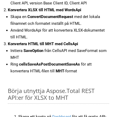
Client API, version Base Client ID, Client API
Konvertera XLSX till HTML med WordsApi
Skapa en
ConvertDocumentRequest
med det lokala
filnamnet och formatet inställt på HTML.
Använd WordsApi för att konvertera XLSX-dokumentet
till HTML.
Konvertera HTML till MHT med CellsApi
Initiera
SaveOption
från CellsAPI med SaveFormat som
MHT
Ring
cellsSaveAsPostDocumentSaveAs
för att
konvertera HTML-filen till
MHT
-format
Börja utnyttja Aspose.Total REST
API:er för XLSX to MHT
Skapa ett konto på
Dashboard
för att få gratis API-