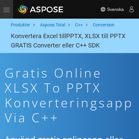
Svenska
Toggle navigation
Produkter
Aspose.Total
C++
Conversion
Konvertera Excel tillPPTX, XLSX till PPTX
GRATIS Converter eller C++ SDK
Gratis Online
XLSX To PPTX
Konverteringsapp
Via C++