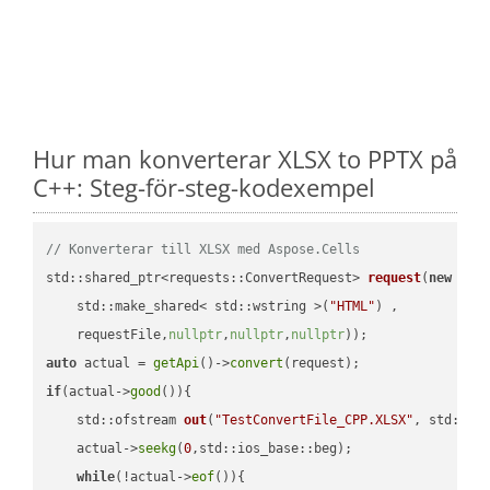
Hur man konverterar XLSX to PPTX på
C++: Steg-för-steg-kodexempel
// Konverterar till XLSX med Aspose.Cells
std::shared_ptr<requests::ConvertRequest> 
request
(
new
 requ
    std::make_shared< std::wstring >(
"HTML"
) ,        

    requestFile,
nullptr
,
nullptr
,
nullptr
))
auto
 actual = 
getApi
()->
convert
if
(actual->
good
()){

std::ofstream 
out
(
"TestConvertFile_CPP.XLSX"
, std::is
    actual->
seekg
(
0
,std::ios_base::beg);

while
(!actual->
eof
()){
