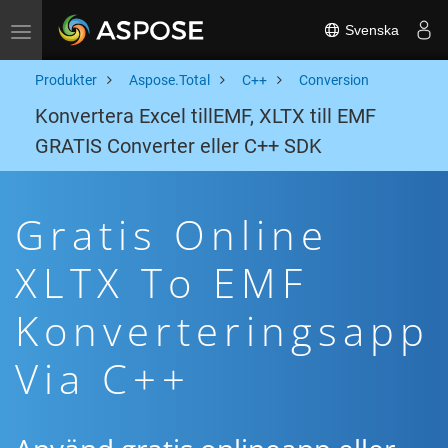
Svenska
Toggle navigation
Produkter
Aspose.Total
C++
Conversion
Konvertera Excel tillEMF, XLTX till EMF
GRATIS Converter eller C++ SDK
Gratis Online
XLTX To EMF
Konverteringsapp
Via C++