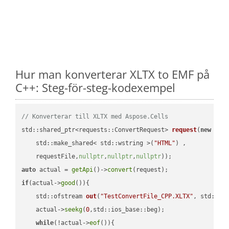
Hur man konverterar XLTX to EMF på
C++: Steg-för-steg-kodexempel
// Konverterar till XLTX med Aspose.Cells
std::shared_ptr<requests::ConvertRequest> 
request
(
new
 requ
    std::make_shared< std::wstring >(
"HTML"
) ,        

    requestFile,
nullptr
,
nullptr
,
nullptr
))
auto
 actual = 
getApi
()->
convert
if
(actual->
good
()){

std::ofstream 
out
(
"TestConvertFile_CPP.XLTX"
, std::is
    actual->
seekg
(
0
,std::ios_base::beg);

while
(!actual->
eof
()){
