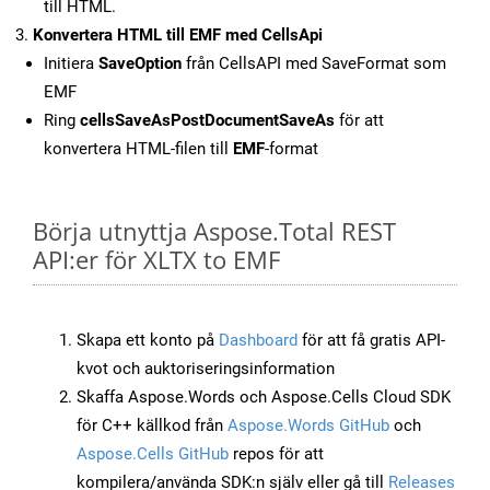
till HTML.
Konvertera HTML till EMF med CellsApi
Initiera
SaveOption
från CellsAPI med SaveFormat som
EMF
Ring
cellsSaveAsPostDocumentSaveAs
för att
konvertera HTML-filen till
EMF
-format
Börja utnyttja Aspose.Total REST
API:er för XLTX to EMF
Skapa ett konto på
Dashboard
för att få gratis API-
kvot och auktoriseringsinformation
Skaffa Aspose.Words och Aspose.Cells Cloud SDK
för C++ källkod från
Aspose.Words GitHub
och
Aspose.Cells GitHub
repos för att
kompilera/använda SDK:n själv eller gå till
Releases