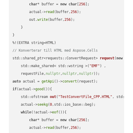
char
* buffer = 
new
char
[
256
];

        actual->
read
(buffer,
256
);

        out.
write
(buffer,
256
);

    }

}

// Konverterar till HTML med Aspose.Cells
std::shared_ptr<requests::ConvertRequest> 
request
(
new
 requ
    std::make_shared< std::wstring >(
"EMF"
) ,        

    requestFile,
nullptr
,
nullptr
,
nullptr
))
auto
 actual = 
getApi
()->
convert
if
(actual->
good
()){

std::ofstream 
out
(
"TestConvertFile_CPP.HTML"
, std::is
    actual->
seekg
(
0
,std::ios_base::beg);

while
(!actual->
eof
()){

char
* buffer = 
new
char
[
256
];

        actual->
read
(buffer,
256
);
