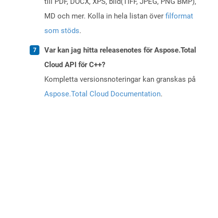
till PDF, DOCX, XPS, bild(TIFF, JPEG, PNG BMP),
MD och mer. Kolla in hela listan över
filformat
som stöds
.
Var kan jag hitta releasenotes för Aspose.Total
Cloud API för C++?
Kompletta versionsnoteringar kan granskas på
Aspose.Total Cloud Documentation
.