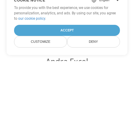
COOKIE NOTICE
To provide you with the best experience, we use cookies for
personalization, analytics, and ads. By using our site, you agree
to
our cookie policy
.
ACCEPT
CUSTOMIZE
DENY
Andra Excel
konverteringsalternativ
Konvertera XLTX till DOC
DOC:
Microsoft Word Binary Format
Konvertera XLTX till DOT
DOT:
Microsoft Word Template Files
Konvertera XLTX till DOCX