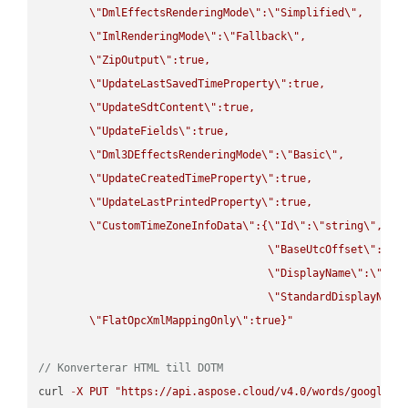
\"
DmlEffectsRenderingMode
\"
:
\"
Simplified
\"
,

\"
ImlRenderingMode
\"
:
\"
Fallback
\"
,

\"
ZipOutput
\"
:true,

\"
UpdateLastSavedTimeProperty
\"
:true,

\"
UpdateSdtContent
\"
:true,

\"
UpdateFields
\"
:true,

\"
Dml3DEffectsRenderingMode
\"
:
\"
Basic
\"
,

\"
UpdateCreatedTimeProperty
\"
:true,

\"
UpdateLastPrintedProperty
\"
:true,

\"
CustomTimeZoneInfoData
\"
:{
\"
Id
\"
:
\"
string
\"
,

\"
BaseUtcOffset
\"
:
\"
s
\"
DisplayName
\"
:
\"
str
\"
StandardDisplayName
\"
FlatOpcXmlMappingOnly
\"
:true}"
// Konverterar HTML till DOTM
curl 
-
X
PUT
"https://api.aspose.cloud/v4.0/words/google.H