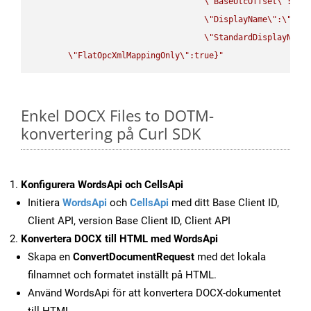
\"
BaseUtcOffset
\"
:
\"
s
\"
DisplayName
\"
:
\"
str
\"
StandardDisplayName
\"
FlatOpcXmlMappingOnly
\"
:true}"
Enkel DOCX Files to DOTM-
konvertering på Curl SDK
Konfigurera WordsApi och CellsApi
Initiera
WordsApi
och
CellsApi
med ditt Base Client ID,
Client API, version Base Client ID, Client API
Konvertera DOCX till HTML med WordsApi
Skapa en
ConvertDocumentRequest
med det lokala
filnamnet och formatet inställt på HTML.
Använd WordsApi för att konvertera DOCX-dokumentet