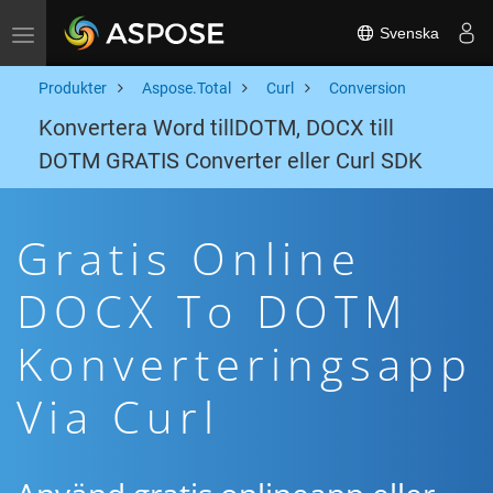
Svenska
Toggle navigation
Produkter
Aspose.Total
Curl
Conversion
Konvertera Word tillDOTM, DOCX till
DOTM GRATIS Converter eller Curl SDK
Gratis Online
DOCX To DOTM
Konverteringsapp
Via Curl