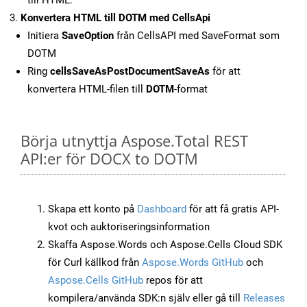
till HTML.
Konvertera HTML till DOTM med CellsApi
Initiera
SaveOption
från CellsAPI med SaveFormat som
DOTM
Ring
cellsSaveAsPostDocumentSaveAs
för att
konvertera HTML-filen till
DOTM
-format
Börja utnyttja Aspose.Total REST
API:er för DOCX to DOTM
Skapa ett konto på
Dashboard
för att få gratis API-
kvot och auktoriseringsinformation
Skaffa Aspose.Words och Aspose.Cells Cloud SDK
för Curl källkod från
Aspose.Words GitHub
och
Aspose.Cells GitHub
repos för att
kompilera/använda SDK:n själv eller gå till
Releases