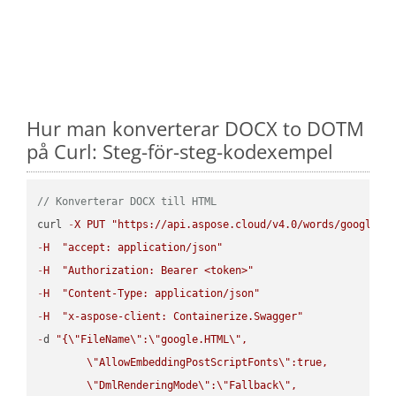
Hur man konverterar DOCX to DOTM
på Curl: Steg-för-steg-kodexempel
// Konverterar DOCX till HTML
curl 
-
X
PUT
"https://api.aspose.cloud/v4.0/words/google.D
-
H
"accept: application/json"
-
H
"Authorization: Bearer <token>"
-
H
"Content-Type: application/json"
-
H
"x-aspose-client: Containerize.Swagger"
-
d 
"{
\"
FileName
\"
:
\"
google.HTML
\"
,

\"
AllowEmbeddingPostScriptFonts
\"
:true,

\"
DmlRenderingMode
\"
:
\"
Fallback
\"
,
