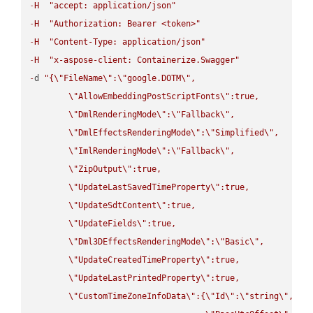
-
H
"accept: application/json"
-
H
"Authorization: Bearer <token>"
-
H
"Content-Type: application/json"
-
H
"x-aspose-client: Containerize.Swagger"
-
d 
"{
\"
FileName
\"
:
\"
google.DOTM
\"
,

\"
AllowEmbeddingPostScriptFonts
\"
:true,

\"
DmlRenderingMode
\"
:
\"
Fallback
\"
,

\"
DmlEffectsRenderingMode
\"
:
\"
Simplified
\"
,

\"
ImlRenderingMode
\"
:
\"
Fallback
\"
,

\"
ZipOutput
\"
:true,

\"
UpdateLastSavedTimeProperty
\"
:true,

\"
UpdateSdtContent
\"
:true,

\"
UpdateFields
\"
:true,

\"
Dml3DEffectsRenderingMode
\"
:
\"
Basic
\"
,

\"
UpdateCreatedTimeProperty
\"
:true,

\"
UpdateLastPrintedProperty
\"
:true,

\"
CustomTimeZoneInfoData
\"
:{
\"
Id
\"
:
\"
string
\"
,
