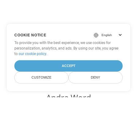
COOKIE NOTICE
To provide you with the best experience, we use cookies for
personalization, analytics, and ads. By using our site, you agree
to
our cookie policy
.
ACCEPT
CUSTOMIZE
DENY
Andra Word
konverteringsalternativ
Konvertera DOCX till DOC
DOC:
Microsoft Word Binary Format