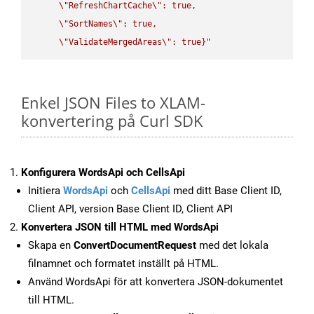
\"
RefreshChartCache
\"
: true,  

\"
SortNames
\"
: true,  

\"
ValidateMergedAreas
\"
: true}"
Enkel JSON Files to XLAM-
konvertering på Curl SDK
Konfigurera WordsApi och CellsApi
Initiera
WordsApi
och
CellsApi
med ditt Base Client ID,
Client API, version Base Client ID, Client API
Konvertera JSON till HTML med WordsApi
Skapa en
ConvertDocumentRequest
med det lokala
filnamnet och formatet inställt på HTML.
Använd WordsApi för att konvertera JSON-dokumentet
till HTML.