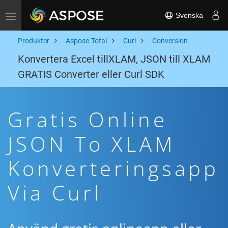
Svenska
Toggle navigation
Produkter
Aspose.Total
Curl
Conversion
Konvertera Excel tillXLAM, JSON till XLAM
GRATIS Converter eller Curl SDK
Gratis Online
JSON To XLAM
Konverteringsapp
Via Curl