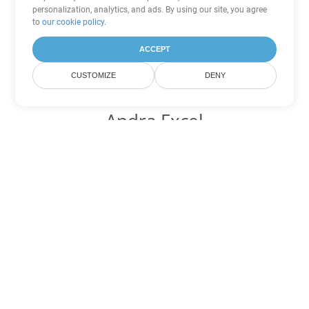
personalization, analytics, and ads. By using our site, you agree
to
our cookie policy
.
ACCEPT
CUSTOMIZE
DENY
Andra Excel
konverteringsalternativ
Konvertera JSON till DOC
DOC:
Microsoft Word Binary Format
Konvertera JSON till DOT
DOT:
Microsoft Word Template Files
Konvertera JSON till DOCX
DOCX:
Office 2007+ Word Document