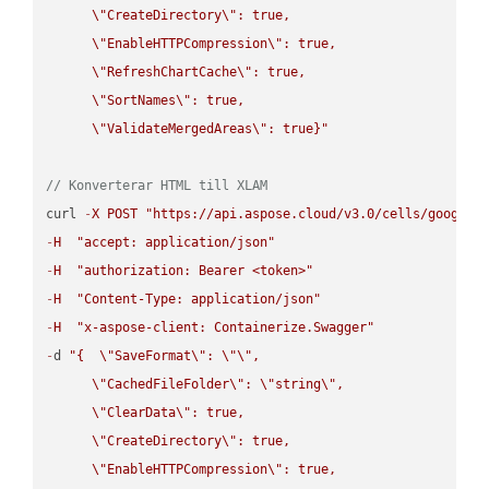
\"
CreateDirectory
\"
: true,  

\"
EnableHTTPCompression
\"
: true,  

\"
RefreshChartCache
\"
: true,  

\"
SortNames
\"
: true,  

\"
ValidateMergedAreas
\"
: true}"
// Konverterar HTML till XLAM
curl 
-
X
POST
"https://api.aspose.cloud/v3.0/cells/google.
-
H
"accept: application/json"
-
H
"authorization: Bearer <token>"
-
H
"Content-Type: application/json"
-
H
"x-aspose-client: Containerize.Swagger"
-
d 
"{  
\"
SaveFormat
\"
: 
\"
\"
,

\"
CachedFileFolder
\"
: 
\"
string
\"
,

\"
ClearData
\"
: true,  

\"
CreateDirectory
\"
: true,  

\"
EnableHTTPCompression
\"
: true,  
