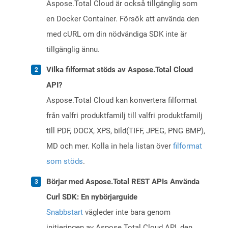
Aspose.Total Cloud är också tillgänglig som
en Docker Container. Försök att använda den
med cURL om din nödvändiga SDK inte är
tillgänglig ännu.
Vilka filformat stöds av Aspose.Total Cloud
API?
Aspose.Total Cloud kan konvertera filformat
från valfri produktfamilj till valfri produktfamilj
till PDF, DOCX, XPS, bild(TIFF, JPEG, PNG BMP),
MD och mer. Kolla in hela listan över
filformat
som stöds
.
Börjar med Aspose.Total REST APIs Använda
Curl SDK: En nybörjarguide
Snabbstart
vägleder inte bara genom
initieringen av Aspose.Total Cloud API, den