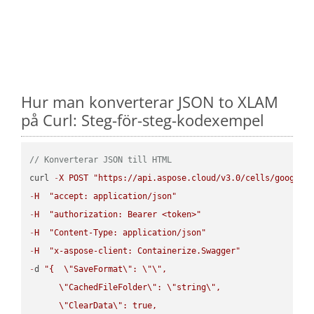
Hur man konverterar JSON to XLAM
på Curl: Steg-för-steg-kodexempel
// Konverterar JSON till HTML
curl 
-
X
POST
"https://api.aspose.cloud/v3.0/cells/google.
-
H
"accept: application/json"
-
H
"authorization: Bearer <token>"
-
H
"Content-Type: application/json"
-
H
"x-aspose-client: Containerize.Swagger"
-
d 
"{  
\"
SaveFormat
\"
: 
\"
\"
,

\"
CachedFileFolder
\"
: 
\"
string
\"
,

\"
ClearData
\"
: true,  
