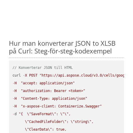
Hur man konverterar JSON to XLSB
på Curl: Steg-för-steg-kodexempel
// Konverterar JSON till HTML
curl 
-
X
POST
"https://api.aspose.cloud/v3.0/cells/google.
-
H
"accept: application/json"
-
H
"authorization: Bearer <token>"
-
H
"Content-Type: application/json"
-
H
"x-aspose-client: Containerize.Swagger"
-
d 
"{  
\"
SaveFormat
\"
: 
\"
\"
,

\"
CachedFileFolder
\"
: 
\"
string
\"
,

\"
ClearData
\"
: true,  
