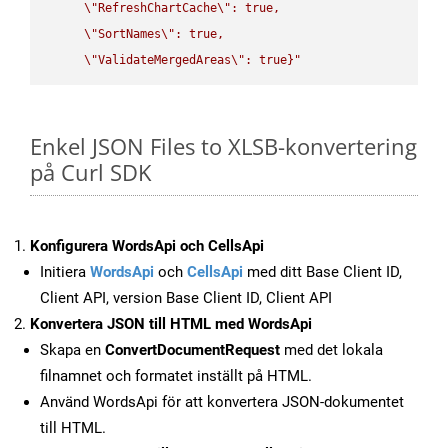
\"
RefreshChartCache
\"
: true,  

\"
SortNames
\"
: true,  

\"
ValidateMergedAreas
\"
: true}"
Enkel JSON Files to XLSB-konvertering
på Curl SDK
Konfigurera WordsApi och CellsApi
Initiera
WordsApi
och
CellsApi
med ditt Base Client ID,
Client API, version Base Client ID, Client API
Konvertera JSON till HTML med WordsApi
Skapa en
ConvertDocumentRequest
med det lokala
filnamnet och formatet inställt på HTML.
Använd WordsApi för att konvertera JSON-dokumentet
till HTML.