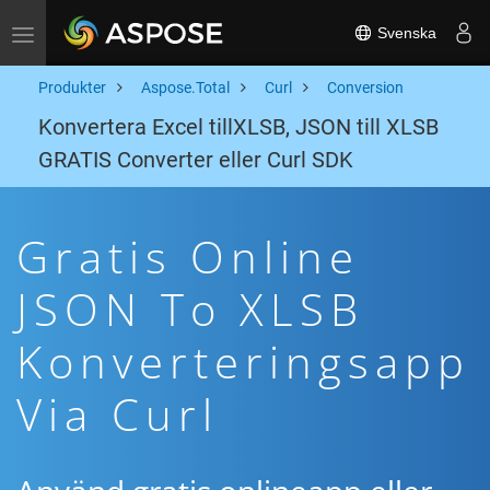
Svenska
Toggle navigation
Produkter
Aspose.Total
Curl
Conversion
Konvertera Excel tillXLSB, JSON till XLSB
GRATIS Converter eller Curl SDK
Gratis Online
JSON To XLSB
Konverteringsapp
Via Curl