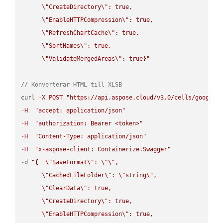
\"
CreateDirectory
\"
: true,  

\"
EnableHTTPCompression
\"
: true,  

\"
RefreshChartCache
\"
: true,  

\"
SortNames
\"
: true,  

\"
ValidateMergedAreas
\"
: true}"
// Konverterar HTML till XLSB
curl 
-
X
POST
"https://api.aspose.cloud/v3.0/cells/google.
-
H
"accept: application/json"
-
H
"authorization: Bearer <token>"
-
H
"Content-Type: application/json"
-
H
"x-aspose-client: Containerize.Swagger"
-
d 
"{  
\"
SaveFormat
\"
: 
\"
\"
,

\"
CachedFileFolder
\"
: 
\"
string
\"
,

\"
ClearData
\"
: true,  

\"
CreateDirectory
\"
: true,  

\"
EnableHTTPCompression
\"
: true,  
