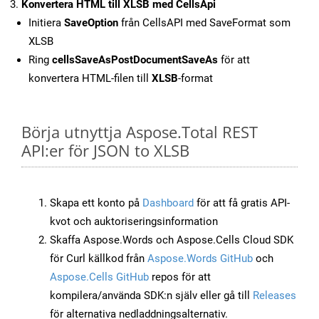
Konvertera HTML till XLSB med CellsApi
Initiera
SaveOption
från CellsAPI med SaveFormat som
XLSB
Ring
cellsSaveAsPostDocumentSaveAs
för att
konvertera HTML-filen till
XLSB
-format
Börja utnyttja Aspose.Total REST
API:er för JSON to XLSB
Skapa ett konto på
Dashboard
för att få gratis API-
kvot och auktoriseringsinformation
Skaffa Aspose.Words och Aspose.Cells Cloud SDK
för Curl källkod från
Aspose.Words GitHub
och
Aspose.Cells GitHub
repos för att
kompilera/använda SDK:n själv eller gå till
Releases
för alternativa nedladdningsalternativ.