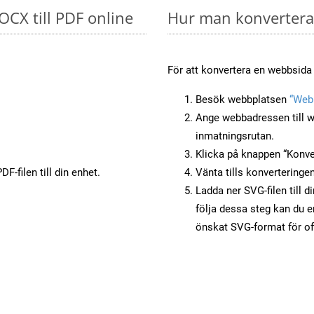
OCX till PDF online
Hur man konverterar
För att konvertera en webbsida 
Besök webbplatsen
“Webb
Ange webbadressen till w
inmatningsrutan.
Klicka på knappen “Konver
F-filen till din enhet.
Vänta tills konverteringen
Ladda ner SVG-filen till d
följa dessa steg kan du e
önskat SVG-format för of