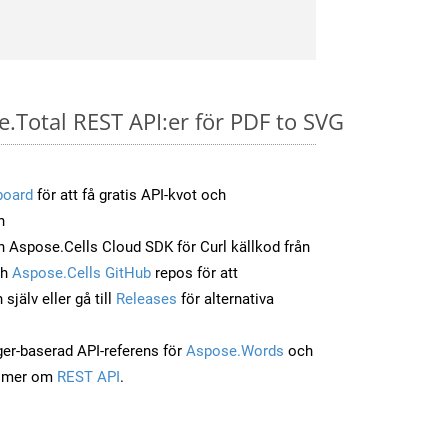
e.Total REST API:er för PDF to SVG
board
för att få gratis API-kvot och
n
 Aspose.Cells Cloud SDK för Curl källkod från
ch
Aspose.Cells GitHub
repos för att
jälv eller gå till
Releases
för alternativa
ger-baserad API-referens för
Aspose.Words
och
a mer om
REST API
.