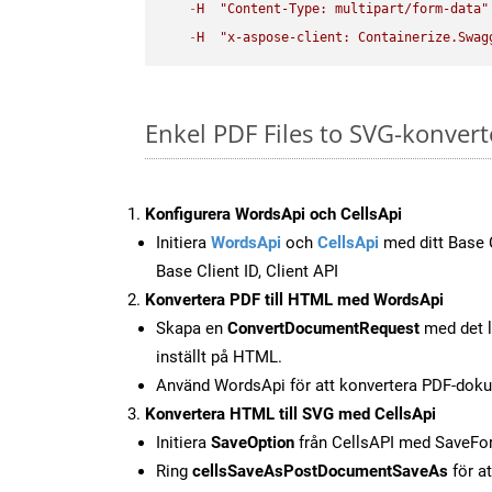
-
H
"Content-Type: multipart/form-data"
-
H
"x-aspose-client: Containerize.Swag
Enkel PDF Files to SVG-konvert
Konfigurera WordsApi och CellsApi
Initiera
WordsApi
och
CellsApi
med ditt Base C
Base Client ID, Client API
Konvertera PDF till HTML med WordsApi
Skapa en
ConvertDocumentRequest
med det l
inställt på HTML.
Använd WordsApi för att konvertera PDF-doku
Konvertera HTML till SVG med CellsApi
Initiera
SaveOption
från CellsAPI med SaveF
Ring
cellsSaveAsPostDocumentSaveAs
för at