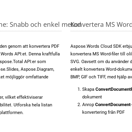
ine: Snabb och enkel metod
Konvertera MS Word-
öden genom att konvertera PDF
Aspose.Words Cloud SDK erbjud
.Words API:et. Denna kraftfulla
konvertera MS Word-filer till ol
Aspose.Total API:er som
SVG. Oavsett om du använder di
se.Slides, Aspose.Diagram,
enkelt konvertera Word-dokument
et möjliggör omfattande
BMP, GIF och TIFF, med hjälp 
Skapa
ConvertDocument
dokument
, vilket effektiviserar
Anrop
ConvertDocument
litet. Utforska hela listan
konvertering från PDF
-plattformen.