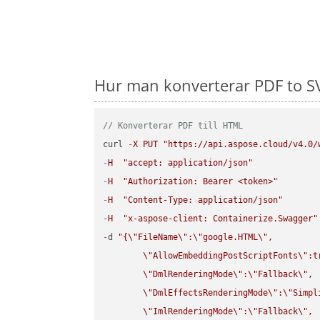
Hur man konverterar PDF to SV
// Konverterar PDF till HTML
curl 
-
X
PUT
"https://api.aspose.cloud/v4.0/
-
H
"accept: application/json"
-
H
"Authorization: Bearer <token>"
-
H
"Content-Type: application/json"
-
H
"x-aspose-client: Containerize.Swagger"
-
d 
"{
\"
FileName
\"
:
\"
google.HTML
\"
,

\"
AllowEmbeddingPostScriptFonts
\"
:t
\"
DmlRenderingMode
\"
:
\"
Fallback
\"
,

\"
DmlEffectsRenderingMode
\"
:
\"
Simpl
\"
ImlRenderingMode
\"
:
\"
Fallback
\"
,
