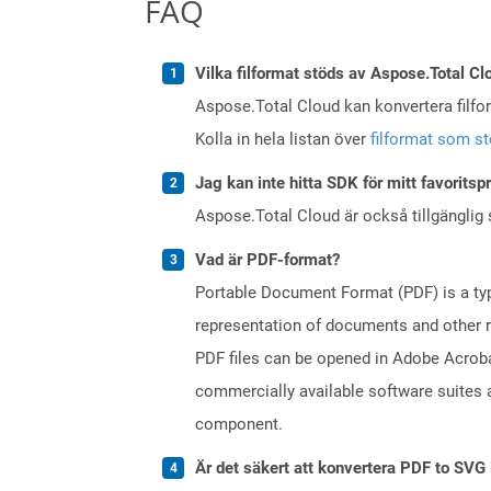
FAQ
Vilka filformat stöds av Aspose.Total Cl
Aspose.Total Cloud kan konvertera filform
Kolla in hela listan över
filformat som s
Jag kan inte hitta SDK för mitt favoritsp
Aspose.Total Cloud är också tillgänglig
Vad är PDF-format?
Portable Document Format (PDF) is a typ
representation of documents and other re
PDF files can be opened in Adobe Acroba
commercially available software suites a
component.
Är det säkert att konvertera PDF to SVG 