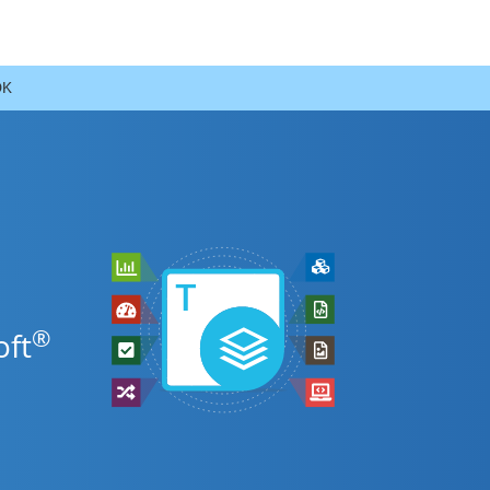
DK
®
oft