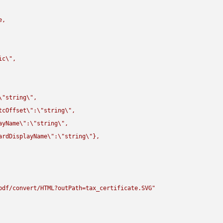
,

ic
\"
,

\"
string
\"
,

tcOffset
\"
:
\"
string
\"
,

ayName
\"
:
\"
string
\"
,

ardDisplayName
\"
:
\"
string
\"
},

pdf/convert/HTML?outPath=tax_certificate.SVG"