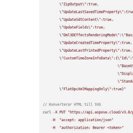
\"
ZipOutput
\"
:true,

\"
UpdateLastSavedTimeProperty
\"
:true
\"
UpdateSdtContent
\"
:true,

\"
UpdateFields
\"
:true,

\"
Dml3DEffectsRenderingMode
\"
:
\"
Bas
\"
UpdateCreatedTimeProperty
\"
:true,

\"
UpdateLastPrintedProperty
\"
:true,

\"
CustomTimeZoneInfoData
\"
:{
\"
Id
\"
:
\"
BaseU
\"
Displ
\"
Stand
\"
FlatOpcXmlMappingOnly
\"
:true}"
// Konverterar HTML till SVG
curl 
-
X
PUT
"https://api.aspose.cloud/v3.0/
-
H
"accept: application/json"
-
H
"authorization: Bearer <token>"