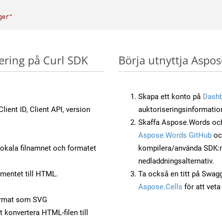
ger"
ering på Curl SDK
Börja utnyttja Aspos
Skapa ett konto på
Dash
lient ID, Client API, version
auktoriseringsinformatio
Skaffa Aspose.Words och
Aspose.Words GitHub
o
okala filnamnet och formatet
kompilera/använda SDK:n s
nedladdningsalternativ.
mentet till HTML.
Ta också en titt på Swag
Aspose.Cells
för att vet
ormat som SVG
t konvertera HTML-filen till