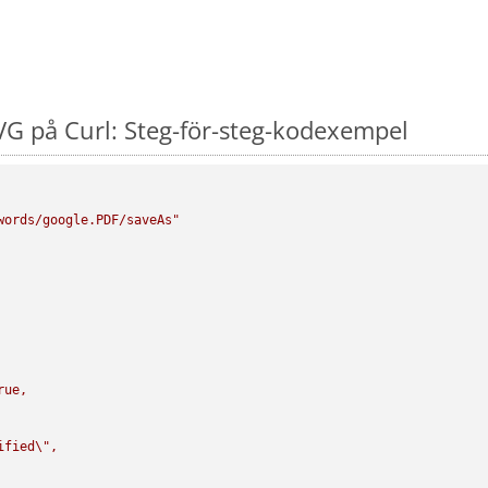
G på Curl: Steg-för-steg-kodexempel
words/google.PDF/saveAs"
rue,

ified
\"
,
