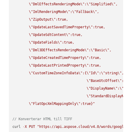
\"
DmlEffectsRenderingMode
\"
:
\"
Simplified
\"
,

\"
ImlRenderingMode
\"
:
\"
Fallback
\"
,

\"
ZipOutput
\"
:true,

\"
UpdateLastSavedTimeProperty
\"
:true,

\"
UpdateSdtContent
\"
:true,

\"
UpdateFields
\"
:true,

\"
Dml3DEffectsRenderingMode
\"
:
\"
Basic
\"
,

\"
UpdateCreatedTimeProperty
\"
:true,

\"
UpdateLastPrintedProperty
\"
:true,

\"
CustomTimeZoneInfoData
\"
:{
\"
Id
\"
:
\"
string
\"
,

\"
BaseUtcOffset
\"
:
\"
s
\"
DisplayName
\"
:
\"
str
\"
StandardDisplayName
\"
FlatOpcXmlMappingOnly
\"
:true}"
// Konverterar HTML till TIFF
curl 
-
X
PUT
"https://api.aspose.cloud/v4.0/words/google.H