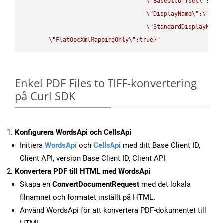
\"
BaseUtcOffset
\"
:
\"
s
\"
DisplayName
\"
:
\"
str
\"
StandardDisplayName
\"
FlatOpcXmlMappingOnly
\"
:true}"
Enkel PDF Files to TIFF-konvertering
på Curl SDK
Konfigurera WordsApi och CellsApi
Initiera
WordsApi
och
CellsApi
med ditt Base Client ID,
Client API, version Base Client ID, Client API
Konvertera PDF till HTML med WordsApi
Skapa en
ConvertDocumentRequest
med det lokala
filnamnet och formatet inställt på HTML.
Använd WordsApi för att konvertera PDF-dokumentet till