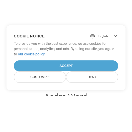
COOKIE NOTICE
To provide you with the best experience, we use cookies for
personalization, analytics, and ads. By using our site, you agree
to
our cookie policy
.
ACCEPT
CUSTOMIZE
DENY
Andra Word
konverteringsalternativ
Konvertera PDF till DOC
DOC:
Microsoft Word Binary Format