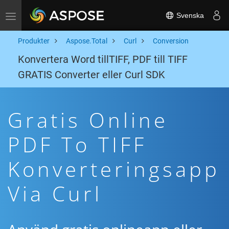
Svenska
Toggle navigation
Produkter
Aspose.Total
Curl
Conversion
Konvertera Word tillTIFF, PDF till TIFF
GRATIS Converter eller Curl SDK
Gratis Online
PDF To TIFF
Konverteringsapp
Via Curl