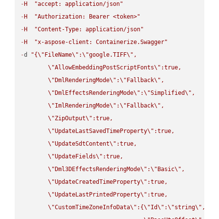
-
H
"accept: application/json"
-
H
"Authorization: Bearer <token>"
-
H
"Content-Type: application/json"
-
H
"x-aspose-client: Containerize.Swagger"
-
d 
"{
\"
FileName
\"
:
\"
google.TIFF
\"
,

\"
AllowEmbeddingPostScriptFonts
\"
:true,

\"
DmlRenderingMode
\"
:
\"
Fallback
\"
,

\"
DmlEffectsRenderingMode
\"
:
\"
Simplified
\"
,

\"
ImlRenderingMode
\"
:
\"
Fallback
\"
,

\"
ZipOutput
\"
:true,

\"
UpdateLastSavedTimeProperty
\"
:true,

\"
UpdateSdtContent
\"
:true,

\"
UpdateFields
\"
:true,

\"
Dml3DEffectsRenderingMode
\"
:
\"
Basic
\"
,

\"
UpdateCreatedTimeProperty
\"
:true,

\"
UpdateLastPrintedProperty
\"
:true,

\"
CustomTimeZoneInfoData
\"
:{
\"
Id
\"
:
\"
string
\"
,
