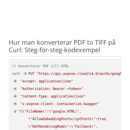
Hur man konverterar PDF to TIFF på
Curl: Steg-för-steg-kodexempel
// Konverterar PDF till HTML
curl 
-
X
PUT
"https://api.aspose.cloud/v4.0/words/google.P
-
H
"accept: application/json"
-
H
"Authorization: Bearer <token>"
-
H
"Content-Type: application/json"
-
H
"x-aspose-client: Containerize.Swagger"
-
d 
"{
\"
FileName
\"
:
\"
google.HTML
\"
,

\"
AllowEmbeddingPostScriptFonts
\"
:true,

\"
DmlRenderingMode
\"
:
\"
Fallback
\"
,
