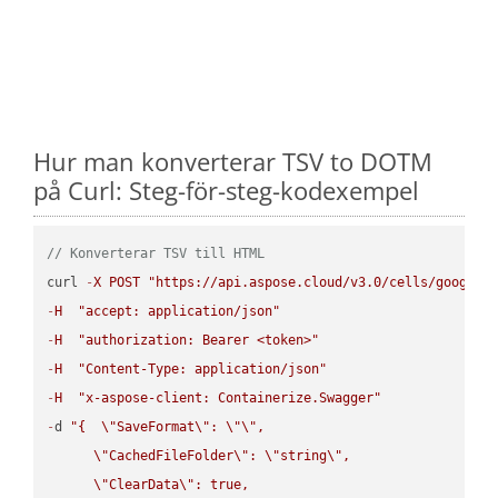
Hur man konverterar TSV to DOTM
på Curl: Steg-för-steg-kodexempel
// Konverterar TSV till HTML
curl 
-
X
POST
"https://api.aspose.cloud/v3.0/cells/google.
-
H
"accept: application/json"
-
H
"authorization: Bearer <token>"
-
H
"Content-Type: application/json"
-
H
"x-aspose-client: Containerize.Swagger"
-
d 
"{  
\"
SaveFormat
\"
: 
\"
\"
,

\"
CachedFileFolder
\"
: 
\"
string
\"
,

\"
ClearData
\"
: true,  
