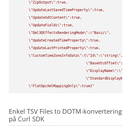
\"
ZipOutput
\"
:true,

\"
UpdateLastSavedTimeProperty
\"
:true,

\"
UpdateSdtContent
\"
:true,

\"
UpdateFields
\"
:true,

\"
Dml3DEffectsRenderingMode
\"
:
\"
Basic
\"
,

\"
UpdateCreatedTimeProperty
\"
:true,

\"
UpdateLastPrintedProperty
\"
:true,

\"
CustomTimeZoneInfoData
\"
:{
\"
Id
\"
:
\"
string
\"
,

\"
BaseUtcOffset
\"
:
\"
s
\"
DisplayName
\"
:
\"
str
\"
StandardDisplayName
\"
FlatOpcXmlMappingOnly
\"
:true}"
Enkel TSV Files to DOTM-konvertering
på Curl SDK