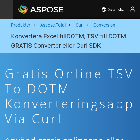
Svenska
Toggle navigation
Produkter
Aspose.Total
Curl
Conversion
Konvertera Excel tillDOTM, TSV till DOTM
GRATIS Converter eller Curl SDK
Gratis Online TSV
To DOTM
Konverteringsapp
Via Curl