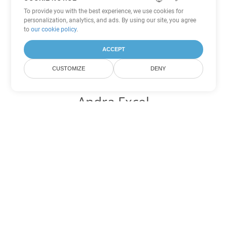
To provide you with the best experience, we use cookies for
personalization, analytics, and ads. By using our site, you agree
to
our cookie policy
.
ACCEPT
CUSTOMIZE
DENY
Andra Excel
konverteringsalternativ
Konvertera TSV till DOC
DOC:
Microsoft Word Binary Format
Konvertera TSV till DOT
DOT:
Microsoft Word Template Files
Konvertera TSV till DOCX