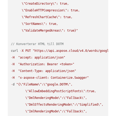
\"
CreateDirectory
\"
: true,  

\"
EnableHTTPCompression
\"
: true,  

\"
RefreshChartCache
\"
: true,  

\"
SortNames
\"
: true,  

\"
ValidateMergedAreas
\"
: true}"
// Konverterar HTML till DOTM
curl 
-
X
PUT
"https://api.aspose.cloud/v4.0/words/google.H
-
H
"accept: application/json"
-
H
"Authorization: Bearer <token>"
-
H
"Content-Type: application/json"
-
H
"x-aspose-client: Containerize.Swagger"
-
d 
"{
\"
FileName
\"
:
\"
google.DOTM
\"
,

\"
AllowEmbeddingPostScriptFonts
\"
:true,

\"
DmlRenderingMode
\"
:
\"
Fallback
\"
,

\"
DmlEffectsRenderingMode
\"
:
\"
Simplified
\"
,

\"
ImlRenderingMode
\"
:
\"
Fallback
\"
,
