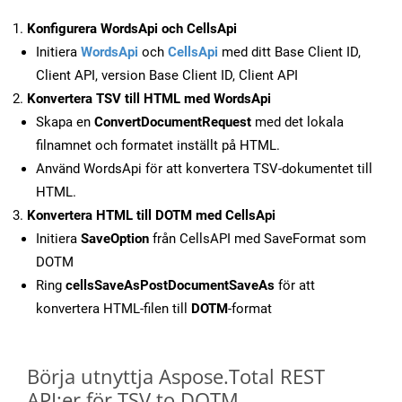
Konfigurera WordsApi och CellsApi
Initiera
WordsApi
och
CellsApi
med ditt Base Client ID,
Client API, version Base Client ID, Client API
Konvertera TSV till HTML med WordsApi
Skapa en
ConvertDocumentRequest
med det lokala
filnamnet och formatet inställt på HTML.
Använd WordsApi för att konvertera TSV-dokumentet till
HTML.
Konvertera HTML till DOTM med CellsApi
Initiera
SaveOption
från CellsAPI med SaveFormat som
DOTM
Ring
cellsSaveAsPostDocumentSaveAs
för att
konvertera HTML-filen till
DOTM
-format
Börja utnyttja Aspose.Total REST
API:er för TSV to DOTM