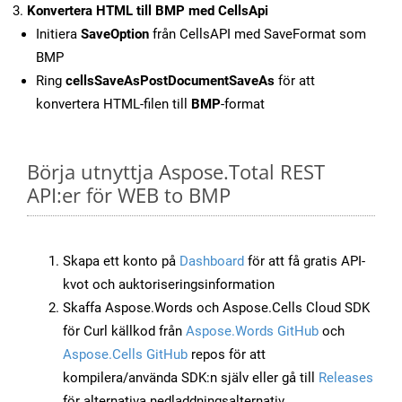
Konvertera HTML till BMP med CellsApi
Initiera
SaveOption
från CellsAPI med SaveFormat som
BMP
Ring
cellsSaveAsPostDocumentSaveAs
för att
konvertera HTML-filen till
BMP
-format
Börja utnyttja Aspose.Total REST
API:er för WEB to BMP
Skapa ett konto på
Dashboard
för att få gratis API-
kvot och auktoriseringsinformation
Skaffa Aspose.Words och Aspose.Cells Cloud SDK
för Curl källkod från
Aspose.Words GitHub
och
Aspose.Cells GitHub
repos för att
kompilera/använda SDK:n själv eller gå till
Releases
för alternativa nedladdningsalternativ.