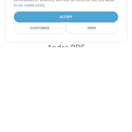
personalization, analytics, and ads. By using our site, you agree
to
our cookie policy
.
ACCEPT
CUSTOMIZE
DENY
Andra PDF
konverteringsalternativ
Konvertera WEB till DOC
DOC:
Microsoft Word Binary Format
Konvertera WEB till DOT
DOT:
Microsoft Word Template Files
Konvertera WEB till DOCX
DOCX:
Office 2007+ Word Document