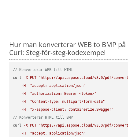
Hur man konverterar WEB to BMP på
Curl: Steg-för-steg-kodexempel
// Konverterar WEB till HTML
curl 
-
X
PUT
"https://api.aspose.cloud/v3.0/pdf/convert/WE
-
H
"accept: application/json"
-
H
"authorization: Bearer <token>"
-
H
"Content-Type: multipart/form-data"
-
H
"x-aspose-client: Containerize.Swagger"
// Konverterar HTML till BMP
curl 
-
X
PUT
"https://api.aspose.cloud/v3.0/pdf/convert/HT
-
H
"accept: application/json"