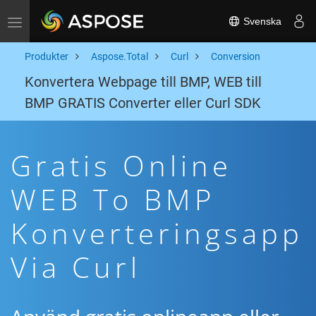
Svenska
Toggle navigation
Produkter
Aspose.Total
Curl
Conversion
Konvertera Webpage till BMP, WEB till
BMP GRATIS Converter eller Curl SDK
Gratis Online
WEB To BMP
Konverteringsapp
Via Curl