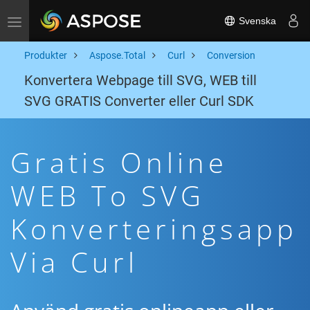
Svenska
Toggle navigation
Produkter
Aspose.Total
Curl
Conversion
Konvertera Webpage till SVG, WEB till
SVG GRATIS Converter eller Curl SDK
Gratis Online
WEB To SVG
Konverteringsapp
Via Curl