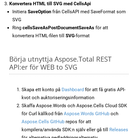
Konvertera HTML till SVG med CellsApi
Initiera
SaveOption
från CellsAPI med SaveFormat som
SVG
Ring
cellsSaveAsPostDocumentSaveAs
för att
konvertera HTML-filen till
SVG
-format
Börja utnyttja Aspose.Total REST
API:er för WEB to SVG
Skapa ett konto på
Dashboard
för att få gratis API-
kvot och auktoriseringsinformation
Skaffa Aspose.Words och Aspose.Cells Cloud SDK
för Curl källkod från
Aspose.Words GitHub
och
Aspose.Cells GitHub
repos för att
kompilera/använda SDK:n själv eller gå till
Releases
för alternativa nedladdningsalternativ.