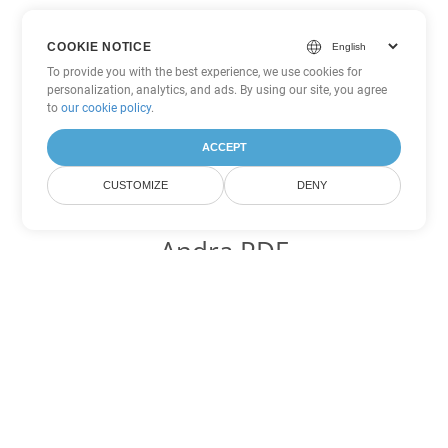
COOKIE NOTICE
To provide you with the best experience, we use cookies for
personalization, analytics, and ads. By using our site, you agree
to
our cookie policy
.
ACCEPT
CUSTOMIZE
DENY
Andra PDF
konverteringsalternativ
Konvertera WEB till DOC
DOC:
Microsoft Word Binary Format
Konvertera WEB till DOT
DOT:
Microsoft Word Template Files