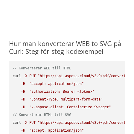
Hur man konverterar WEB to SVG på
Curl: Steg-för-steg-kodexempel
// Konverterar WEB till HTML
curl 
-
X
PUT
"https://api.aspose.cloud/v3.0/pdf/convert/WE
-
H
"accept: application/json"
-
H
"authorization: Bearer <token>"
-
H
"Content-Type: multipart/form-data"
-
H
"x-aspose-client: Containerize.Swagger"
// Konverterar HTML till SVG
curl 
-
X
PUT
"https://api.aspose.cloud/v3.0/pdf/convert/HT
-
H
"accept: application/json"