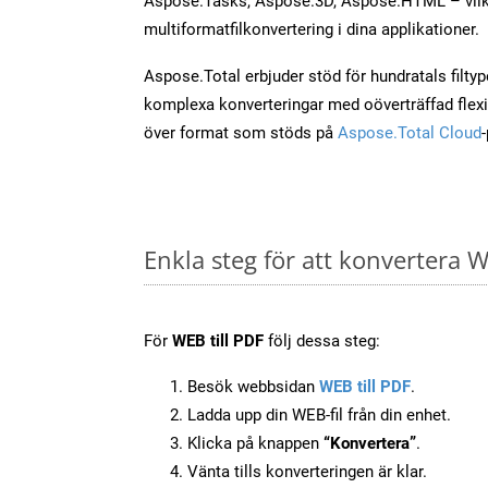
Aspose.Tasks, Aspose.3D, Aspose.HTML – vilk
multiformatfilkonvertering i dina applikationer.
Aspose.Total erbjuder stöd för hundratals filtyper
komplexa konverteringar med oöverträffad flexibi
över format som stöds på
Aspose.Total Cloud
Enkla steg för att konvertera W
För
WEB till PDF
följ dessa steg:
Besök webbsidan
WEB till PDF
.
Ladda upp din WEB-fil från din enhet.
Klicka på knappen
“Konvertera”
.
Vänta tills konverteringen är klar.