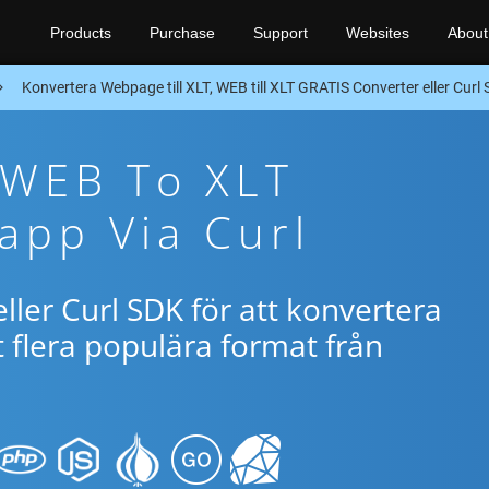
Products
Purchase
Support
Websites
About
Konvertera Webpage till XLT, WEB till XLT GRATIS Converter eller Curl
 WEB To XLT
app Via Curl
ller Curl SDK för att konvertera
flera populära format från