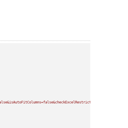
alse&isAutoFitColumns=false&checkExcelRestriction=true"