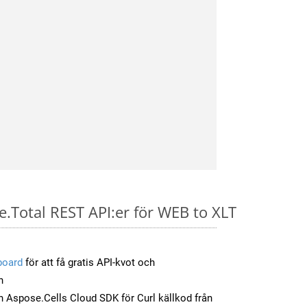
e.Total REST API:er för WEB to XLT
board
för att få gratis API-kvot och
n
 Aspose.Cells Cloud SDK för Curl källkod från