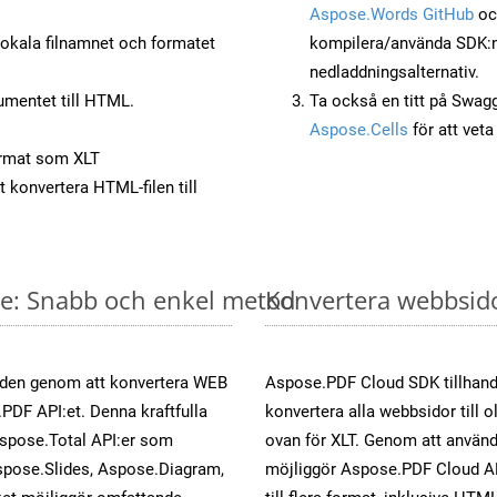
Aspose.Words GitHub
o
okala filnamnet och formatet
kompilera/använda SDK:n s
nedladdningsalternativ.
umentet till HTML.
Ta också en titt på Swag
Aspose.Cells
för att vet
rmat som XLT
t konvertera HTML-filen till
ne: Snabb och enkel metod
Konvertera webbsidor
öden genom att konvertera WEB
Aspose.PDF Cloud SDK tillhand
.PDF API:et. Denna kraftfulla
konvertera alla webbsidor till 
Aspose.Total API:er som
ovan för XLT. Genom att använd
spose.Slides, Aspose.Diagram,
möjliggör Aspose.PDF Cloud API