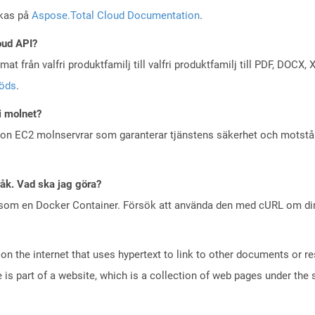
skas på
Aspose.Total Cloud Documentation
.
oud API?
at från valfri produktfamilj till valfri produktfamilj till PDF, DOC
töds
.
i molnet?
zon EC2 molnservrar som garanterar tjänstens säkerhet och motst
råk. Vad ska jag göra?
 som en Docker Container. Försök att använda den med cURL om din 
n the internet that uses hypertext to link to other documents or r
is part of a website, which is a collection of web pages under th