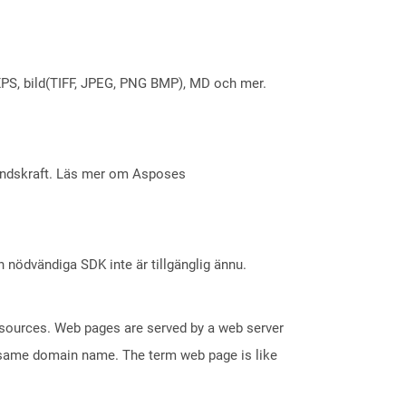
X, XPS, bild(TIFF, JPEG, PNG BMP), MD och mer.
åndskraft. Läs mer om Asposes
nödvändiga SDK inte är tillgänglig ännu.
esources. Web pages are served by a web server
e same domain name. The term web page is like