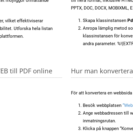
et möjliggör omfattande
till flera format, inklusive HT
PPTX, DOC, DOCX, MOBIXML, E
Skapa klassinstansen
Pd
, vilket effektiviserar
Anropa lämplig metod 
litet. Utforska hela listan
klassinstansen för konv
-plattformen.
andra parameter. %!(EXT
EB till PDF online
Hur man konverterar
För att konvertera en webbsida t
Besök webbplatsen
“Webb
Ange webbadressen till w
inmatningsrutan.
Klicka på knappen “Konver