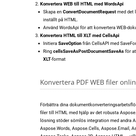
Konvertera WEB till HTML med WordsApi
Skapa en
ConvertDocumentRequest
med det l
inställt på HTML.
Använd WordsApi för att konvertera WEB-dok
Konvertera HTML till XLT med CellsApi
Initiera
SaveOption
från CellsAPI med SaveFo
Ring
cellsSaveAsPostDocumentSaveAs
för at
XLT
-format
Konvertera PDF WEB filer onli
Förbättra dina dokumentkonverteringsarbetsfl
filer till HTML med hjälp av det robusta Aspose
lösning stöder sömlös integration med andra 
Aspose.Words, Aspose.Cells, Aspose.Email, A