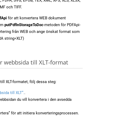
ML, PDFA, SVG, EPUB, TEX, XML, XPS, XLS, XLSX,
MF och TIFF.
fApi
för att konvertera WEB dokument
som
putPdfInStorageToDoc
-metoden för PDFApi-
ertering från WEB och ange önskat format som
RA string=XLT)
 webbsida till XLT-format
ill XLT-formatet, följ dessa steg:
sida till XLT”.
.
ebbsidan du vill konvertera i den avsedda
tera” för att initiera konverteringsprocessen.