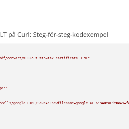
T på Curl: Steg-för-steg-kodexempel
pdf/convert/WEB?outPath=tax_certificate.HTML"
ger"
/cells/google.HTML/SaveAs?newfilename=google.XLT&isAutoFitRows=f