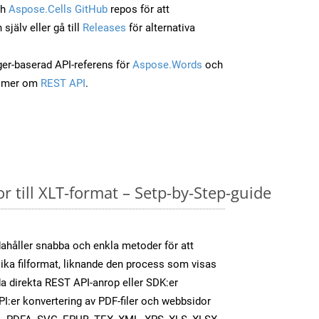
ch
Aspose.Cells GitHub
repos för att
jälv eller gå till
Releases
för alternativa
ger-baserad API-referens för
Aspose.Words
och
a mer om
REST API
.
 till XLT-format – Setp-by-Step-guide
ahåller snabba och enkla metoder för att
olika filformat, liknande den process som visas
a direkta REST API-anrop eller SDK:er
:er konvertering av PDF-filer och webbsidor