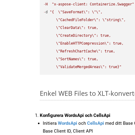
-
H
"x-aspose-client: Containerize.Swagger"
-
d 
"{  
\"
SaveFormat
\"
: 
\"
\"
,

\"
CachedFileFolder
\"
: 
\"
string
\"
,

\"
ClearData
\"
: true,  

\"
CreateDirectory
\"
: true,  

\"
EnableHTTPCompression
\"
: true,  

\"
RefreshChartCache
\"
: true,  

\"
SortNames
\"
: true,  

\"
ValidateMergedAreas
\"
: true}"
Enkel WEB Files to XLT-konvert
Konfigurera WordsApi och CellsApi
Initiera
WordsApi
och
CellsApi
med ditt Base C
Base Client ID, Client API