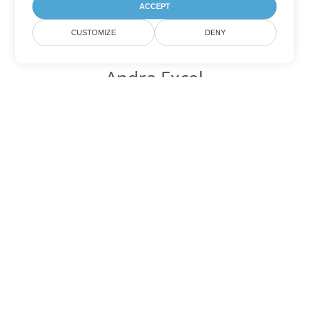
ACCEPT
CUSTOMIZE
DENY
Andra Excel
konverteringsalternativ
Konvertera XLS till DOC
DOC:
Microsoft Word Binary Format
Konvertera XLS till DOT
DOT:
Microsoft Word Template Files
Konvertera XLS till DOCX
DOCX:
Office 2007+ Word Document
Konvertera XLS till DOCM