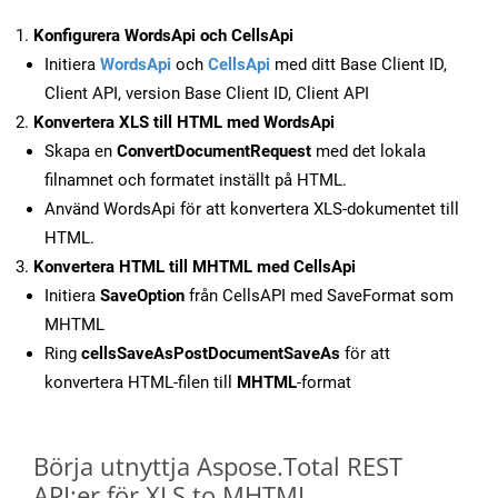
Konfigurera WordsApi och CellsApi
Initiera
WordsApi
och
CellsApi
med ditt Base Client ID,
Client API, version Base Client ID, Client API
Konvertera XLS till HTML med WordsApi
Skapa en
ConvertDocumentRequest
med det lokala
filnamnet och formatet inställt på HTML.
Använd WordsApi för att konvertera XLS-dokumentet till
HTML.
Konvertera HTML till MHTML med CellsApi
Initiera
SaveOption
från CellsAPI med SaveFormat som
MHTML
Ring
cellsSaveAsPostDocumentSaveAs
för att
konvertera HTML-filen till
MHTML
-format
Börja utnyttja Aspose.Total REST
API:er för XLS to MHTML