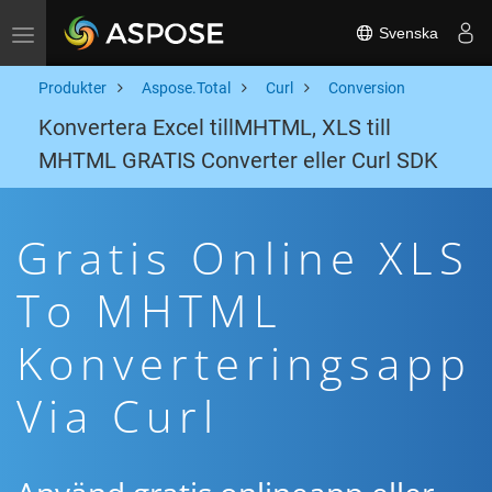
Svenska
Toggle navigation
Produkter
Aspose.Total
Curl
Conversion
Konvertera Excel tillMHTML, XLS till
MHTML GRATIS Converter eller Curl SDK
Gratis Online XLS
To MHTML
Konverteringsapp
Via Curl