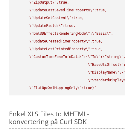
\"
ZipOutput
\"
:true,

\"
UpdateLastSavedTimeProperty
\"
:true,

\"
UpdateSdtContent
\"
:true,

\"
UpdateFields
\"
:true,

\"
Dml3DEffectsRenderingMode
\"
:
\"
Basic
\"
,

\"
UpdateCreatedTimeProperty
\"
:true,

\"
UpdateLastPrintedProperty
\"
:true,

\"
CustomTimeZoneInfoData
\"
:{
\"
Id
\"
:
\"
string
\"
,

\"
BaseUtcOffset
\"
:
\"
s
\"
DisplayName
\"
:
\"
str
\"
StandardDisplayName
\"
FlatOpcXmlMappingOnly
\"
:true}"
Enkel XLS Files to MHTML-
konvertering på Curl SDK