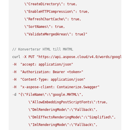
\"
CreateDirectory
\"
: true,  

\"
EnableHTTPCompression
\"
: true,  

\"
RefreshChartCache
\"
: true,  

\"
SortNames
\"
: true,  

\"
ValidateMergedAreas
\"
: true}"
// Konverterar HTML till MHTML
curl 
-
X
PUT
"https://api.aspose.cloud/v4.0/words/google.H
-
H
"accept: application/json"
-
H
"Authorization: Bearer <token>"
-
H
"Content-Type: application/json"
-
H
"x-aspose-client: Containerize.Swagger"
-
d 
"{
\"
FileName
\"
:
\"
google.MHTML
\"
,

\"
AllowEmbeddingPostScriptFonts
\"
:true,

\"
DmlRenderingMode
\"
:
\"
Fallback
\"
,

\"
DmlEffectsRenderingMode
\"
:
\"
Simplified
\"
,

\"
ImlRenderingMode
\"
:
\"
Fallback
\"
,
