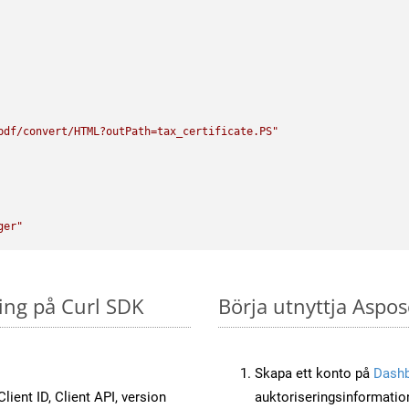
pdf/convert/HTML?outPath=tax_certificate.PS"
ger"
ring på Curl SDK
Börja utnyttja Aspos
Skapa ett konto på
Dash
lient ID, Client API, version
auktoriseringsinformatio