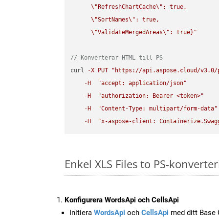
\"
RefreshChartCache
\"
: true,  

\"
SortNames
\"
: true,  

\"
ValidateMergedAreas
\"
: true}"
// Konverterar HTML till PS
curl 
-
X
PUT
"https://api.aspose.cloud/v3.0/
-
H
"accept: application/json"
-
H
"authorization: Bearer <token>"
-
H
"Content-Type: multipart/form-data"
-
H
"x-aspose-client: Containerize.Swag
Enkel XLS Files to PS-konverte
Konfigurera WordsApi och CellsApi
Initiera
WordsApi
och
CellsApi
med ditt Base C