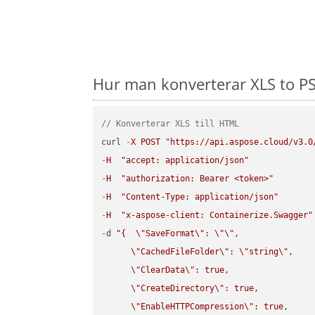
Hur man konverterar XLS to PS
// Konverterar XLS till HTML
curl 
-
X
POST
"https://api.aspose.cloud/v3.0
-
H
"accept: application/json"
-
H
"authorization: Bearer <token>"
-
H
"Content-Type: application/json"
-
H
"x-aspose-client: Containerize.Swagger"
-
d 
"{  
\"
SaveFormat
\"
: 
\"
\"
,

\"
CachedFileFolder
\"
: 
\"
string
\"
,

\"
ClearData
\"
: true,  

\"
CreateDirectory
\"
: true,  

\"
EnableHTTPCompression
\"
: true,  
