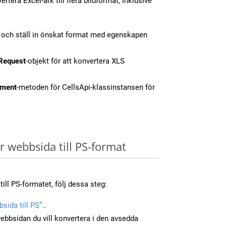
tera Excel-ark till flera bildformat, inklusive
t och ställ in önskat format med egenskapen
Request
-objekt för att konvertera XLS
ment
-metoden för CellsApi-klassinstansen för
 webbsida till PS-format
ill PS-formatet, följ dessa steg:
sida till PS”.
.
ebbsidan du vill konvertera i den avsedda