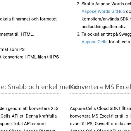
Skaffa Aspose.Words och
Aspose.Words GitHub
o
okala filnamnet och formatet
kompilera/använda SDK:n s
nedladdningsalternativ.
mentet till HTML.
Ta också en titt på Swag
Aspose.Cells
för att vet
ormat som PS
t konvertera HTML-filen till
PS
-
ine: Snabb och enkel metod
Konvertera MS Excel-
öden genom att konvertera XLS
Aspose.Cells Cloud SDK tillhan
Cells API:et. Denna kraftfulla
konvertera MS Excel-filer till 
Aspose.Total API:er som
ovan för PS. Oavsett om du anv