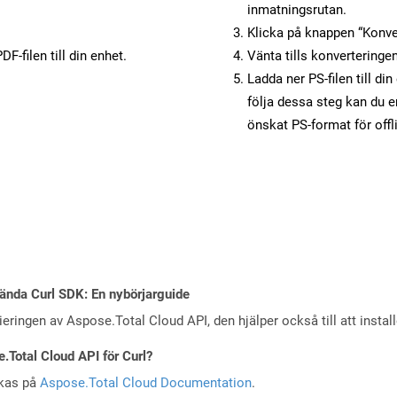
inmatningsrutan.
Klicka på knappen “Konver
F-filen till din enhet.
Vänta tills konverteringen
Ladda ner PS-filen till di
följa dessa steg kan du e
önskat PS-format för off
ända Curl SDK: En nybörjarguide
eringen av Aspose.Total Cloud API, den hjälper också till att instal
e.Total Cloud API för Curl?
skas på
Aspose.Total Cloud Documentation
.