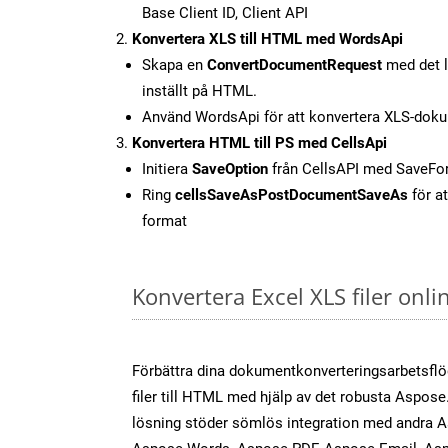
Base Client ID, Client API
Konvertera XLS till HTML med WordsApi
Skapa en
ConvertDocumentRequest
med det l
inställt på HTML.
Använd WordsApi för att konvertera XLS-doku
Konvertera HTML till PS med CellsApi
Initiera
SaveOption
från CellsAPI med SaveF
Ring
cellsSaveAsPostDocumentSaveAs
för at
format
Konvertera Excel XLS filer onl
Förbättra dina dokumentkonverteringsarbetsfl
filer till HTML med hjälp av det robusta Aspose.
lösning stöder sömlös integration med andra 