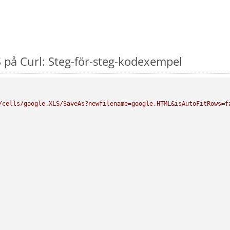
 på Curl: Steg-för-steg-kodexempel
/cells/google.XLS/SaveAs?newfilename=google.HTML&isAutoFitRows=f