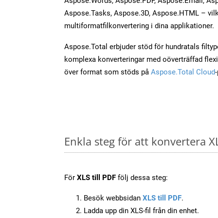
Aspose.Words, Aspose.PDF, Aspose.Email, Asp
Aspose.Tasks, Aspose.3D, Aspose.HTML – vilk
multiformatfilkonvertering i dina applikationer.
Aspose.Total erbjuder stöd för hundratals filtyper
komplexa konverteringar med oöverträffad flexibi
över format som stöds på
Aspose.Total Cloud
Enkla steg för att konvertera XL
För
XLS till PDF
följ dessa steg:
Besök webbsidan
XLS till PDF
.
Ladda upp din XLS-fil från din enhet.