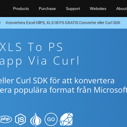
Products
Purchase
Support
Websites
About
Konvertera Excel tillPS, XLS till PS GRATIS Converter eller Curl SDK
 XLS To PS
app Via Curl
ller Curl SDK för att konvertera
lera populära format från Microsof