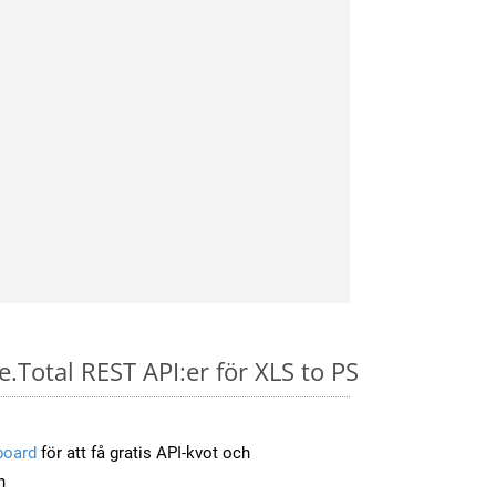
e.Total REST API:er för XLS to PS
board
för att få gratis API-kvot och
n