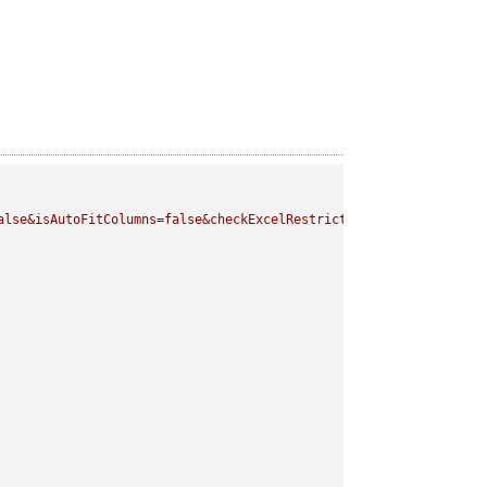
alse&isAutoFitColumns=false&checkExcelRestriction=true"