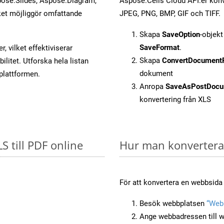
ose.Slides, Aspose.Diagram,
Aspose.Cells Cloud API:er konver
et möjliggör omfattande
JPEG, PNG, BMP, GIF och TIFF.
Skapa
SaveOption
-objek
SaveFormat
.
, vilket effektiviserar
Skapa
ConvertDocument
litet. Utforska hela listan
dokument
-plattformen.
Anropa
SaveAsPostDocu
konvertering från XLS
S till PDF online
Hur man konverterar
För att konvertera en webbsida t
Besök webbplatsen
“Webb
Ange webbadressen till w