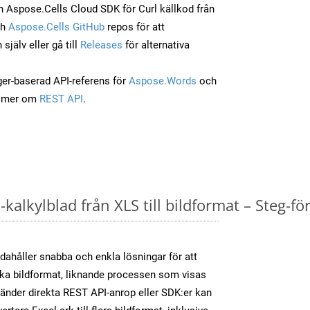
 Aspose.Cells Cloud SDK för Curl källkod från
ch
Aspose.Cells GitHub
repos för att
jälv eller gå till
Releases
för alternativa
ger-baserad API-referens för
Aspose.Words
och
a mer om
REST API
.
kalkylblad från XLS till bildformat – Steg-fö
dahåller snabba och enkla lösningar för att
olika bildformat, liknande processen som visas
änder direkta REST API-anrop eller SDK:er kan