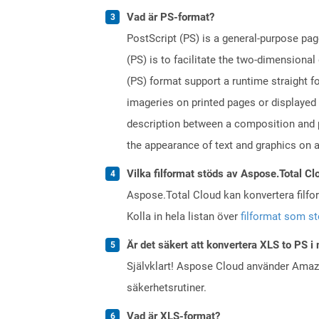
Vad är PS-format?
PostScript (PS) is a general-purpose pag
(PS) is to facilitate the two-dimensiona
(PS) format support a runtime straight fo
imageries on printed pages or displayed
description between a composition and p
the appearance of text and graphics on a
Vilka filformat stöds av Aspose.Total Cl
Aspose.Total Cloud kan konvertera filform
Kolla in hela listan över
filformat som s
Är det säkert att konvertera XLS to PS i
Självklart! Aspose Cloud använder Ama
säkerhetsrutiner.
Vad är XLS-format?