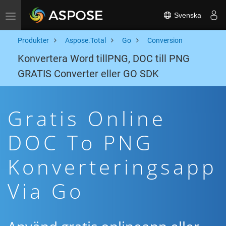
Svenska
Toggle navigation
Produkter
Aspose.Total
Go
Conversion
Konvertera Word tillPNG, DOC till PNG
GRATIS Converter eller GO SDK
Gratis Online
DOC To PNG
Konverteringsapp
Via Go