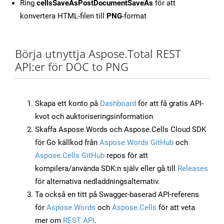
Ring
cellsSaveAsPostDocumentSaveAs
för att
konvertera HTML-filen till
PNG
-format
Börja utnyttja Aspose.Total REST
API:er för DOC to PNG
Skapa ett konto på
Dashboard
för att få gratis API-
kvot och auktoriseringsinformation
Skaffa Aspose.Words och Aspose.Cells Cloud SDK
för Go källkod från
Aspose.Words GitHub
och
Aspose.Cells GitHub
repos för att
kompilera/använda SDK:n själv eller gå till
Releases
för alternativa nedladdningsalternativ.
Ta också en titt på Swagger-baserad API-referens
för
Aspose.Words
och
Aspose.Cells
för att veta
mer om
REST API
.