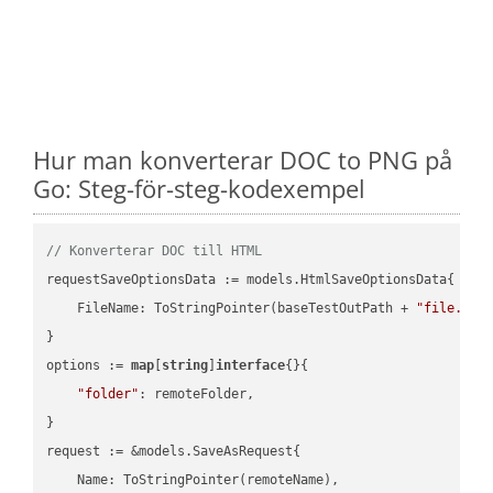
Hur man konverterar DOC to PNG på
Go: Steg-för-steg-kodexempel
// Konverterar DOC till HTML
requestSaveOptionsData := models.HtmlSaveOptionsData{

    FileName: ToStringPointer(baseTestOutPath + 
"file.DOC
}

options := 
map
[
string
]
interface
{}{

"folder"
: remoteFolder,

}

request := &models.SaveAsRequest{

    Name: ToStringPointer(remoteName),
