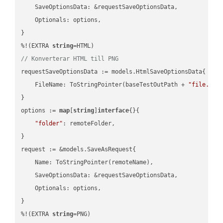
    SaveOptionsData: &requestSaveOptionsData,

    Optionals: options,

}

%!(EXTRA 
string
// Konverterar HTML till PNG
requestSaveOptionsData := models.HtmlSaveOptionsData{

    FileName: ToStringPointer(baseTestOutPath + 
"file.HTM
}

options := 
map
[
string
]
interface
{}{

"folder"
: remoteFolder,

}

request := &models.SaveAsRequest{

    Name: ToStringPointer(remoteName),

    SaveOptionsData: &requestSaveOptionsData,

    Optionals: options,

}

%!(EXTRA 
string
=PNG)