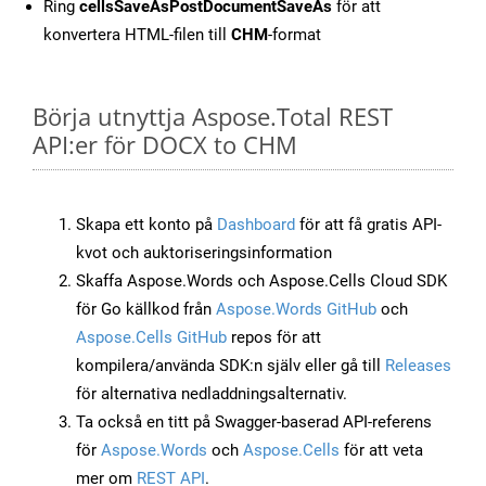
Ring
cellsSaveAsPostDocumentSaveAs
för att
konvertera HTML-filen till
CHM
-format
Börja utnyttja Aspose.Total REST
API:er för DOCX to CHM
Skapa ett konto på
Dashboard
för att få gratis API-
kvot och auktoriseringsinformation
Skaffa Aspose.Words och Aspose.Cells Cloud SDK
för Go källkod från
Aspose.Words GitHub
och
Aspose.Cells GitHub
repos för att
kompilera/använda SDK:n själv eller gå till
Releases
för alternativa nedladdningsalternativ.
Ta också en titt på Swagger-baserad API-referens
för
Aspose.Words
och
Aspose.Cells
för att veta
mer om
REST API
.