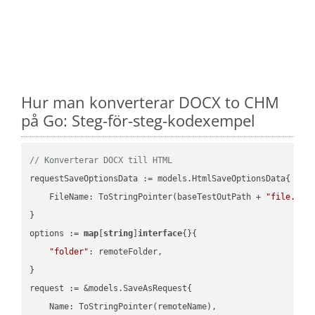
Hur man konverterar DOCX to CHM
på Go: Steg-för-steg-kodexempel
// Konverterar DOCX till HTML
requestSaveOptionsData := models.HtmlSaveOptionsData{

    FileName: ToStringPointer(baseTestOutPath + 
"file.DOC
}

options := 
map
[
string
]
interface
{}{

"folder"
: remoteFolder,

}

request := &models.SaveAsRequest{

    Name: ToStringPointer(remoteName),
