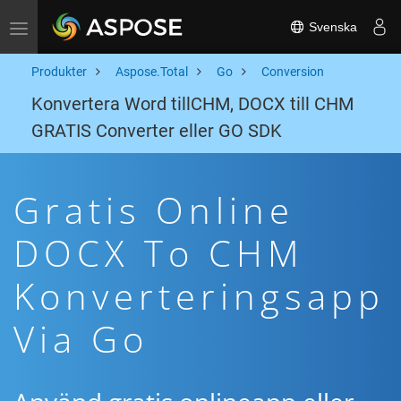
Svenska
Toggle navigation
Produkter
Aspose.Total
Go
Conversion
Konvertera Word tillCHM, DOCX till CHM
GRATIS Converter eller GO SDK
Gratis Online
DOCX To CHM
Konverteringsapp
Via Go