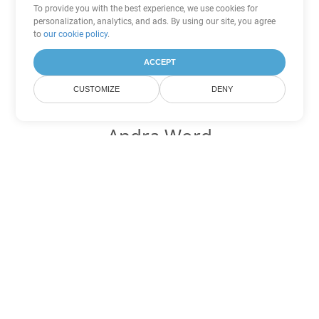
To provide you with the best experience, we use cookies for
personalization, analytics, and ads. By using our site, you agree
to
our cookie policy
.
ACCEPT
CUSTOMIZE
DENY
Andra Word
konverteringsalternativ
Konvertera DOCX till DOC
DOC:
Microsoft Word Binary Format
Konvertera DOCX till DOT
DOT:
Microsoft Word Template Files
Konvertera DOCX till DOCM