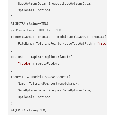
    SaveOptionsData: &requestSaveOptionsData,

    Optionals: options,

}

%!(EXTRA 
string
// Konverterar HTML till CHM
requestSaveOptionsData := models.HtmlSaveOptionsData{

    FileName: ToStringPointer(baseTestOutPath + 
"file.HTM
}

options := 
map
[
string
]
interface
{}{

"folder"
: remoteFolder,

}

request := &models.SaveAsRequest{

    Name: ToStringPointer(remoteName),

    SaveOptionsData: &requestSaveOptionsData,

    Optionals: options,

}

%!(EXTRA 
string
=CHM)