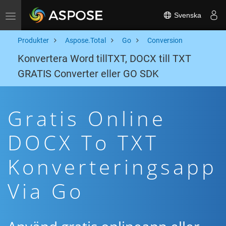
Svenska
Toggle navigation
Produkter
Aspose.Total
Go
Conversion
Konvertera Word tillTXT, DOCX till TXT
GRATIS Converter eller GO SDK
Gratis Online
DOCX To TXT
Konverteringsapp
Via Go