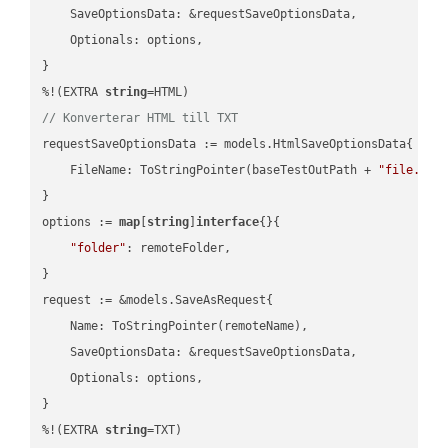
    SaveOptionsData: &requestSaveOptionsData,

    Optionals: options,

}

%!(EXTRA 
string
// Konverterar HTML till TXT
requestSaveOptionsData := models.HtmlSaveOptionsData{

    FileName: ToStringPointer(baseTestOutPath + 
"file.HTM
}

options := 
map
[
string
]
interface
{}{

"folder"
: remoteFolder,

}

request := &models.SaveAsRequest{

    Name: ToStringPointer(remoteName),

    SaveOptionsData: &requestSaveOptionsData,

    Optionals: options,

}

%!(EXTRA 
string
=TXT)