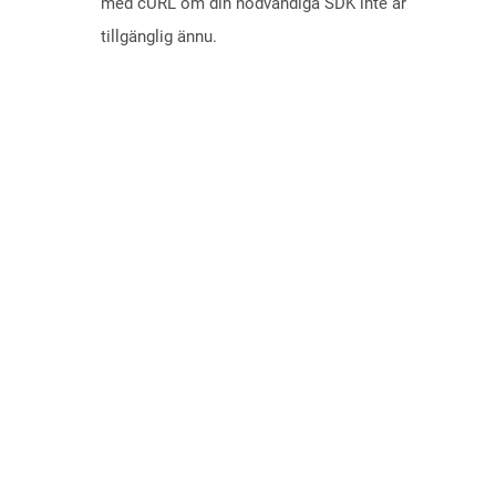
med cURL om din nödvändiga SDK inte är
tillgänglig ännu.