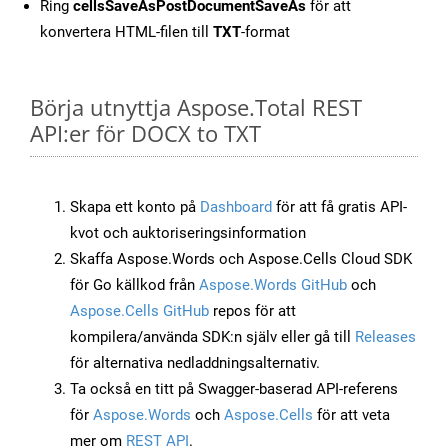
Ring
cellsSaveAsPostDocumentSaveAs
för att
konvertera HTML-filen till
TXT
-format
Börja utnyttja Aspose.Total REST
API:er för DOCX to TXT
Skapa ett konto på
Dashboard
för att få gratis API-
kvot och auktoriseringsinformation
Skaffa Aspose.Words och Aspose.Cells Cloud SDK
för Go källkod från
Aspose.Words GitHub
och
Aspose.Cells GitHub
repos för att
kompilera/använda SDK:n själv eller gå till
Releases
för alternativa nedladdningsalternativ.
Ta också en titt på Swagger-baserad API-referens
för
Aspose.Words
och
Aspose.Cells
för att veta
mer om
REST API
.