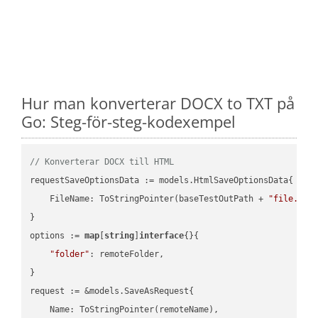
Hur man konverterar DOCX to TXT på
Go: Steg-för-steg-kodexempel
// Konverterar DOCX till HTML
requestSaveOptionsData := models.HtmlSaveOptionsData{

    FileName: ToStringPointer(baseTestOutPath + 
"file.DOC
}

options := 
map
[
string
]
interface
{}{

"folder"
: remoteFolder,

}

request := &models.SaveAsRequest{

    Name: ToStringPointer(remoteName),
