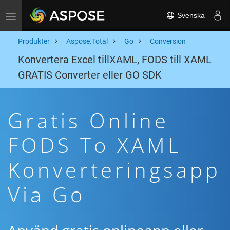
Svenska
Toggle navigation
Produkter
Aspose.Total
Go
Conversion
Konvertera Excel tillXAML, FODS till XAML
GRATIS Converter eller GO SDK
Gratis Online
FODS To XAML
Konverteringsapp
Via Go