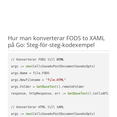
Hur man konverterar FODS to XAML
på Go: Steg-för-steg-kodexempel
// Konverterar FODS till 
HTML
args := 
new
(CellsSaveAsPostDocumentSaveAsOpts)

args.Name = file.FODS

args.Newfilename = 
"file.HTML"
args.Folder = 
GetBaseTest
().remoteFolder

response, httpResponse, err := 
GetBaseTest
().CellsAPI.
Cel
// Konverterar HTML till XAML

args := 
new
(CellsSaveAsPostDocumentSaveAsOpts)
