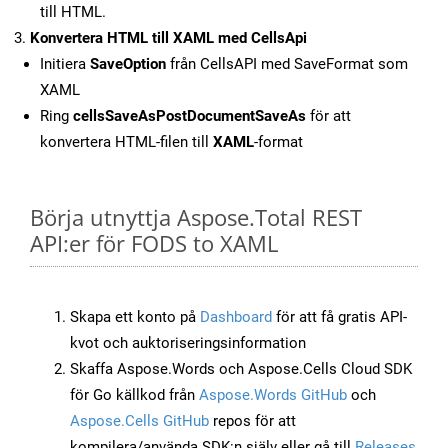
till HTML.
Konvertera HTML till XAML med CellsApi
Initiera
SaveOption
från CellsAPI med SaveFormat som
XAML
Ring
cellsSaveAsPostDocumentSaveAs
för att
konvertera HTML-filen till
XAML
-format
Börja utnyttja Aspose.Total REST
API:er för FODS to XAML
Skapa ett konto på
Dashboard
för att få gratis API-
kvot och auktoriseringsinformation
Skaffa Aspose.Words och Aspose.Cells Cloud SDK
för Go källkod från
Aspose.Words GitHub
och
Aspose.Cells GitHub
repos för att
kompilera/använda SDK:n själv eller gå till
Releases