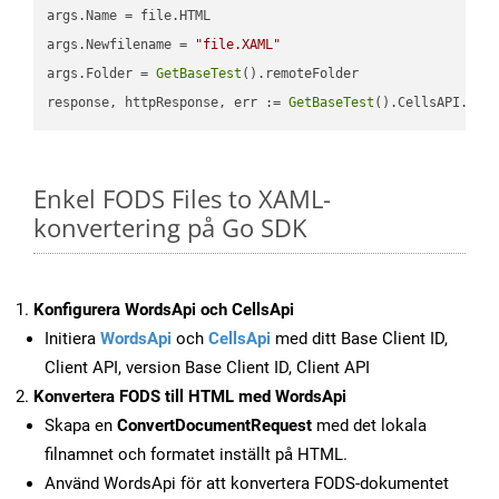
args.Name = file.HTML

args.Newfilename = 
"file.XAML"
args.Folder = 
GetBaseTest
().remoteFolder

response, httpResponse, err := 
GetBaseTest
().CellsAPI.
Cel
Enkel FODS Files to XAML-
konvertering på Go SDK
Konfigurera WordsApi och CellsApi
Initiera
WordsApi
och
CellsApi
med ditt Base Client ID,
Client API, version Base Client ID, Client API
Konvertera FODS till HTML med WordsApi
Skapa en
ConvertDocumentRequest
med det lokala
filnamnet och formatet inställt på HTML.
Använd WordsApi för att konvertera FODS-dokumentet